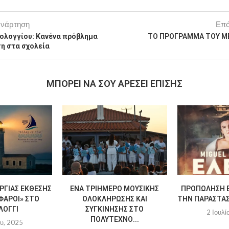
ανάρτηση
Επό
σολογγίου: Κανένα πρόβλημα
ΤΟ ΠΡΟΓΡΑΜΜΑ ΤΟΥ Μ
ση στα σχολεία
MΠΟΡΕΊ ΝΑ ΣΟΥ ΑΡΈΣΕΙ ΕΠΊΣΗΣ
ΡΓΊΑΣ ΈΚΘΕΣΗΣ
ΈΝΑ ΤΡΙΉΜΕΡΟ ΜΟΥΣΙΚΉΣ
ΠΡΟΠΏΛΗΣΗ Ε
ΦΆΡΟΙ» ΣΤΟ
ΟΛΟΚΛΉΡΩΣΗΣ ΚΑΙ
ΤΗΝ ΠΑΡΆΣΤΑΣΗ
ΛΌΓΓΙ
ΣΥΓΚΊΝΗΣΗΣ ΣΤΟ
2 Ιουλί
ΠΟΛΎΤΕΧΝΟ...
ου, 2025