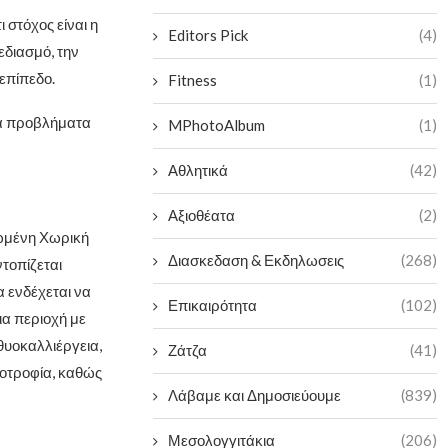
 στόχος είναι η
Editors Pick
(4)
διασμό, την
επίπεδο.
Fitness
(1)
τα προβλήματα
MPhotoAlbum
(1)
Αθλητικά
(42)
Αξιοθέατα
(2)
ρωμένη Χωρική
Διασκεδαση & Εκδηλωσεις
(268)
τοπίζεται
α ενδέχεται να
Επικαιρότητα
(102)
ια περιοχή με
θυοκαλλιέργεια,
Ζάτζα
(41)
νοτροφία, καθώς
Λάβαμε και Δημοσιεύουμε
(839)
Μεσολογγιτάκια
(206)