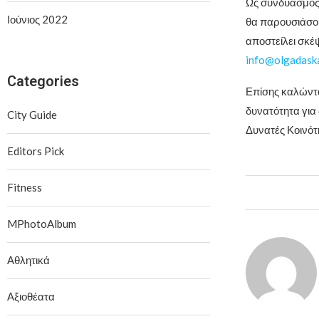
Ως συνδυασμός 
Ιούνιος 2022
θα παρουσιάσου
αποστείλει σκέ
info@olgadaska
Categories
Επίσης καλώντα
δυνατότητα για
City Guide
Δυνατές Κοινό
Editors Pick
Fitness
MPhotoAlbum
Αθλητικά
Αξιοθέατα