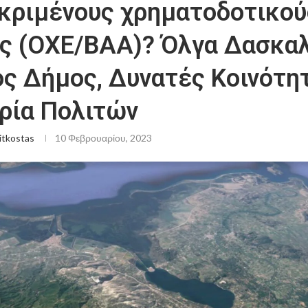
κριμένους χρηματοδοτικού
ς (ΟΧΕ/ΒΑΑ)? Όλγα Δασκα
ός Δήμος, Δυνατές Κοινότη
ρία Πολιτών
itkostas
10 Φεβρουαρίου, 2023