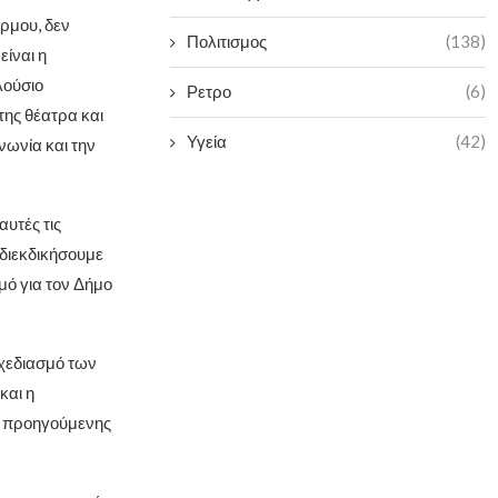
ρμου, δεν
Πολιτισμος
(138)
ίναι η
λούσιο
Ρετρο
(6)
της θέατρα και
Υγεία
(42)
νωνία και την
υτές τις
 διεκδικήσουμε
μό για τον Δήμο
 σχεδιασμό των
και η
ς προηγούμενης