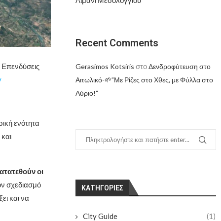
Recent Comments
 Επενδύσεις
στο
Gerasimos Kotsiris
Δενδροφύτευση στο
y
Αιτωλικό-🌱”Με Ρίζες στο Χθες, με Φύλλα στο
Αύριο!”
ρική ενότητα
 και
.
ατατεθούν οι
τον σχεδιασμό
KΑΤΗΓΟΡΊΕΣ
ει και να
City Guide
(1)