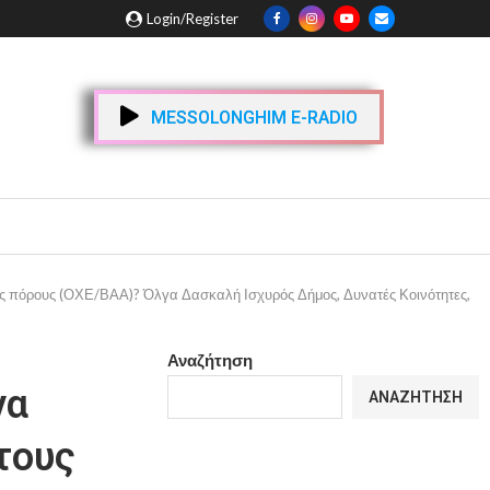
Login/Register
MESSOLONGHIM E-RADIO
ς πόρους (ΟΧΕ/ΒΑΑ)? Όλγα Δασκαλή Ισχυρός Δήμος, Δυνατές Κοινότητες,
Αναζήτηση
να
ΑΝΑΖΉΤΗΣΗ
τους