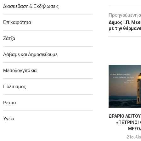
Διασκεδαση & Εκδηλωσεις
Προηγούμενη 
Επικαιρότητα
Δήμος Ι.Π. Με
με την θέρμαν
Ζάτζα
Λάβαμε και Δημοσιεύουμε
Μεσολογγιτάκια
Πολιτισμος
Ρετρο
ΩΡΆΡΙΟ ΛΕΙΤΟΥ
Υγεία
«ΠΈΤΡΙΝΟΙ 
ΜΕΣΟ
2 Ιουλί