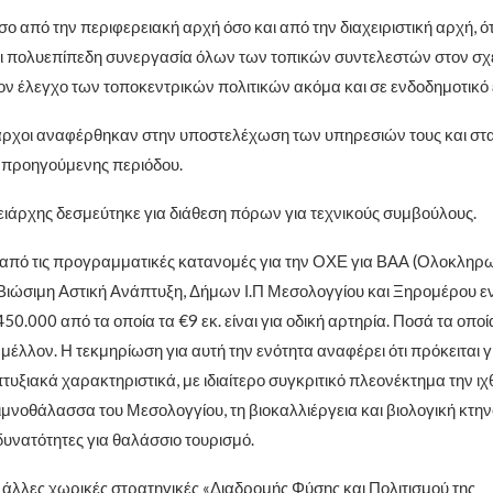
σο από την περιφερειακή αρχή όσο και από την διαχειριστική αρχή, ότι
ι πολυεπίπεδη συνεργασία όλων των τοπικών συντελεστών στον σχε
ον έλεγχο των τοποκεντρικών πολιτικών ακόμα και σε ενδοδημοτικό 
αρχοι αναφέρθηκαν στην υποστελέχωση των υπηρεσιών τους και σ
 προηγούμενης περιόδου.
ρειάρχης δεσμεύτηκε για διάθεση πόρων για τεχνικούς συμβούλους.
από τις προγραμματικές κατανομές για την ΟΧΕ για ΒΑΑ (Ολοκλη
Βιώσιμη Αστική Ανάπτυξη, Δήμων Ι.Π Μεσολογγίου και Ξηρομέρου εν
0.000 από τα οποία τα €9 εκ. είναι για οδική αρτηρία. Ποσά τα οποί
μέλλον. Η τεκμηρίωση για αυτή την ενότητα αναφέρει ότι πρόκειται γ
υξιακά χαρακτηριστικά, με ιδιαίτερο συγκριτικό πλεονέκτημα την ιχ
λιμνοθάλασσα του Μεσολογγίου, τη βιοκαλλιέργεια και βιολογική κτη
δυνατότητες για θαλάσσιο τουρισμό.
α άλλες χωρικές στρατηγικές «Διαδρομής Φύσης και Πολιτισμού της