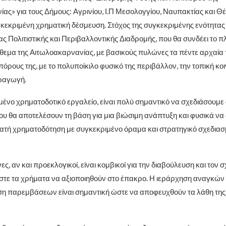
ας» για τους Δήμους: Αγρινίου, Ι.Π Μεσολογγίου, Ναυπακτίας και Θέ
κεκριμένη χρηματική δέσμευση. Στόχος της συγκεκριμένης ενότητας ε
ς Πολιτιστικής και Περιβαλλοντικής Διαδρομής, που θα συνδέει το π
όθεμα της Αιτωλοακαρνανίας, με βασικούς πυλώνες τα πέντε αρχαία 
πόρους της, με το πολυποίκιλο φυσικό της περιβάλλον, την τοπική κοι
ραγωγή.
ένο χρηματοδοτικό εργαλείο, είναι πολύ σημαντικό να σχεδιάσουμε α
υ θα αποτελέσουν τη βάση για μια βιώσιμη ανάπτυξη και φυσικά να
νατή χρηματοδότηση με συγκεκριμένο όραμα και στρατηγικό σχεδιασ
ες, αν και προεκλογικοί, είναι κομβικοί για την διαβούλευση και τον
τε τα χρήματα να αξιοποιηθούν στο έπακρο. Η ιεράρχηση αναγκών 
ση παρεμβάσεων είναι σημαντική ώστε να αποφευχθούν τα λάθη τη