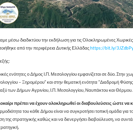
με μέσω διαδικτύου την εκδήλωση για τις Ολοκληρωμένες Χωρικές
οιήθηκε από την περιφέρεια Δυτικής Ελλάδας
https://bit.ly/3JZdbP
εξής:
ρικές ενότητες ο Δήμος Ι.Π. Μεσολογγίου εμφανίζεται σε δύο. Στην χω
σολογγίου – Ξηρομέρου” και στην θεματική ενότητα “Διαδρομή Φύσης
ταξύ των Δήμων Αγρινίου, Ι.Π. Μεσολογγίου, Ναυπάκτου και Θέρμου
οκαίρι πρέπει να έχουν ολοκληρωθεί οι διαβουλεύσεις ώστε να κ
Αρμοδιότητα του κάθε Δήμου είναι να συγκροτήσει τοπική ομάδα για 
ση της στρατηγικής καθώς και να διενεργήσει διαβούλευση, να συντάξ
τρατηγική.