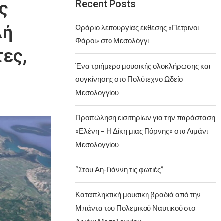
Recent Posts
ς
λή
Ωράριο λειτουργίας έκθεσης «Πέτρινοι
Φάροι» στο Μεσολόγγι
τες,
Ένα τριήμερο μουσικής ολοκλήρωσης και
συγκίνησης στο Πολύτεχνο Ωδείο
Μεσολογγίου
Προπώληση εισιτηρίων για την παράσταση
«Ελένη – Η Δίκη μιας Πόρνης» στο Λιμάνι
Μεσολογγίου
“Στου Αη-Γιάννη τις φωτιές”
Καταπληκτική μουσική βραδιά από την
Μπάντα του Πολεμικού Ναυτικού στο
Λιμάνι Μεσολογγίου