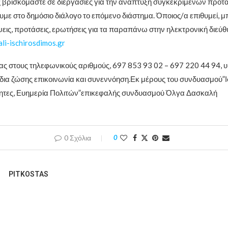
βρισκόμαστε σε διεργασίες για την ανάπτυξη συγκεκριμένων προτά
με στο δημόσιο διάλογο το επόμενο διάστημα. Όποιος/α επιθυμεί, μ
ψεις, προτάσεις, ερωτήσεις για τα παραπάνω στην ηλεκτρονική διεύθ
li-ischirosdimos.gr
ς στους τηλεφωνικούς αριθμούς, 697 853 93 02 – 697 220 44 94, υ
 δια ζώσης επικοινωνία και συνεννόηση.Εκ μέρους του συνδυασμού”
τητες, Ευημερία Πολιτών”επικεφαλής συνδυασμού Όλγα Δασκαλή
0 Σχόλια
0
PITKOSTAS