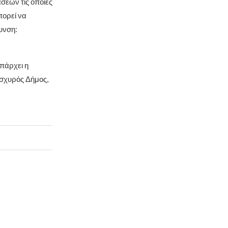
σεων τις οποίες
πορεί να
υνση:
πάρχει η
Ισχυρός Δήμος,