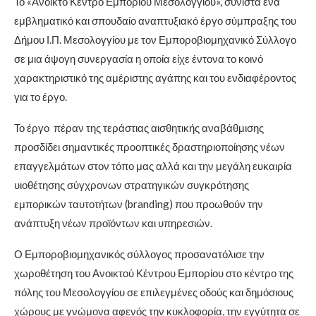
Το «Ανοικτό Κέντρο Εμπορίου Μεσολογγίου», συνιστά ένα
εμβληματικό και σπουδαίο αναπτυξιακό έργο σύμπραξης του
Δήμου Ι.Π. Μεσολογγίου με τον Εμποροβιομηχανικό Σύλλογο
σε μια άψογη συνεργασία η οποία είχε έντονα το κοινό
χαρακτηριστικό της αμέριστης αγάπης και του ενδιαφέροντος
για το έργο.
Το έργο πέραν της τεράστιας αισθητικής αναβάθμισης
προσδίδει σημαντικές προοπτικές δραστηριοποίησης νέων
επαγγελμάτων στον τόπο μας αλλά και την μεγάλη ευκαιρία
υιοθέτησης σύγχρονων στρατηγικών συγκρότησης
εμπορικών ταυτοτήτων (branding) που προωθούν την
ανάπτυξη νέων προϊόντων και υπηρεσιών.
Ο Εμποροβιομηχανικός σύλλογος προσανατόλισε την
χωροθέτηση του Ανοικτού Κέντρου Εμπορίου στο κέντρο της
πόλης του Μεσολογγίου σε επιλεγμένες οδούς και δημόσιους
χώρους με γνώμονα αφενός την κυκλοφορία, την εγγύτητα σε