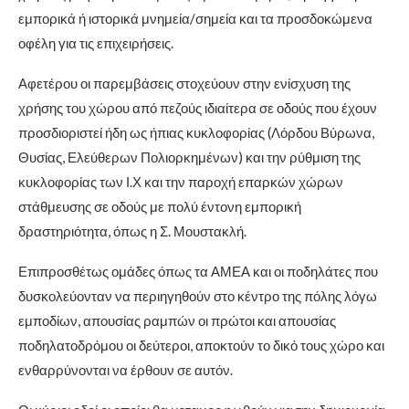
εμπορικά ή ιστορικά μνημεία/σημεία και τα προσδοκώμενα
οφέλη για τις επιχειρήσεις.
Αφετέρου οι παρεμβάσεις στοχεύουν στην ενίσχυση της
χρήσης του χώρου από πεζούς ιδιαίτερα σε οδούς που έχουν
προσδιοριστεί ήδη ως ήπιας κυκλοφορίας (Λόρδου Βύρωνα,
Θυσίας, Ελεύθερων Πολιορκημένων) και την ρύθμιση της
κυκλοφορίας των Ι.Χ και την παροχή επαρκών χώρων
στάθμευσης σε οδούς με πολύ έντονη εμπορική
δραστηριότητα, όπως η Σ. Μουστακλή.
Επιπροσθέτως ομάδες όπως τα ΑΜΕΑ και οι ποδηλάτες που
δυσκολεύονταν να περιηγηθούν στο κέντρο της πόλης λόγω
εμποδίων, απουσίας ραμπών οι πρώτοι και απουσίας
ποδηλατοδρόμου οι δεύτεροι, αποκτούν το δικό τους χώρο και
ενθαρρύνονται να έρθουν σε αυτόν.