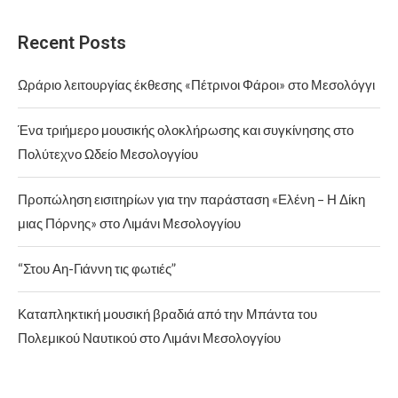
Recent Posts
Ωράριο λειτουργίας έκθεσης «Πέτρινοι Φάροι» στο Μεσολόγγι
Ένα τριήμερο μουσικής ολοκλήρωσης και συγκίνησης στο
Πολύτεχνο Ωδείο Μεσολογγίου
Προπώληση εισιτηρίων για την παράσταση «Ελένη – Η Δίκη
μιας Πόρνης» στο Λιμάνι Μεσολογγίου
“Στου Αη-Γιάννη τις φωτιές”
Καταπληκτική μουσική βραδιά από την Μπάντα του
Πολεμικού Ναυτικού στο Λιμάνι Μεσολογγίου