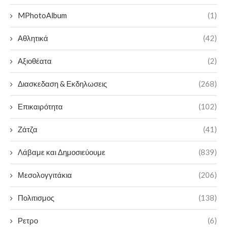
MPhotoAlbum
(1)
Αθλητικά
(42)
Αξιοθέατα
(2)
Διασκεδαση & Εκδηλωσεις
(268)
Επικαιρότητα
(102)
Ζάτζα
(41)
Λάβαμε και Δημοσιεύουμε
(839)
Μεσολογγιτάκια
(206)
Πολιτισμος
(138)
Ρετρο
(6)