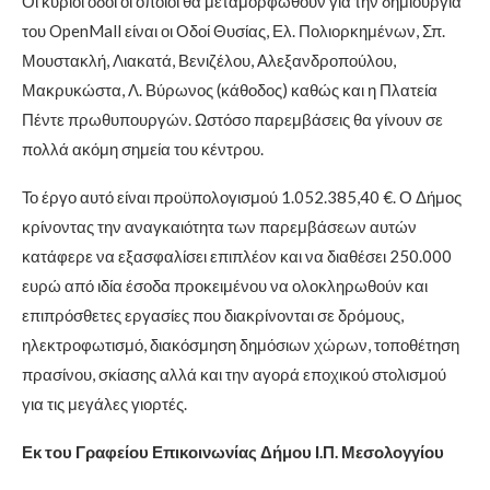
Οι κύριοι οδοί οι οποίοι θα μεταμορφωθούν για την δημιουργία
του OpenMall είναι οι Οδοί Θυσίας, Ελ. Πολιορκημένων, Σπ.
Μουστακλή, Λιακατά, Βενιζέλου, Αλεξανδροπούλου,
Μακρυκώστα, Λ. Βύρωνος (κάθοδος) καθώς και η Πλατεία
Πέντε πρωθυπουργών. Ωστόσο παρεμβάσεις θα γίνουν σε
πολλά ακόμη σημεία του κέντρου.
Το έργο αυτό είναι προϋπολογισμού 1.052.385,40 €. Ο Δήμος
κρίνοντας την αναγκαιότητα των παρεμβάσεων αυτών
κατάφερε να εξασφαλίσει επιπλέον και να διαθέσει 250.000
ευρώ από ιδία έσοδα προκειμένου να ολοκληρωθούν και
επιπρόσθετες εργασίες που διακρίνονται σε δρόμους,
ηλεκτροφωτισμό, διακόσμηση δημόσιων χώρων, τοποθέτηση
πρασίνου, σκίασης αλλά και την αγορά εποχικού στολισμού
για τις μεγάλες γιορτές.
Εκ του Γραφείου Επικοινωνίας Δήμου Ι.Π. Μεσολογγίου