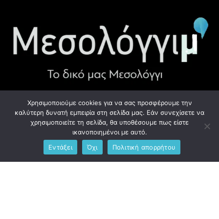
Χρησιμοποιούμε cookies για να σας προσφέρουμε την
ΧΡΉΣΙΜΑ LINK
καλύτερη δυνατή εμπειρία στη σελίδα μας. Εάν συνεχίσετε να
χρησιμοποιείτε τη σελίδα, θα υποθέσουμε πως είστε
Προσωπικά Δεδομένα - GDPR
ικανοποιημένοι με αυτό.
Εντάξει
Όχι
Πολιτική απορρήτου
Ανδρέου Λόντου 1, Μεσολόγγι 302 00
Phone: +306976734891
Email: info@messolonghim.gr