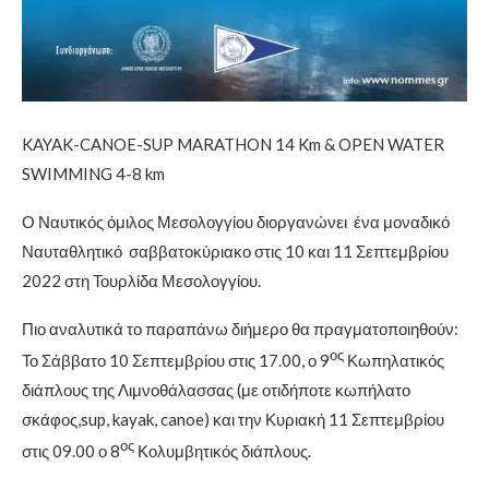
KAYAK-CANOE-SUP MARATHON 14 Km & OPEN WATER
SWIMMING 4-8 km
Ο Ναυτικός όμιλος Μεσολογγίου διοργανώνει ένα μοναδικό
Ναυταθλητικό σαββατοκύριακο στις 10 και 11 Σεπτεμβρίου
2022 στη Τουρλίδα Μεσολογγίου.
Πιο αναλυτικά το παραπάνω διήμερο θα πραγματοποιηθούν:
ος
Το Σάββατο 10 Σεπτεμβρίου στις 17.00, ο 9
Κωπηλατικός
διάπλους της Λιμνοθάλασσας (με οτιδήποτε κωπήλατο
σκάφος,sup, kayak, canoe) και την Κυριακή 11 Σεπτεμβρίου
ος
στις 09.00 ο 8
Κολυμβητικός διάπλους.