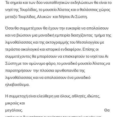
Τα σημεία και των δύο ναυταθλητικών εκδηλώσεων θα είναι το
νησί της Τουρλίδας, το μουσείο Άλατος και ο θαλάσσιος χώρος
μεταξύ Τουρλίδας, Αλυκών και Νήσου Άι Σώστη.
Όσοι θα συμμετέχουν θα έχουν την ευκαιρία να απολαύσουν
και να βιώσουν μια μοναδική εμπειρία διασχίζοντας τμήμα της
λιμνοθάλασσας και της ακτογραμμής του Μεσολογγίου με
τεράστιο οικολογικό και ιστορικό ενδιαφέρον. Επίσης οι
συμμετέχοντες θα μπορέσουν να επισκεφτούν το νησί του Αι
Σώστη με τον ομώνυμο φάρο, το μοναδικό μουσείο Άλατος,να
παρατηρήσουν την πλούσια ορνιθοπανίδα της
λιμνοθάλασσας και να απολαύσουν ένα μοναδικό
ηλιοβασίλεμα.
Η συμμετοχή είναι ελεύθερη για όλους, αθλητές, ιδιώτες,
μικρούς και
μεγάλους. Θα
υπάρχει η δυνατότητα ενοικίασης τουριστικού καγιάκ για