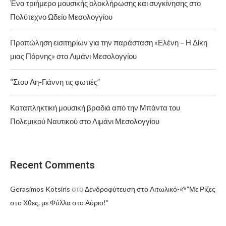
Ένα τριήμερο μουσικής ολοκλήρωσης και συγκίνησης στο
Πολύτεχνο Ωδείο Μεσολογγίου
Προπώληση εισιτηρίων για την παράσταση «Ελένη – Η Δίκη
μιας Πόρνης» στο Λιμάνι Μεσολογγίου
“Στου Αη-Γιάννη τις φωτιές”
Καταπληκτική μουσική βραδιά από την Μπάντα του
Πολεμικού Ναυτικού στο Λιμάνι Μεσολογγίου
Recent Comments
στο
Gerasimos Kotsiris
Δενδροφύτευση στο Αιτωλικό-🌱”Με Ρίζες
στο Χθες, με Φύλλα στο Αύριο!”