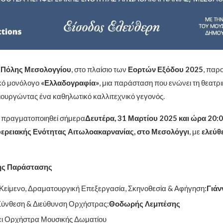
 Πόλης Μεσολογγίου
, στο πλαίσιο των
Εορτών Εξόδου 2025
, παρο
ικό μονόλογο
«Ελλαδογραφία»
, μια παράσταση που ενώνει τη θεατρ
μιουργώντας ένα καθηλωτικό καλλιτεχνικό γεγονός.
 πραγματοποιηθεί σήμερα
Δευτέρα, 31 Μαρτίου 2025 και ώρα 20:
ερειακής Ενότητας Αιτωλοακαρνανίας, στο Μεσολόγγι
, με
ελεύθ
της Παράστασης
Κείμενο, Δραματουργική Επεξεργασία, Σκηνοθεσία & Αφήγηση:
Γιάν
Σύνθεση & Διεύθυνση Ορχήστρας:
Θοδωρής Λεμπέσης
ει Ορχήστρα Μουσικής Δωματίου