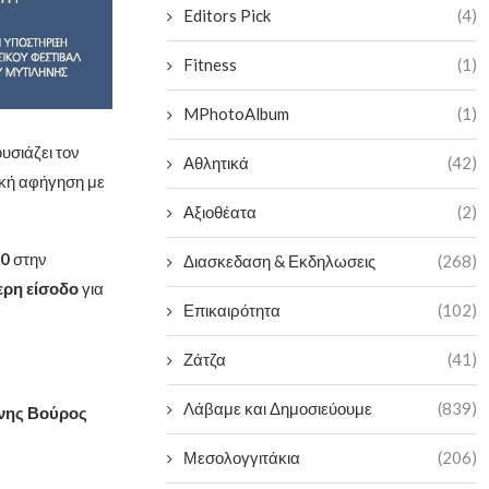
Editors Pick
(4)
Fitness
(1)
MPhotoAlbum
(1)
υσιάζει τον
Αθλητικά
(42)
ική αφήγηση με
Αξιοθέατα
(2)
00
στην
Διασκεδαση & Εκδηλωσεις
(268)
ερη είσοδο
για
Επικαιρότητα
(102)
Ζάτζα
(41)
Λάβαμε και Δημοσιεύουμε
(839)
νης Βούρος
Μεσολογγιτάκια
(206)