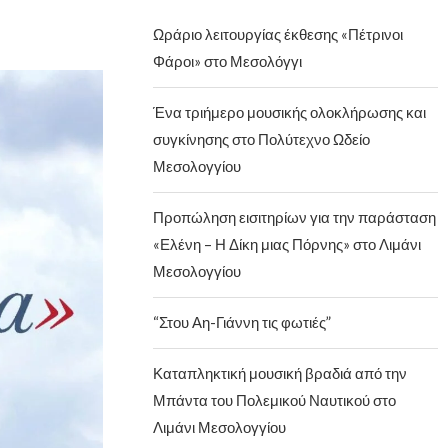
Ωράριο λειτουργίας έκθεσης «Πέτρινοι
Φάροι» στο Μεσολόγγι
Ένα τριήμερο μουσικής ολοκλήρωσης και
συγκίνησης στο Πολύτεχνο Ωδείο
Μεσολογγίου
Προπώληση εισιτηρίων για την παράσταση
«Ελένη – Η Δίκη μιας Πόρνης» στο Λιμάνι
Μεσολογγίου
“Στου Αη-Γιάννη τις φωτιές”
Καταπληκτική μουσική βραδιά από την
Μπάντα του Πολεμικού Ναυτικού στο
Λιμάνι Μεσολογγίου