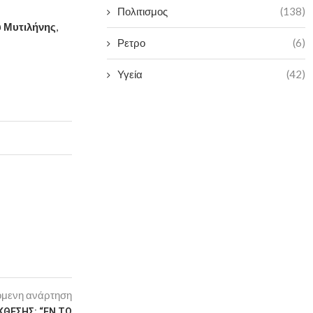
Πολιτισμος
(138)
 Μυτιλήνης
,
Ρετρο
(6)
Υγεία
(42)
μενη ανάρτηση
ΚΘΕΣΗΣ: “ΕΝ ΤΩ