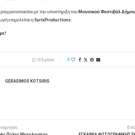
αγματοποιείται με την υποστήριξη του
Μουσικού Φεστιβάλ Δήμου
γή επιμελείται η
SyrixProductions
.
με!
0 Σχόλια
0
GERASIMOS KOTSIRIS
ανάρτηση
Επό
ρής Πόλης Μεσολογγίου
ΕΓΚΑΙΝΙΑ ΦΩΤΟΓΡΑΦΙΚΗΣ Ε