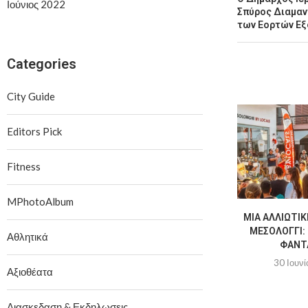
Ιούνιος 2022
Σπύρος Διαμαν
των Εορτών Εξ
Categories
City Guide
Editors Pick
Fitness
MPhotoAlbum
ΜΙΑ ΑΛΛΙΏΤΙΚ
ΜΕΣΟΛΌΓΓΙ: 
Αθλητικά
ΦΑΝΤΑ
30 Ιουνί
Αξιοθέατα
Διασκεδαση & Εκδηλωσεις