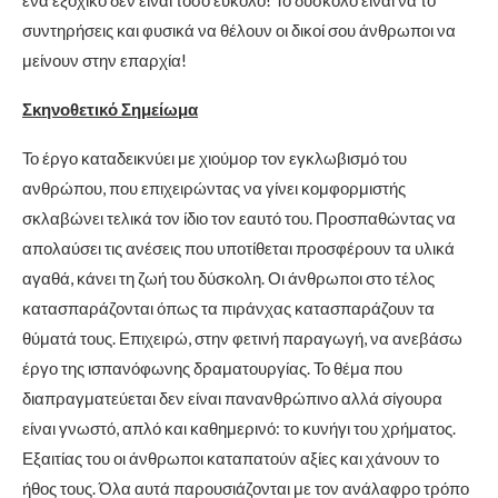
ένα εξοχικό δεν είναι τόσο εύκολο! Το δύσκολο είναι να το
συντηρήσεις και φυσικά να θέλουν οι δικοί σου άνθρωποι να
μείνουν στην επαρχία!
Σκηνοθετικό Σημείωμα
Το έργο καταδεικνύει με χιούμορ τον εγκλωβισμό του
ανθρώπου, που επιχειρώντας να γίνει κομφορμιστής
σκλαβώνει τελικά τον ίδιο τον εαυτό του. Προσπαθώντας να
απολαύσει τις ανέσεις που υποτίθεται προσφέρουν τα υλικά
αγαθά, κάνει τη ζωή του δύσκολη. Οι άνθρωποι στο τέλος
κατασπαράζονται όπως τα πιράνχας κατασπαράζουν τα
θύματά τους. Επιχειρώ, στην φετινή παραγωγή, να ανεβάσω
έργο της ισπανόφωνης δραματουργίας. Το θέμα που
διαπραγματεύεται δεν είναι πανανθρώπινο αλλά σίγουρα
είναι γνωστό, απλό και καθημερινό: το κυνήγι του χρήματος.
Εξαιτίας του οι άνθρωποι καταπατούν αξίες και χάνουν το
ήθος τους. Όλα αυτά παρουσιάζονται με τον ανάλαφρο τρόπο