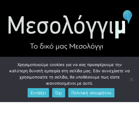
Χρησιμοποιούμε cookies για να σας προσφέρουμε την
ΧΡΉΣΙΜΑ LINK
καλύτερη δυνατή εμπειρία στη σελίδα μας. Εάν συνεχίσετε να
χρησιμοποιείτε τη σελίδα, θα υποθέσουμε πως είστε
Προσωπικά Δεδομένα - GDPR
ικανοποιημένοι με αυτό.
Εντάξει
Όχι
Πολιτική απορρήτου
Ανδρέου Λόντου 1, Μεσολόγγι 302 00
Phone: +306976734891
Email: info@messolonghim.gr