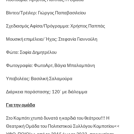
Βίντεο/Τρέιλερ: Γιώργος Παπαβασιλείου
Σχεδιασμός Αφίσα/Πρόγραμμα: Χρήστος Παππάς
Μουσική επιμέλεια/ Ήχος: Στεφανία Γιαννούλη
Φώτα: Σοφία Δημητρέλου
Φωτογραφία: ΦωτοΑρτ, Βάγια Μπαλαμπάνη
Υποβολέας: Βασιλική Σαλαμούρα
Διάρκεια παράστασης: 120΄ με διάλειμμα
Για την ομάδα
Στο Κομπότι χτυπά δυνατά η καρδιά του θεάτρου!!! Η
Θεατρική Ομάδα του Πολιτιστικού Συλλόγου Κομποτίου<<