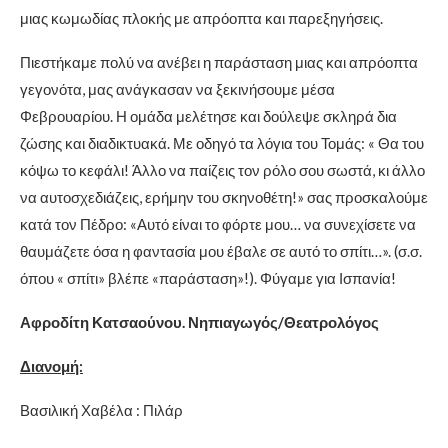
μιας κωμωδίας πλοκής με απρόοπτα και παρεξηγήσεις.
Πιεστήκαμε πολύ να ανέβει η παράσταση μιας και απρόοπτα
γεγονότα, μας ανάγκασαν να ξεκινήσουμε μέσα
Φεβρουαρίου. Η ομάδα μελέτησε και δούλεψε σκληρά δια
ζώσης και διαδικτυακά. Με οδηγό τα λόγια του Τομάς: « Θα του
κόψω το κεφάλι! Άλλο να παίζεις τον ρόλο σου σωστά, κι άλλο
να αυτοσχεδιάζεις, ερήμην του σκηνοθέτη!» σας προσκαλούμε
κατά τον Πέδρο: «Αυτό είναι το φόρτε μου… να συνεχίσετε να
θαυμάζετε όσα η φαντασία μου έβαλε σε αυτό το σπίτι…». (σ.σ.
όπου « σπίτι» βλέπε «παράσταση»!). Φύγαμε για Ισπανία!
Αφροδίτη Κατσαούνου. Νηπιαγωγός/Θεατρολόγος
Διανομή:
Βασιλική Χαβέλα : Πιλάρ