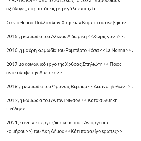
ΥΦΟ-ΠΟΙΟΙ>> από το 2015 έως το 2023 , παρουσίασε
αξιόλογες παραστάσεις με μεγάλη επιτυχία.
Στην αίθουσα Πολλαπλών Χρήσεων Κομποτίου ανέβηκαν:
2015 ,η κωμωδία του Αλέκου Λιδωρίκη <<Χωρίς γάντι>> .
2016 ,η μαύρη κωμωδία του Ρομπέρτο Κόσα <<La Nonna>> .
2017 ,το κοινωνικό έργο της Χρύσας Σπηλιώτη << Ποιος
ανακάλυψε την Αμερική>>.
2018 , η κωμωδία του Φρανσίς Βεμπέρ <<Δείπνο ηλιθίων>> .
2019, η κωμωδία του Άντονι Νίλσον << Κατά συνθήκη
ψεύδη>>
2021, κοινωνικό έργο (διασκευή του <Αν αργήσω
κοιμήσου>>) του Άκη Δήμου <<Κάτι παραλίγο έρωτες>>