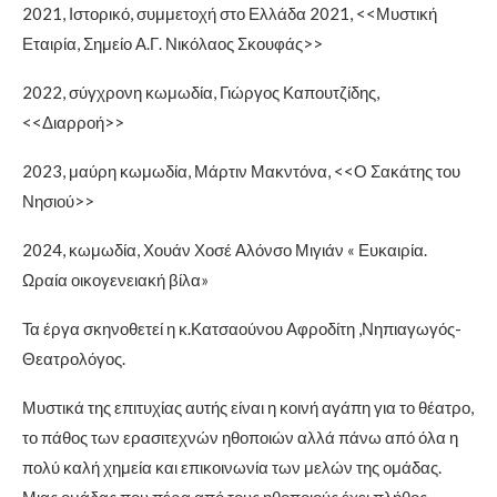
2021, Ιστορικό, συμμετοχή στο Ελλάδα 2021, <<Μυστική
Εταιρία, Σημείο Α.Γ. Νικόλαος Σκουφάς>>
2022, σύγχρονη κωμωδία, Γιώργος Καπουτζίδης,
<<Διαρροή>>
2023, μαύρη κωμωδία, Μάρτιν Μακντόνα, <<Ο Σακάτης του
Νησιού>>
2024, κωμωδία, Χουάν Χοσέ Αλόνσο Μιγιάν « Ευκαιρία.
Ωραία οικογενειακή βίλα»
Τα έργα σκηνοθετεί η κ.Κατσαούνου Αφροδίτη ,Νηπιαγωγός-
Θεατρολόγος.
Μυστικά της επιτυχίας αυτής είναι η κοινή αγάπη για το θέατρο,
το πάθος των ερασιτεχνών ηθοποιών αλλά πάνω από όλα η
πολύ καλή χημεία και επικοινωνία των μελών της ομάδας.