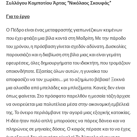
Συλλόγου Κομποτίου Άρτας “Νικόλαος Σκουφάς”
Για το έργο
Ο Πέδρο είναι ένας μεταφραστής γιαπωνέζικων κειμένων
που έχει φτιάξει μια βίλα κοντά στη Μαδρίτη. Με την πάροδο
του χρόνου, η πρόσβαση γίνεται σχεδόν αδύνατη. Δυσκολίες
παρουσιάζει και η διαβίωση στη βίλα μιας και είναι γεμάτη
εφευρέσεις, όλες δημιουργήματα του ιδιοκτήτη, που τρομάζουν
οποιονδήποτε. Εξαιτίας όλων αυτών, η γυναίκα του
αποφασίζει να τον χωρίσει… με το αζημίωτο βέβαια! Ξεκινά
μια αλυσίδα από μπελάδες και μπλεξίματα. Κανείς δεν είναι
όπως φαίνεται. Στο πρόσφατο παρελθόν η μεσαία τάξη άρχισε
να ονειρεύεται μια πολυτέλεια μέσα στην οικονομική εμβέλειά
της. Το όνειρο περιλάμβανε την αγορά μιας εξοχικής κατοικίας.
Η ιδέα ήταν πολύ απλή: μπορούσες να πάρεις δάνειο και να
πληρώνεις σε μηνιαίες δόσεις. Ο καιρός πέρασε και το να έχεις