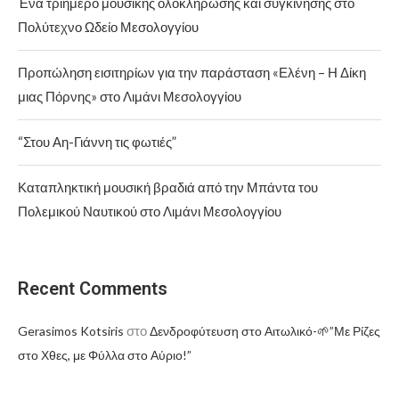
Ένα τριήμερο μουσικής ολοκλήρωσης και συγκίνησης στο
Πολύτεχνο Ωδείο Μεσολογγίου
Προπώληση εισιτηρίων για την παράσταση «Ελένη – Η Δίκη
μιας Πόρνης» στο Λιμάνι Μεσολογγίου
“Στου Αη-Γιάννη τις φωτιές”
Καταπληκτική μουσική βραδιά από την Μπάντα του
Πολεμικού Ναυτικού στο Λιμάνι Μεσολογγίου
Recent Comments
στο
Gerasimos Kotsiris
Δενδροφύτευση στο Αιτωλικό-🌱”Με Ρίζες
στο Χθες, με Φύλλα στο Αύριο!”