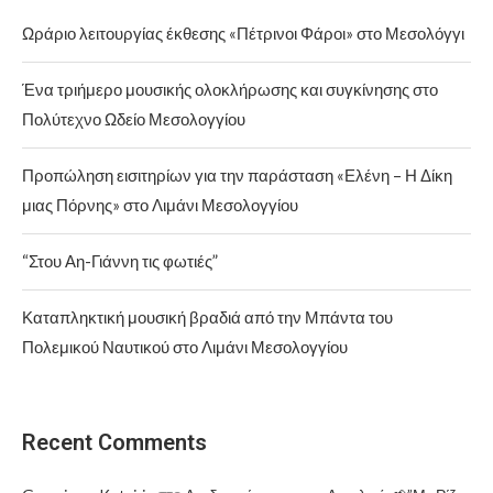
Ωράριο λειτουργίας έκθεσης «Πέτρινοι Φάροι» στο Μεσολόγγι
Ένα τριήμερο μουσικής ολοκλήρωσης και συγκίνησης στο
Πολύτεχνο Ωδείο Μεσολογγίου
Προπώληση εισιτηρίων για την παράσταση «Ελένη – Η Δίκη
μιας Πόρνης» στο Λιμάνι Μεσολογγίου
“Στου Αη-Γιάννη τις φωτιές”
Καταπληκτική μουσική βραδιά από την Μπάντα του
Πολεμικού Ναυτικού στο Λιμάνι Μεσολογγίου
Recent Comments