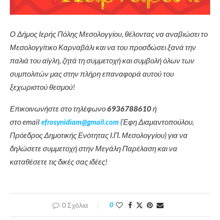
Ο Δήμος Ιερής Πόλης Μεσολογγίου, θέλοντας να αναβιώσει το
Μεσολογγίτικο Καρναβάλι και να του προσδώσει ξανά την
παλιά του αίγλη, ζητά τη συμμετοχή και συμβολή όλων των
συμπολιτών μας στην πλήρη επαναφορά αυτού του
ξεχωριστού θεσμού!
Επικοινωνήστε στο τηλέφωνο
6936788610
ή
στο email
efrosynidiam@gmail.com
(Έφη Διαμαντοπούλου,
Πρόεδρος Δημοτικής Ενότητας Ι.Π. Μεσολογγίου) για να
δηλώσετε συμμετοχή στην Μεγάλη Παρέλαση και να
καταθέσετε τις δικές σας ιδέες!
0 Σχόλια
0