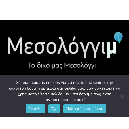
Χρησιμοποιούμε cookies για να σας προσφέρουμε την
ΧΡΉΣΙΜΑ LINK
καλύτερη δυνατή εμπειρία στη σελίδα μας. Εάν συνεχίσετε να
χρησιμοποιείτε τη σελίδα, θα υποθέσουμε πως είστε
Προσωπικά Δεδομένα - GDPR
ικανοποιημένοι με αυτό.
Εντάξει
Όχι
Πολιτική απορρήτου
Ανδρέου Λόντου 1, Μεσολόγγι 302 00
Phone: +306976734891