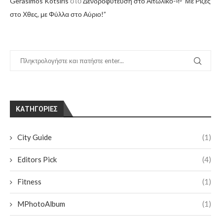
στο
Gerasimos Kotsiris
Δενδροφύτευση στο Αιτωλικό-🌱”Με Ρίζες
στο Χθες, με Φύλλα στο Αύριο!”
KΑΤΗΓΟΡΊΕΣ
City Guide
(1)
Editors Pick
(4)
Fitness
(1)
MPhotoAlbum
(1)