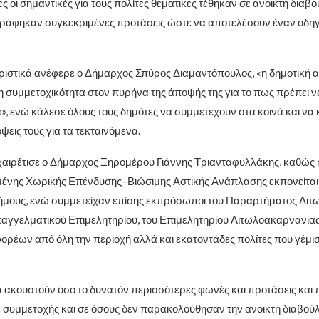
ς οι σημαντικές για τους πολίτες θεματικές τέθηκαν σε ανοικτή διαβο
ράφηκαν συγκεκριμένες προτάσεις ώστε να αποτελέσουν έναν οδηγό
ιστικά ανέφερε ο Δήμαρχος Σπύρος Διαμαντόπουλος, «η δημοτική 
η συμμετοχικότητα στον πυρήνα της άποψής της για το πως πρέπει να
α», ενώ κάλεσε όλους τους δημότες να συμμετέχουν στα κοινά και να
ψεις τους για τα τεκταινόμενα.
αιρέτισε ο Δήμαρχος Ξηρομέρου Γιάννης Τριανταφυλλάκης, καθώς 
ένης Χωρικής Επένδυσης–Βιώσιμης Αστικής Ανάπλασης εκπονείται
ήμους, ενώ συμμετείχαν επίσης εκπρόσωποι του Παραρτήματος Αι
παγγελματικού Επιμελητηρίου, του Επιμελητηρίου Αιτωλοακαρνανία
ορέων από όλη την περιοχή αλλά και εκατοντάδες πολίτες που γέμι
 ακουστούν όσο το δυνατόν περισσότερες φωνές και προτάσεις και 
α συμμετοχής και σε όσους δεν παρακολούθησαν την ανοικτή διαβούλε