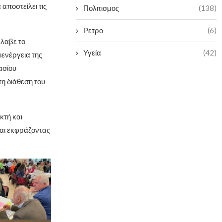
αποστείλει τις
Πολιτισμος
(138)
Ρετρο
(6)
λαβε το
Υγεία
(42)
ενέργεια της
ασίου
η διάθεση του
κτή και
και εκφράζοντας