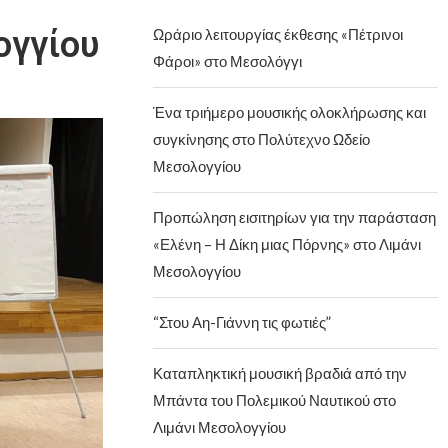
ογγίου
Ωράριο λειτουργίας έκθεσης «Πέτρινοι
Φάροι» στο Μεσολόγγι
Ένα τριήμερο μουσικής ολοκλήρωσης και
συγκίνησης στο Πολύτεχνο Ωδείο
Μεσολογγίου
Προπώληση εισιτηρίων για την παράσταση
«Ελένη – Η Δίκη μιας Πόρνης» στο Λιμάνι
Μεσολογγίου
“Στου Αη-Γιάννη τις φωτιές”
Καταπληκτική μουσική βραδιά από την
Μπάντα του Πολεμικού Ναυτικού στο
Λιμάνι Μεσολογγίου