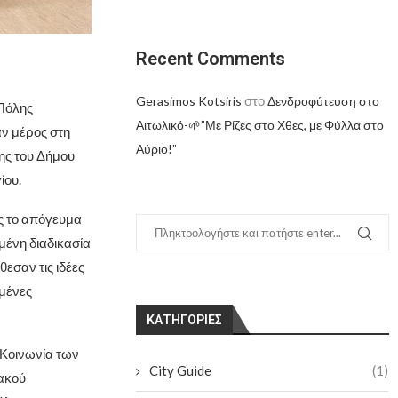
Recent Comments
στο
Gerasimos Kotsiris
Δενδροφύτευση στο
 Πόλης
Αιτωλικό-🌱”Με Ρίζες στο Χθες, με Φύλλα στο
ν μέρος στη
Αύριο!”
ης του Δήμου
ίου.
ς το απόγευμα
μένη διαδικασία
εσαν τις ιδέες
ιμένες
KΑΤΗΓΟΡΊΕΣ
 Κοινωνία των
City Guide
(1)
ιακού