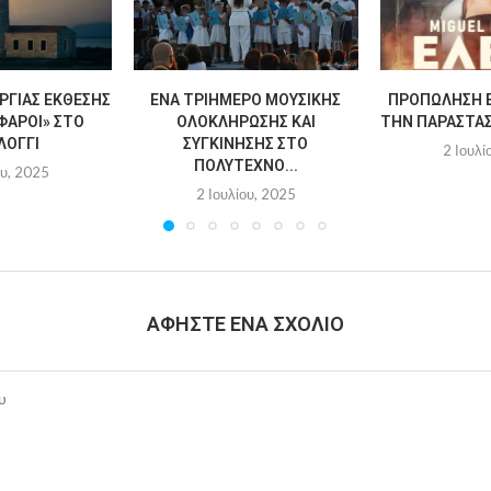
ΡΓΊΑΣ ΈΚΘΕΣΗΣ
ΈΝΑ ΤΡΙΉΜΕΡΟ ΜΟΥΣΙΚΉΣ
ΠΡΟΠΏΛΗΣΗ Ε
ΦΆΡΟΙ» ΣΤΟ
ΟΛΟΚΛΉΡΩΣΗΣ ΚΑΙ
ΤΗΝ ΠΑΡΆΣΤΑΣΗ
ΛΌΓΓΙ
ΣΥΓΚΊΝΗΣΗΣ ΣΤΟ
2 Ιουλί
ΠΟΛΎΤΕΧΝΟ...
ου, 2025
2 Ιουλίου, 2025
ΑΦΉΣΤΕ ΈΝΑ ΣΧΌΛΙΟ