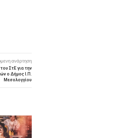
μενη ανάρτηση
του ΣτΕ για την
ών ο Δήμος Ι.Π.
Μεσολογγίου