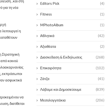
ύλευση , και στη
Editors Pick
(4)
 για τη νέα
Fitness
(1)
αρχή
MPhotoAlbum
(1)
 λειτουργεί η
Αθλητικά
(42)
 καταθέτουν
Αξιοθέατα
(2)
η Στρατηγική
Διασκεδαση & Εκδηλωσεις
(268)
 από κοινού
τωλοακαρνανίας
Επικαιρότητα
(102)
ς, εκπρόσωποι
Ζάτζα
(41)
σαν ασφυκτικά
Λάβαμε και Δημοσιεύουμε
(839)
προκειμένου να
Μεσολογγιτάκια
(206)
υση, διατίθεται