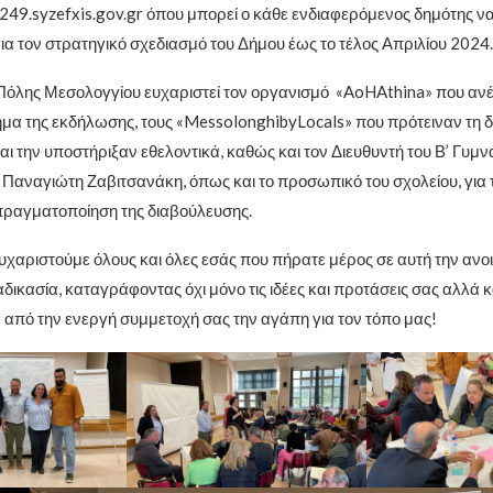
249.syzefxis.gov.gr όπου μπορεί ο κάθε ενδιαφερόμενος δημότης να 
 για τον στρατηγικό σχεδιασμό του Δήμου έως το τέλος Απριλίου 2024.
Πόλης Μεσολογγίου ευχαριστεί τον οργανισμό «AoHAthina» που ανέ
μα της εκδήλωσης, τους «MessolonghibyLocals» που πρότειναν τη δι
ι την υποστήριξαν εθελοντικά, καθώς και τον Διευθυντή του Β’ Γυμν
 Παναγιώτη Ζαβιτσανάκη, όπως και το προσωπικό του σχολείου, για τ
πραγματοποίηση της διαβούλευσης.
υχαριστούμε όλους και όλες εσάς που πήρατε μέρος σε αυτή την ανοι
δικασία, καταγράφοντας όχι μόνο τις ιδέες και προτάσεις σας αλλά 
από την ενεργή συμμετοχή σας την αγάπη για τον τόπο μας!