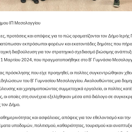
ήμου ΙΠ Μεσολογγίου
ες, προτάσεις και απόψεις για το πώς οραματίζονται τον Δήμο Ιερής
διατύπωσαν εκπρόσωποι φορέων και εκατοντάδες δημότες που πήρα
οχική διαβούλευση για τον στρατηγικό σχεδιασμό βιώσιμης ανάπτυξ
 31 Μαρτίου 2024, που πραγματοποιήθηκε στο Β’ Γυμνάσιο Μεσολογγ
ας πρόσκλησης που είχε προηγηθεί, οι πολίτες συγκεντρώθηκαν χθε
κδηλώσεων του Β’ Γυμνασίου Μεσολογγίου. Ακολουθώντας μια δομη
λευσης και χρησιμοποιώντας συμμετοχικά εργαλεία, οι πολίτες κατέθ
ς, οι οποίες στη συνέχεια εξελίχθηκαν μέσα από διάλογο σε συγκεκρ
 τον Δήμο.
αθημερινότητας και ασφάλειας, απόψεις για τον εθελοντισμό και την
έματα υποδομών, πολιτισμού, καθαριότητας, τουρισμού και αναπτυξ