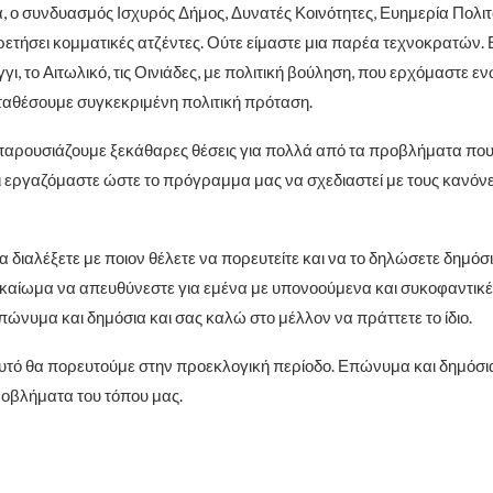
 ο συνδυασμός Ισχυρός Δήμος, Δυνατές Κοινότητες, Ευημερία Πολιτώ
ρετήσει κομματικές ατζέντες. Ούτε είμαστε μια παρέα τεχνοκρατών.
ι, το Αιτωλικό, τις Οινιάδες, με πολιτική βούληση, που ερχόμαστε ε
αθέσουμε συγκεκριμένη πολιτική πρόταση.
αρουσιάζουμε ξεκάθαρες θέσεις για πολλά από τα προβλήματα που
ι εργαζόμαστε ώστε το πρόγραμμα μας να σχεδιαστεί με τους κανόνε
 διαλέξετε με ποιον θέλετε να πορευτείτε και να το δηλώσετε δημόσι
καίωμα να απευθύνεστε για εμένα με υπονοούμενα και συκοφαντικές
πώνυμα και δημόσια και σας καλώ στο μέλλον να πράττετε το ίδιο.
υτό θα πορευτούμε στην προεκλογική περίοδο. Επώνυμα και δημόσι
προβλήματα του τόπου μας.