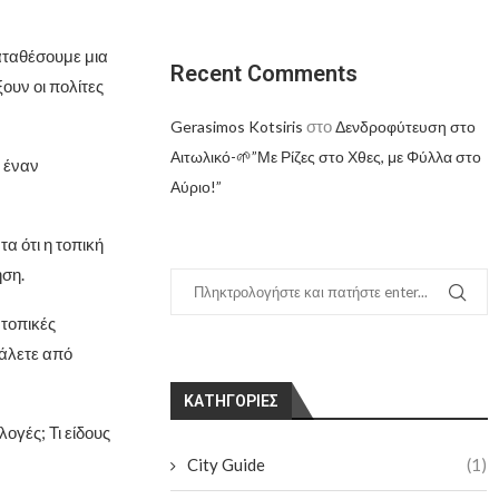
αταθέσουμε μια
Recent Comments
ουν οι πολίτες
στο
Gerasimos Kotsiris
Δενδροφύτευση στο
Αιτωλικό-🌱”Με Ρίζες στο Χθες, με Φύλλα στο
 έναν
Αύριο!”
α ότι η τοπική
ηση.
 τοπικές
γάλετε από
KΑΤΗΓΟΡΊΕΣ
ογές; Τι είδους
City Guide
(1)