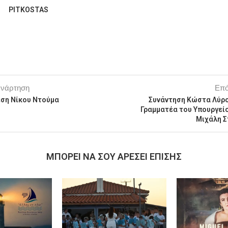
PITKOSTAS
ανάρτηση
Επό
εση Νίκου Ντούμα
Συνάντηση Κώστα Λύρου
Γραμματέα του Υπουργεί
Μιχάλη 
MΠΟΡΕΊ ΝΑ ΣΟΥ ΑΡΈΣΕΙ ΕΠΊΣΗΣ