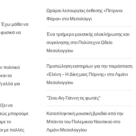
Ωράριο λειτουργίας έκθεσης «Πέτρινοι
Φάροι» στο Μεσολόγγι
. Έχω μάθει να
 φυσικά να
Ένα τριήμερο μουσικής ολοκλήρωσης και
συγκίνησης στο Πολύτεχνο Ωδείο
Μεσολογγίου
Προπώληση εισιτηρίων για την παράσταση
 πολιτικό
«Ελένη – Η Δίκη μιας Πόρνης» στο Λιμάνι
και τα
Μεσολογγίου
ή αλλά για
“Στου Αη-Γιάννη τις φωτιές”
ξει να
 πώς μπορούμε
Καταπληκτική μουσική βραδιά από την
με το
Μπάντα του Πολεμικού Ναυτικού στο
αι με πολλές
Λιμάνι Μεσολογγίου