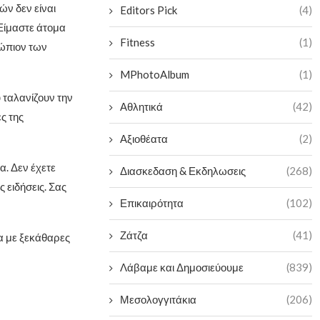
ν δεν είναι
Editors Pick
(4)
 Είμαστε άτομα
Fitness
(1)
νώπιον των
MPhotoAlbum
(1)
 ταλανίζουν την
Αθλητικά
(42)
ς της
Αξιοθέατα
(2)
α. Δεν έχετε
Διασκεδαση & Εκδηλωσεις
(268)
 ειδήσεις. Σας
Επικαιρότητα
(102)
Ζάτζα
(41)
α με ξεκάθαρες
Λάβαμε και Δημοσιεύουμε
(839)
Μεσολογγιτάκια
(206)