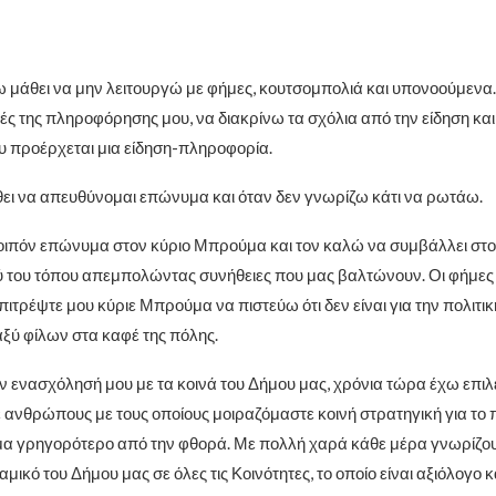
ω μάθει να μην λειτουργώ με φήμες, κουτσομπολιά και υπονοούμενα
ές της πληροφόρησης μου, να διακρίνω τα σχόλια από την είδηση και
 προέρχεται μια είδηση-πληροφορία.
ει να απευθύνομαι επώνυμα και όταν δεν γνωρίζω κάτι να ρωτάω.
ιπόν επώνυμα στον κύριο Μπρούμα και τον καλώ να συμβάλλει στον
ύ του τόπου απεμπολώντας συνήθειες που μας βαλτώνουν. Οι φήμες 
τρέψτε μου κύριε Μπρούμα να πιστεύω ότι δεν είναι για την πολιτικ
αξύ φίλων στα καφέ της πόλης.
 ενασχόλησή μου με τα κοινά του Δήμου μας, χρόνια τώρα έχω επιλέ
ανθρώπους με τους οποίους μοιραζόμαστε κοινή στρατηγική για το
α γρηγορότερο από την φθορά. Με πολλή χαρά κάθε μέρα γνωρίζου
ικό του Δήμου μας σε όλες τις Κοινότητες, το οποίο είναι αξιόλογο κ