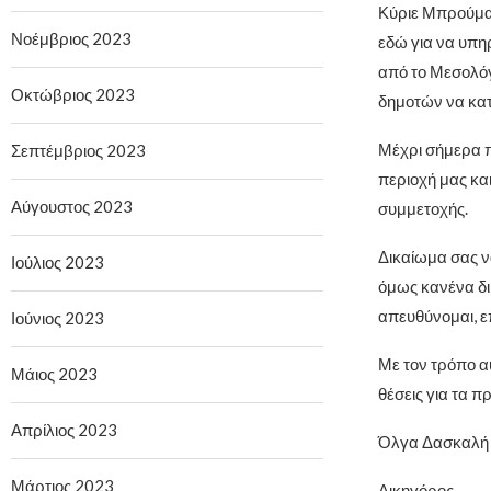
Κύριε Μπρούμα,
Νοέμβριος 2023
εδώ για να υπη
από το Μεσολόγγ
Οκτώβριος 2023
δημοτών να κατ
Μέχρι σήμερα π
Σεπτέμβριος 2023
περιοχή μας κα
Αύγουστος 2023
συμμετοχής.
Δικαίωμα σας να
Ιούλιος 2023
όμως κανένα δι
απευθύνομαι, ε
Ιούνιος 2023
Με τον τρόπο α
Μάιος 2023
θέσεις για τα 
Απρίλιος 2023
Όλγα Δασκαλή
Μάρτιος 2023
Δικηγόρος