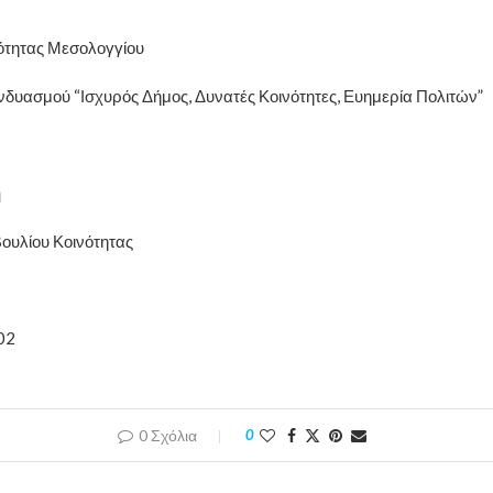
ότητας Μεσολογγίου
δυασμού “Ισχυρός Δήμος, Δυνατές Κοινότητες, Ευημερία Πολιτών”
ή
ουλίου Κοινότητας
02
0 Σχόλια
0