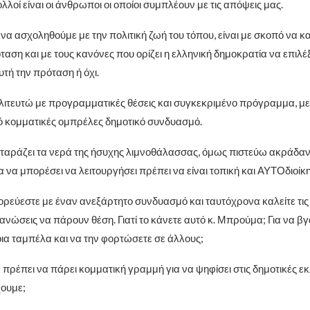
λλοί είναι οι άνθρωποι οι οποίοι συμπλέουν με τις απόψεις μας.
να ασχοληθούμε με την πολιτική ζωή του τόπου, είναι με σκοπό να κ
αση και με τους κανόνες που ορίζει η ελληνική δημοκρατία να επιλέξ
τή την πρόταση ή όχι.
ιτευτώ με προγραμματικές θέσεις και συγκεκριμένο πρόγραμμα, με
 κομματικές ομπρέλες δημοτικό συνδυασμό.
 ταράζει τα νερά της ήσυχης λιμνοθάλασσας, όμως πιστεύω ακράδαντ
α να μπορέσει να λειτουργήσει πρέπει να είναι τοπική και ΑΥΤΟδιοίκ
πορεύεστε με έναν ανεξάρτητο συνδυασμό και ταυτόχρονα καλείτε τις
ανώσεις να πάρουν θέση. Γιατί το κάνετε αυτό κ. Μπρούμα; Για να β
α ταμπέλα και να την φορτώσετε σε άλλους;
α πρέπει να πάρει κομματική γραμμή για να ψηφίσει στις δημοτικές εκλ
χουμε;