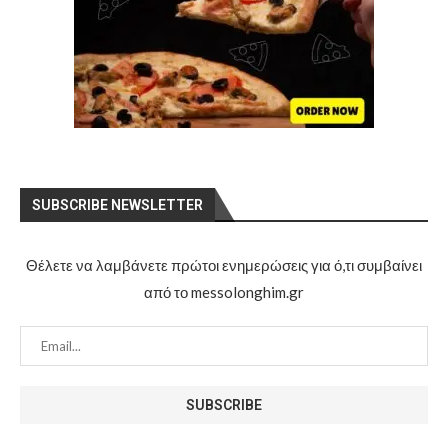
SUBSCRIBE NEWSLETTER
Θέλετε να λαμβάνετε πρώτοι ενημερώσεις για ό,τι συμβαίνει
από το messolonghim.gr