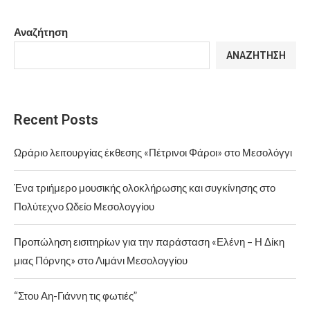
Αναζήτηση
ΑΝΑΖΉΤΗΣΗ
Recent Posts
Ωράριο λειτουργίας έκθεσης «Πέτρινοι Φάροι» στο Μεσολόγγι
Ένα τριήμερο μουσικής ολοκλήρωσης και συγκίνησης στο
Πολύτεχνο Ωδείο Μεσολογγίου
Προπώληση εισιτηρίων για την παράσταση «Ελένη – Η Δίκη
μιας Πόρνης» στο Λιμάνι Μεσολογγίου
“Στου Αη-Γιάννη τις φωτιές”