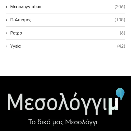
Μεσολογγιτάκια
(206)
Πολιτισμος
(138)
Ρετρο
(6)
Υγεία
(42)