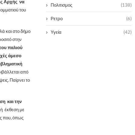
ής Αρχής να
Πολιτισμος
(138)
ομματιού του
Ρετρο
(6)
ά και στο δήμο
Υγεία
(42)
ροσιτό στην
του παλιού
χές άμεσο
μβληματική
εριβάλλεται από
ψεις. Παίρνει το
ση και την
κή έκθεση με
ες που, όπως