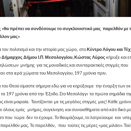
«θα πρέπει να συνδέσουμε το συγκλονιστικό μας παρελθόν με τ
έλλον μας»
α τον πολιτισμό και την ιστορία μας χώρο, στο
Κέντρο Λόγου και Τέ
 Δήμαρχος Δήμου Ι.Π. Μεσολογγίου, Κώστας Λύρος
κήρυξε και ε
ηλώσεων μνήμης για τις μοναδικές και συνταρακτικές στιγμές που
αν στα ιερά χώματα του Μεσολογγίου, 197 χρόνια πριν.
α του Θεού είμαστε σήμερα εδώ για να κηρύξουμε την έναρξη των 
ό τα 197 χρόνια από την Έξοδο. Στο Μεσολόγγι τα πρώτα σημάδια τη
ς είναι μοιραία. Ταυτίζονται με τις μεγάλες στιγμές μας! Κάθε χρόνο
ε όλους εμάς μνήμες, συγκίνηση και συναισθήματα από κάτι δικό μας
τι που τώρα δεν το έχουμε. Το θαυμάζουμε, το λατρεύουμε και υ
το παρελθόν μας. Το παρελθόν, που τούτες τις μέρες «μας μιλάει». Τούτ