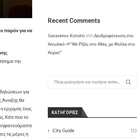
Recent Comments
ο παρόν για να
στο
Gerasimos Kotsiris
Δενδροφύτευση στο
Αιτωλικό-🌱”Με Ρίζες στο Χθες, με Φύλλα στο
Αύριο!”
χνης
πίσημα την
εκδηλώσεων για
ς Άνοιξης θα
 ο ερχομός τους
KΑΤΗΓΟΡΊΕΣ
. Κάτι που το
περηφανευόμαστε
City Guide
(1)
ες τις μέρες η