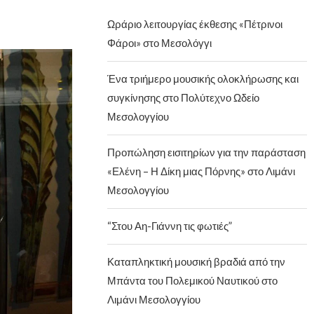
Ωράριο λειτουργίας έκθεσης «Πέτρινοι
Φάροι» στο Μεσολόγγι
Ένα τριήμερο μουσικής ολοκλήρωσης και
συγκίνησης στο Πολύτεχνο Ωδείο
Μεσολογγίου
Προπώληση εισιτηρίων για την παράσταση
«Ελένη – Η Δίκη μιας Πόρνης» στο Λιμάνι
Μεσολογγίου
“Στου Αη-Γιάννη τις φωτιές”
Καταπληκτική μουσική βραδιά από την
Μπάντα του Πολεμικού Ναυτικού στο
Λιμάνι Μεσολογγίου