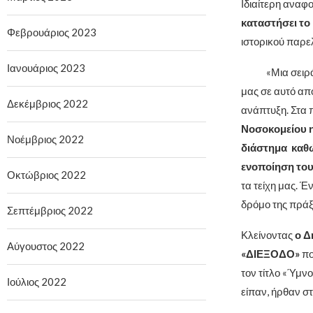
Ιδιαίτερη αναφ
καταστήσει το
Φεβρουάριος 2023
ιστορικού παρε
Ιανουάριος 2023
«Μια σειρά σο
μας σε αυτό απ
Δεκέμβριος 2022
ανάπτυξη. Στα 
Νοσοκομείου 
Νοέμβριος 2022
διάστημα καθώ
ενοποίηση του 
Οκτώβριος 2022
τα τείχη μας. Έ
δρόμο της πράξ
Σεπτέμβριος 2022
Κλείνοντας
ο Δ
Αύγουστος 2022
«ΔΙΕΞΟΔΟ»
πο
τον τίτλο «Ύμν
Ιούλιος 2022
είπαν, ήρθαν σ