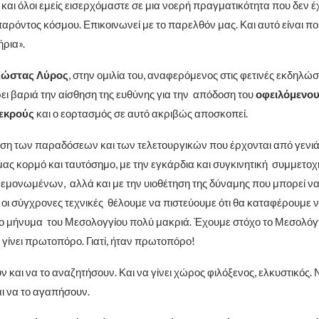
και όλοι εμείς εισερχόμαστε σε μια νοερή πραγματικότητα που δεν έχ
αρόντος κόσμου. Επικοινωνεί με το παρελθόν μας. Και αυτό είναι πο
ήρια».
Κώστας Λύρος
, στην ομιλία του, αναφερόμενος στις φετινές εκδηλώ
ρει βαριά την αίσθηση της ευθύνης για την απόδοση του
οφειλόμενου
εκρούς
και ο εορτασμός σε αυτό ακριβώς αποσκοπεί.
ση των παραδόσεων και των τελετουργικών που έρχονται από γενιά 
μας κορμό και ταυτόσημο, με την εγκάρδια και συγκινητική συμμετοχ
εμονωμένων, αλλά και με την υιοθέτηση της δύναμης που μπορεί ν
 οι σύγχρονες τεχνικές θέλουμε να πιστεύουμε ότι θα καταφέρουμε 
 μήνυμα του Μεσολογγίου πολύ μακριά. Έχουμε στόχο το Μεσολόγγ
 γίνει πρωτοπόρο. Γιατί, ήταν πρωτοπόρο!
 και να το αναζητήσουν. Και να γίνει χώρος φιλόξενος, ελκυστικός. 
ι να το αγαπήσουν.