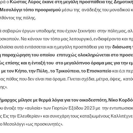
ορά ο
Κώστας Λύρος έκανε στη μεγάλη προσπάθεια της Δημοτικ
 Μεσολόγγι τόπο προορισμού
μέσω της ανάδειξης του μοναδικού κ
λθόντος της πόλης.
βαρών έργων υποδομής που έχουν ξεκινήσει στην πόλη μας, αλλ
οσκοπούν. Να κάνουν τον τόπο μας λειτουργικό, ενδιαφέροντα και π
πλαίσια αυτά εντάσσεται και η μεγάλη προσπάθεια για την
διάσωση 
η παραχώρηση του οποίου επιτυχώς ολοκληρώνεται στο προσε
ς επίσης και η ένταξή του στο μεγαλόπνοο όραμα μας για την ε
με τον Κήπο, την Πύλη , το Τρικούπειο, το Επισκοπείο
και ό,τι π
νας πόθος που δεν είναι πια όραμα. Γίνεται σχέδια, μέτρα, όψεις, κατό
ης».
ήμαρχος μίλησε με θερμά λόγια για τον οικοδεσπότη, Νίκο Κορδό
υ άνοιξε την «αυλαία» των Γιορτών Εξόδου 2023 με την εντυπωσια
ος Εις την Ελευθερίαν» και συνεχάρη τους καταξιωμένους Καλλιτέχν
το Μεσολόγγι «ως προσκυνητές».