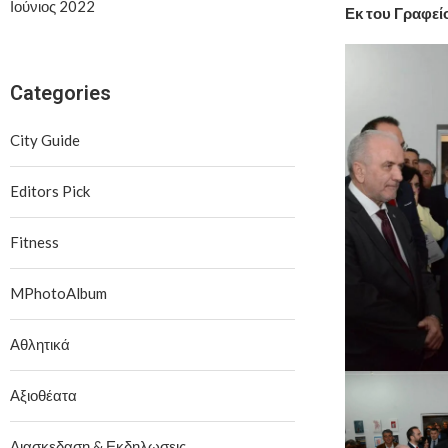
Ιούνιος 2022
Εκ του Γραφεί
Categories
City Guide
Editors Pick
Fitness
MPhotoAlbum
Αθλητικά
Αξιοθέατα
Διασκεδαση & Εκδηλωσεις