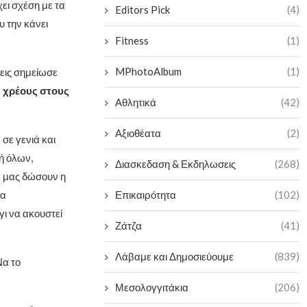
ει σχέση με τα
Editors Pick
(4)
υ την κάνει
Fitness
(1)
MPhotoAlbum
(1)
σεις σημείωσε
 χρέους στους
Αθλητικά
(42)
Αξιοθέατα
(2)
σε γενιά και
ή όλων,
Διασκεδαση & Εκδηλωσεις
(268)
α μας δώσουν η
Επικαιρότητα
(102)
να
ι να ακουστεί
Ζάτζα
(41)
Λάβαμε και Δημοσιεύουμε
(839)
Να το
Μεσολογγιτάκια
(206)