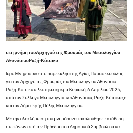
στη μνήμη τουΑρχηγού της Φρουράς του Μεσολογγίου
ΑθανάσιουΡαζή-Κότσικα
Ιερό Μνημόσυνο στο παρεκκλήσι της Αγίας Παρασκευούλας
για τον Αρχηγό της Φρουράς του Μεσολογγίου Αθανάσιο
Ραζή-Κότσικατελέστηκεσήμερα Κυριακή, 6 Απριλίου 2025,
από τον Σύλλογο Μεσολογγιτών «Αθανάσιος Ραζή-Κότσικας»
και τον Δήμο Ιερής Πόλης Μεσολογγίου.
Με την ολοκλήρωση του μνημόσυνου ακολούθησε κατάθεση
στεφάνων από την Πρόεδρο του Δημοτικού Συμβουλίου κα