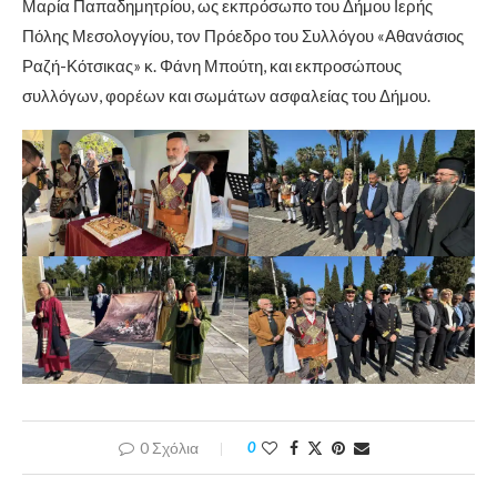
Μαρία Παπαδημητρίου, ως εκπρόσωπο του Δήμου Ιερής
Πόλης Μεσολογγίου, τον Πρόεδρο του Συλλόγου «Αθανάσιος
Ραζή-Κότσικας» κ. Φάνη Μπούτη, και εκπροσώπους
συλλόγων, φορέων και σωμάτων ασφαλείας του Δήμου.
0 Σχόλια
0