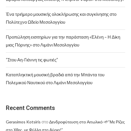
Ένα τριήμερο μουσικής ολοκλήρωσης και συγκίνησης στο
Πολύτεχνο Ωδείο Μεσολογγίου
Προπώληση εισιτηρίων για την παράσταση «Ελένη – Η Δίκη
μιας Πόρνης» στο Λιμάνι Μεσολογγίου
“Στου Αη-Γιάννη τις φωτιές”
Καταπληκτική μουσική βραδιά από την Μπάντα του
Πολεμικού Ναυτικού στο Λιμάνι Μεσολογγίου
Recent Comments
στο
Gerasimos Kotsiris
Δενδροφύτευση στο Αιτωλικό-🌱”Με Ρίζες
στο Χθες, με Φύλλα στο Αύριο!”