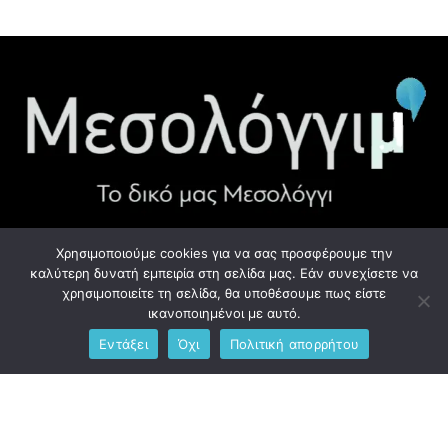
Χρησιμοποιούμε cookies για να σας προσφέρουμε την
ΧΡΉΣΙΜΑ LINK
καλύτερη δυνατή εμπειρία στη σελίδα μας. Εάν συνεχίσετε να
χρησιμοποιείτε τη σελίδα, θα υποθέσουμε πως είστε
Προσωπικά Δεδομένα - GDPR
ικανοποιημένοι με αυτό.
Εντάξει
Όχι
Πολιτική απορρήτου
Ανδρέου Λόντου 1, Μεσολόγγι 302 00
Phone: +306976734891
Email: info@messolonghim.gr