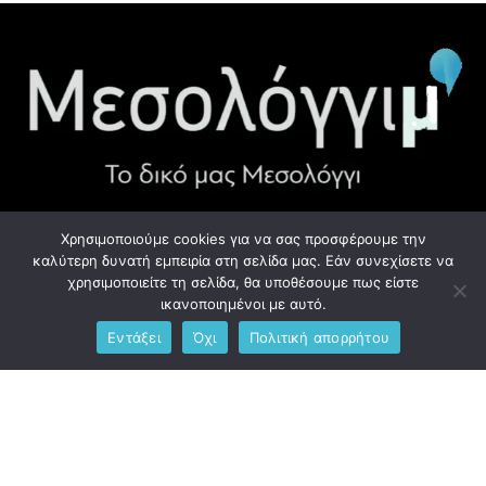
Χρησιμοποιούμε cookies για να σας προσφέρουμε την
ΧΡΉΣΙΜΑ LINK
καλύτερη δυνατή εμπειρία στη σελίδα μας. Εάν συνεχίσετε να
χρησιμοποιείτε τη σελίδα, θα υποθέσουμε πως είστε
Προσωπικά Δεδομένα - GDPR
ικανοποιημένοι με αυτό.
Εντάξει
Όχι
Πολιτική απορρήτου
Ανδρέου Λόντου 1, Μεσολόγγι 302 00
Phone: +306976734891
Email: info@messolonghim.gr