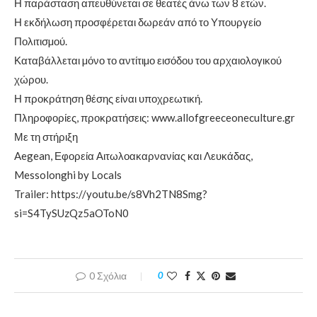
Η παράσταση απευθύνεται σε θεατές άνω των 8 ετών.
Η εκδήλωση προσφέρεται δωρεάν από το Υπουργείο
Πολιτισµού.
Καταβάλλεται µόνο το αντίτιµο εισόδου του αρχαιολογικού
χώρου.
Η προκράτηση θέσης είναι υποχρεωτική.
Πληροφορίες, προκρατήσεις: www.allofgreeceoneculture.gr
Με τη στήριξη
Aegean, Εφορεία Αιτωλοακαρνανίας και Λευκάδας,
Messolonghi by Locals
Trailer: https://youtu.be/s8Vh2TN8Smg?
si=S4TySUzQz5aOToN0
0 Σχόλια
0