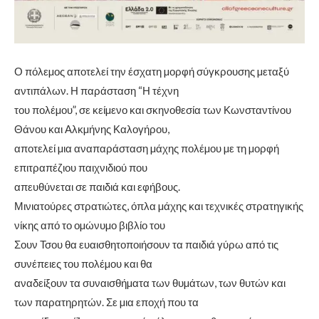
Ο πόλεµος αποτελεί την έσχατη µορφή σύγκρουσης µεταξύ
αντιπάλων. Η παράσταση “Η τέχνη
του πολέµου”, σε κείµενο και σκηνοθεσία των Κωνσταντίνου
Θάνου και Αλκµήνης Καλογήρου,
αποτελεί µια αναπαράσταση µάχης πολέµου µε τη µορφή
επιτραπέζιου παιχνιδιού που
απευθύνεται σε παιδιά και εφήβους.
Μινιατούρες στρατιώτες, όπλα µάχης και τεχνικές στρατηγικής
νίκης από το οµώνυµο βιβλίο του
Σουν Τσου θα ευαισθητοποιήσουν τα παιδιά γύρω από τις
συνέπειες του πολέµου και θα
αναδείξουν τα συναισθήµατα των θυµάτων, των θυτών και
των παρατηρητών. Σε µια εποχή που τα