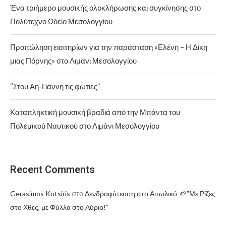
Ένα τριήμερο μουσικής ολοκλήρωσης και συγκίνησης στο
Πολύτεχνο Ωδείο Μεσολογγίου
Προπώληση εισιτηρίων για την παράσταση «Ελένη – Η Δίκη
μιας Πόρνης» στο Λιμάνι Μεσολογγίου
“Στου Αη-Γιάννη τις φωτιές”
Καταπληκτική μουσική βραδιά από την Μπάντα του
Πολεμικού Ναυτικού στο Λιμάνι Μεσολογγίου
Recent Comments
στο
Gerasimos Kotsiris
Δενδροφύτευση στο Αιτωλικό-🌱”Με Ρίζες
στο Χθες, με Φύλλα στο Αύριο!”