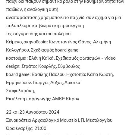
παιχνίδια παίζουν σηµαντικό ρόλο στην καθηµερινότητα των
παιδιών, η αναλογική αυτή
αναπαράσταση χρησιµοποιεί το παιχνίδι σαν όχηµα για µια
πολύπλευρη και βιωµατική προσέγγιση
της σύγκρουσης και του πολέµου.
Κείμενο, σκηνοθεσία: Κωνσταντίνος Θάνος, Αλκμήνη
Καλογήρου, Σχεδιασμός board game,
κοστούμια: Ελένη Καϊκά, Σχεδιασμός φωτισμών – video
design: Στράτος Κουρλής, Σύμβουλος
board game: Βασίλης Παύλου, Ηχοτοπίο: Κάτια Κωστή,
Ερμηνεύουν: Γιώργος Λόξας, Αριστέα
Σταφυλαράκη,
Εκτέλεση παραγωγής: ΑΜΚΕ Κίτρον
22 και 23 Αυγούστου 2024
Ξενοκράτειο Αρχαιολογικό Μουσείο Ι. Π. Μεσολογγίου
Ώρα έναρξης: 21:00