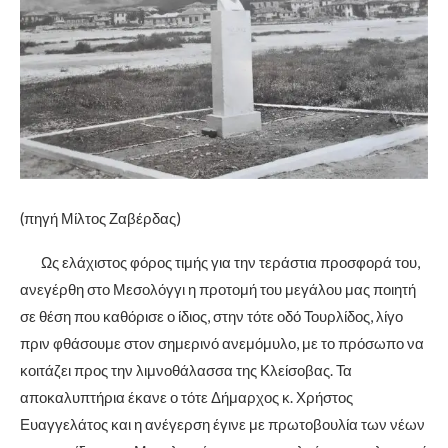
(πηγή Μίλτος Ζαβέρδας)
Ως ελάχιστος φόρος τιμής για την τεράστια προσφορά του,
ανεγέρθη στο Μεσολόγγι η προτομή του μεγάλου μας ποιητή
σε θέση που καθόρισε ο ίδιος, στην τότε οδό Τουρλίδος, λίγο
πριν φθάσουμε στον σημερινό ανεμόμυλο, με το πρόσωπο να
κοιτάζει προς την λιμνοθάλασσα της Κλείσοβας. Τα
αποκαλυπτήρια έκανε ο τότε Δήμαρχος κ. Χρήστος
Ευαγγελάτος και η ανέγερση έγινε με πρωτοβουλία των νέων