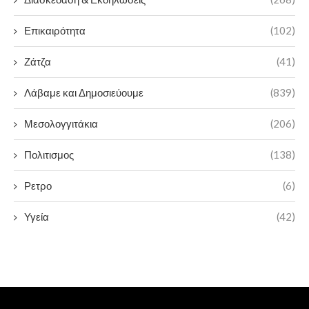
Επικαιρότητα
(102)
Ζάτζα
(41)
Λάβαμε και Δημοσιεύουμε
(839)
Μεσολογγιτάκια
(206)
Πολιτισμος
(138)
Ρετρο
(6)
Υγεία
(42)