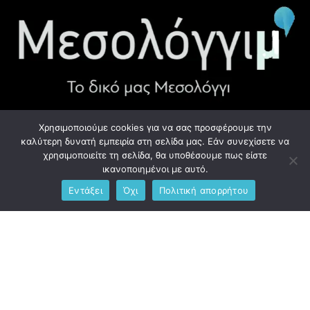
Χρησιμοποιούμε cookies για να σας προσφέρουμε την
ΧΡΉΣΙΜΑ LINK
καλύτερη δυνατή εμπειρία στη σελίδα μας. Εάν συνεχίσετε να
χρησιμοποιείτε τη σελίδα, θα υποθέσουμε πως είστε
Προσωπικά Δεδομένα - GDPR
ικανοποιημένοι με αυτό.
Εντάξει
Όχι
Πολιτική απορρήτου
Ανδρέου Λόντου 1, Μεσολόγγι 302 00
Phone: +306976734891
Email: info@messolonghim.gr
Copyright @2021 All Right Reserved – Designed and Developed