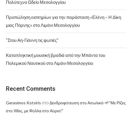
Πολύτεχνο Ωδείο Μεσολογγίου
Προπώληση εισιτηρίων για την παράσταση «Ελένη – Η Δίκη
μιας Πόρνης» στο Λιμάνι Μεσολογγίου
“Στου Αη-Γιάννη τις φωτιές”
Καταπληκτική μουσική βραδιά από την Μπάντα του
Πολεμικού Ναυτικού στο Λιμάνι Μεσολογγίου
Recent Comments
στο
Gerasimos Kotsiris
Δενδροφύτευση στο Αιτωλικό-🌱”Με Ρίζες
στο Χθες, με Φύλλα στο Αύριο!”