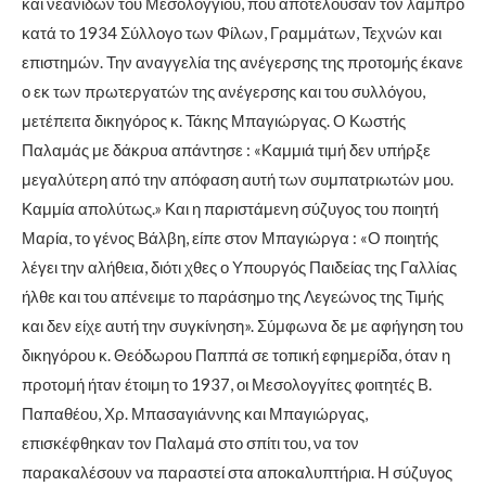
και νεανίδων του Μεσολογγίου, που αποτελούσαν τον λαμπρό
κατά το 1934 Σύλλογο των Φίλων, Γραμμάτων, Τεχνών και
επιστημών. Την αναγγελία της ανέγερσης της προτομής έκανε
ο εκ των πρωτεργατών της ανέγερσης και του συλλόγου,
μετέπειτα δικηγόρος κ. Τάκης Μπαγιώργας. Ο Κωστής
Παλαμάς με δάκρυα απάντησε : «Καμμιά τιμή δεν υπήρξε
μεγαλύτερη από την απόφαση αυτή των συμπατριωτών μου.
Καμμία απολύτως.» Και η παριστάμενη σύζυγος του ποιητή
Μαρία, το γένος Βάλβη, είπε στον Μπαγιώργα : «Ο ποιητής
λέγει την αλήθεια, διότι χθες ο Υπουργός Παιδείας της Γαλλίας
ήλθε και του απένειμε το παράσημο της Λεγεώνος της Τιμής
και δεν είχε αυτή την συγκίνηση». Σύμφωνα δε με αφήγηση του
δικηγόρου κ. Θεόδωρου Παππά σε τοπική εφημερίδα, όταν η
προτομή ήταν έτοιμη το 1937, οι Μεσολογγίτες φοιτητές Β.
Παπαθέου, Χρ. Μπασαγιάννης και Μπαγιώργας,
επισκέφθηκαν τον Παλαμά στο σπίτι του, να τον
παρακαλέσουν να παραστεί στα αποκαλυπτήρια. Η σύζυγος