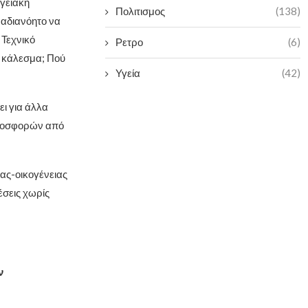
γειακή
Πολιτισμος
(138)
 αδιανόητο να
 Τεχνικό
Ρετρο
(6)
ο κάλεσμα; Πού
Υγεία
(42)
ει για άλλα
προσφορών από
ας-οικογένειας
έσεις χωρίς
ν