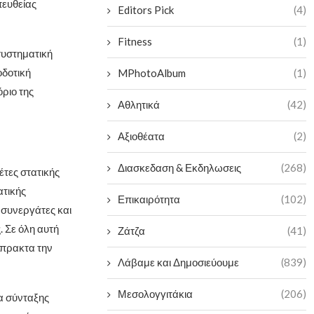
πευθείας
Editors Pick
(4)
Fitness
(1)
συστηματική
οδοτική
MPhotoAlbum
(1)
ριο της
Αθλητικά
(42)
Αξιοθέατα
(2)
Διασκεδαση & Εκδηλωσεις
(268)
έτες στατικής
ατικής
Επικαιρότητα
(102)
 συνεργάτες και
. Σε όλη αυτή
Ζάτζα
(41)
μπρακτα την
Λάβαμε και Δημοσιεύουμε
(839)
Μεσολογγιτάκια
(206)
α σύνταξης