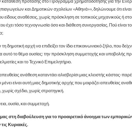
ν κατάθεση πρότασης στο Πρόγραμμα χρηματοδότησης για την Ενερ
ιαγωγείων και Δημοτικών σχολείων «Αθηνά»», δηλώνουμε ότι είναι
ου είδους αναθέσεις, χωρίς πρόσκληση σε τοπικούς μηχανικούς ή στο
ου έχει τόσο τεχνογνωσία όσο και διάθεση συνεργασίας. Πού είναι τ
α;
τη δημοτική αρχή να επιδείξει τον ίδιο επικοινωνιακό ζήλο, που δείχν
για αυτό το θέμα ουσίας: την πρόσκληση συμμετοχής και υποβολής 
λματίες και το Τεχνικό Επιμελητήριο.
 απευθείας ανάθεση καταντάει αλισβερίσι μιας κλειστής κάστας-παρέ
υ μένει είναι αυτή μιας δημοτικής αρχής που μοιράζει απευθείας αναθ
 χωρίς σχέδιο, χωρίς στρατηγική.
ια, ουσία, και συμμετοχή.
μας στη διαβούλευση για το προαιρετικό άνοιγμα των εμπορικώ
τις Κυριακές.