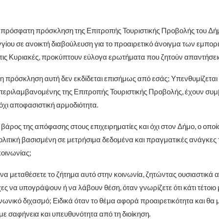
πρόσφατη πρόσκληση της Επιτροπής Τουριστικής Προβολής του Δήμ
ίου σε ανοικτή διαβούλευση για το προαιρετικό άνοιγμα των εμπορ
ις Κυριακές, προκύπτουν εύλογα ερωτήματα που ζητούν απαντήσει
ο η πρόσκληση αυτή δεν εκδίδεται επισήμως από εσάς; Υπενθυμίζεται
περιλαμβανομένης της Επιτροπής Τουριστικής Προβολής, έχουν συμ
όχι αποφασιστική αρμοδιότητα.
το βάρος της απόφασης στους επιχειρηματίες και όχι στον Δήμο, ο οποί
λιτική βασισμένη σε μετρήσιμα δεδομένα και πραγματικές ανάγκες 
κοινωνίας;
ε να μεταθέσετε το ζήτημα αυτό στην κοινωνία, ζητώντας ουσιαστικά 
ς να υπογράψουν ή να λάβουν θέση, όταν γνωρίζετε ότι κάτι τέτοιο 
νωνικό διχασμό; Ειδικά όταν το θέμα αφορά προαιρετικότητα και θα
με σαφήνεια και υπευθυνότητα από τη διοίκηση.