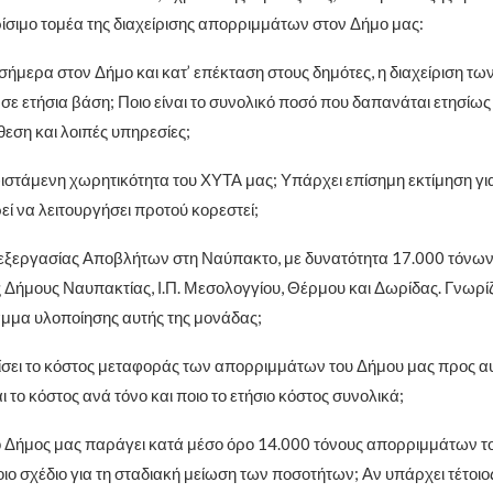
ίσιμο τομέα της διαχείρισης απορριμμάτων στον Δήμο μας:
σήμερα στον Δήμο και κατ’ επέκταση στους δημότες, η διαχείριση τω
ε ετήσια βάση; Ποιο είναι το συνολικό ποσό που δαπανάται ετησίως 
εση και λοιπές υπηρεσίες;
υφιστάμενη χωρητικότητα του ΧΥΤΑ μας; Υπάρχει επίσημη εκτίμηση γι
εί να λειτουργήσει προτού κορεστεί;
ξεργασίας Αποβλήτων στη Ναύπακτο, με δυνατότητα 17.000 τόνων/
 Δήμους Ναυπακτίας, Ι.Π. Μεσολογγίου, Θέρμου και Δωρίδας. Γνωρίζε
μμα υλοποίησης αυτής της μονάδας;
σει το κόστος μεταφοράς των απορριμμάτων του Δήμου μας προς αυ
αι το κόστος ανά τόνο και ποιο το ετήσιο κόστος συνολικά;
ο Δήμος μας παράγει κατά μέσο όρο 14.000 τόνους απορριμμάτων το
ιο σχέδιο για τη σταδιακή μείωση των ποσοτήτων; Αν υπάρχει τέτοιο