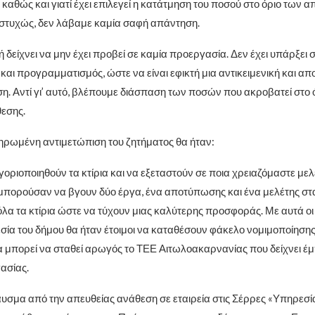
 καθώς και γιατί έχει επιλεγεί η κατάτμηση του ποσού στο όριο των α
στυχώς, δεν λάβαμε καμία σαφή απάντηση.
 δείχνει να μην έχει προβεί σε καμία προεργασία. Δεν έχει υπάρξει 
αι προγραμματισμός, ώστε να είναι εφικτή μια αντικειμενική και απ
. Αντί γι’ αυτό, βλέπουμε διάσπαση των ποσών που ακροβατεί στο ό
εσης.
ηρωμένη αντιμετώπιση του ζητήματος θα ήταν:
οριοποιηθούν τα κτίρια και να εξεταστούν σε ποια χρειαζόμαστε μελ
μπορούσαν να βγουν δύο έργα, ένα αποτύπωσης και ένα μελέτης στ
όλα τα κτίρια ώστε να τύχουν μιας καλύτερης προσφοράς. Με αυτά οι
εσία του δήμου θα ήταν έτοιμοι να καταθέσουν φάκελο νομιμοποίησης
 μπορεί να σταθεί αρωγός το ΤΕΕ Αιτωλοακαρνανίας που δείχνει έ
ασίας.
υσμα από την απευθείας ανάθεση σε εταιρεία στις Σέρρες «Υπηρεσί