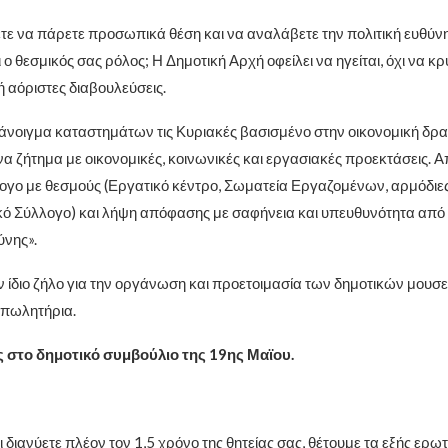
ετε να πάρετε προσωπικά θέση και να αναλάβετε την πολιτική ευθύν
ο θεσμικός σας ρόλος; Η Δημοτική Αρχή οφείλει να ηγείται, όχι να κ
ή αόριστες διαβουλεύσεις.
 άνοιγμα καταστημάτων τις Κυριακές βασισμένο στην οικονομική δρ
 ένα ζήτημα με οικονομικές, κοινωνικές και εργασιακές προεκτάσεις. Α
λογο με θεσμούς (Εργατικό κέντρο, Σωματεία Εργαζομένων, αρμόδιες
ό Σύλλογο) και λήψη απόφασης με σαφήνεια και υπευθυνότητα από τη
νης».
 ίδιο ζήλο για την οργάνωση και προετοιμασία των δημοτικών μουσε
 πωλητήρια.
 στο δημοτικό συμβούλιο της 19ης Μαϊου.
 διανύετε πλέον τον 1,5 χρόνο της θητείας σας, θέτουμε τα εξής ερ