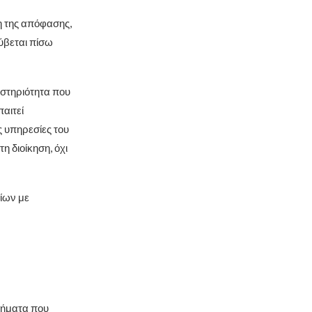
η της απόφασης,
ρύβεται πίσω
αστηριότητα που
παιτεί
 υπηρεσίες του
 διοίκηση, όχι
ίων με
ωτήματα που