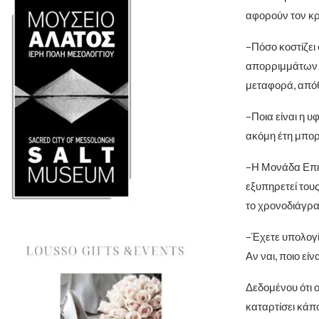
αφορούν τον κρ
–Πόσο κοστίζει 
απορριμμάτων σ
μεταφορά, απόθ
–Ποια είναι η 
ακόμη έτη μπορ
–Η Μονάδα Επε
εξυπηρετεί τους
το χρονοδιάγρα
–Έχετε υπολογί
Αν ναι, ποιο είν
Δεδομένου ότι 
καταρτίσει κάπο