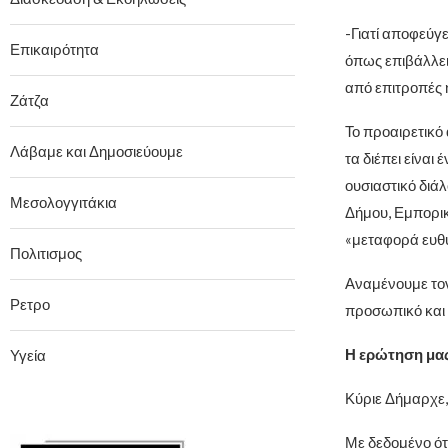
-Γιατί αποφεύγ
Επικαιρότητα
όπως επιβάλλει 
από επιτροπές 
Ζάτζα
Το προαιρετικό
Λάβαμε και Δημοσιεύουμε
τα διέπει είναι
ουσιαστικό διά
Μεσολογγιτάκια
Δήμου, Εμπορικ
«μεταφορά ευθύ
Πολιτισμος
Αναμένουμε τον
Ρετρο
προσωπικό και
Η ερώτηση μας
Υγεία
Κύριε Δήμαρχε,
Με δεδομένο ότι