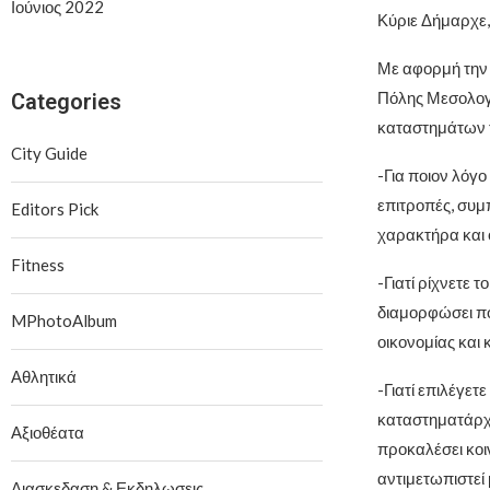
Ιούνιος 2022
Κύριε Δήμαρχε,
Με αφορμή την 
Πόλης Μεσολογγ
Categories
καταστημάτων τ
City Guide
-Για ποιον λόγ
επιτροπές, συμ
Editors Pick
χαρακτήρα και 
Fitness
-Γιατί ρίχνετε 
διαμορφώσει πο
MPhotoAlbum
οικονομίας και 
Αθλητικά
-Γιατί επιλέγετ
καταστηματάρχε
Αξιοθέατα
προκαλέσει κοι
αντιμετωπιστεί 
Διασκεδαση & Εκδηλωσεις