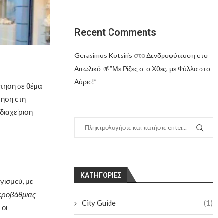
Recent Comments
στο
Gerasimos Kotsiris
Δενδροφύτευση στο
Αιτωλικό-🌱”Με Ρίζες στο Χθες, με Φύλλα στο
Αύριο!”
έτηση σε θέμα
τηση στη
διαχείριση
KΑΤΗΓΟΡΊΕΣ
γισμού, με
τεροβάθμιας
City Guide
(1)
 οι