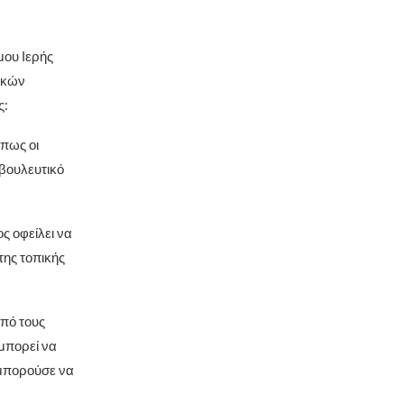
ου Ιερής
ικών
ς:
 πως οι
βουλευτικό
ος οφείλει να
της τοπικής
από τους
μπορεί να
 μπορούσε να