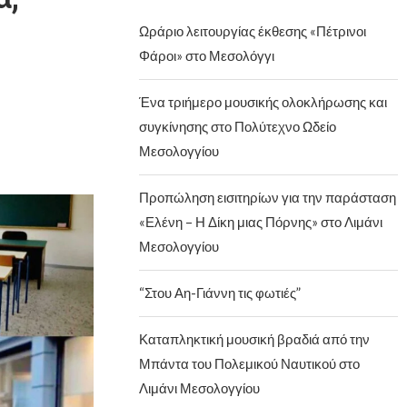
Ωράριο λειτουργίας έκθεσης «Πέτρινοι
Φάροι» στο Μεσολόγγι
Ένα τριήμερο μουσικής ολοκλήρωσης και
συγκίνησης στο Πολύτεχνο Ωδείο
Μεσολογγίου
Προπώληση εισιτηρίων για την παράσταση
«Ελένη – Η Δίκη μιας Πόρνης» στο Λιμάνι
Μεσολογγίου
“Στου Αη-Γιάννη τις φωτιές”
Καταπληκτική μουσική βραδιά από την
Μπάντα του Πολεμικού Ναυτικού στο
Λιμάνι Μεσολογγίου