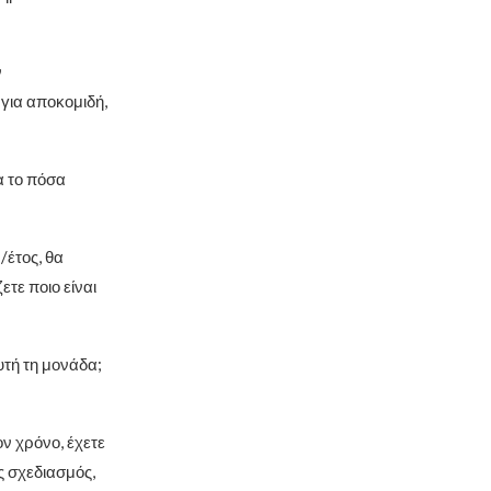
ν
για αποκομιδή,
α το πόσα
έτος, θα
τε ποιο είναι
τή τη μονάδα;
ν χρόνο, έχετε
ς σχεδιασμός,