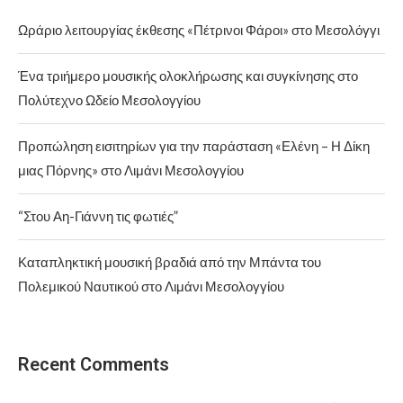
Ωράριο λειτουργίας έκθεσης «Πέτρινοι Φάροι» στο Μεσολόγγι
Ένα τριήμερο μουσικής ολοκλήρωσης και συγκίνησης στο
Πολύτεχνο Ωδείο Μεσολογγίου
Προπώληση εισιτηρίων για την παράσταση «Ελένη – Η Δίκη
μιας Πόρνης» στο Λιμάνι Μεσολογγίου
“Στου Αη-Γιάννη τις φωτιές”
Καταπληκτική μουσική βραδιά από την Μπάντα του
Πολεμικού Ναυτικού στο Λιμάνι Μεσολογγίου
Recent Comments