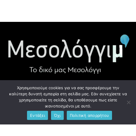
Χρησιμοποιούμε cookies για να σας προσφέρουμε την
ΧΡΉΣΙΜΑ LINK
καλύτερη δυνατή εμπειρία στη σελίδα μας. Εάν συνεχίσετε να
χρησιμοποιείτε τη σελίδα, θα υποθέσουμε πως είστε
Προσωπικά Δεδομένα - GDPR
ικανοποιημένοι με αυτό.
Εντάξει
Όχι
Πολιτική απορρήτου
Ανδρέου Λόντου 1, Μεσολόγγι 302 00
Phone: +306976734891