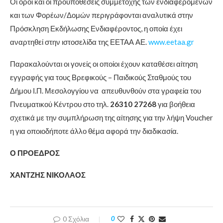
Οι όροι και οι προϋποθέσεις συμμετοχής των ενδιαφερόμενων
και των Φορέων/Δομών περιγράφονται αναλυτικά στην
Πρόσκληση Εκδήλωσης Ενδιαφέροντος, η οποία έχει
αναρτηθεί στην ιστοσελίδα της ΕΕΤΑΑ ΑΕ.
www.eetaa.gr
Παρακαλούνται οι γονείς οι οποίοι έχουν καταθέσει αίτηση
εγγραφής για τους Βρεφικούς – Παιδικούς Σταθμούς του
Δήμου Ι.Π. Μεσολογγίου να απευθυνθούν στα γραφεία του
Πνευματικού Κέντρου στο τηλ.
26310 27268
για βοήθεια
σχετικά με την συμπλήρωση της αίτησης για την λήψη Voucher
η για οποιοδήποτε άλλο θέμα αφορά την διαδικασία.
Ο ΠΡΟΕΔΡΟΣ
ΧΑΝΤΖΗΣ ΝΙΚΟΛΑΟΣ
0 Σχόλια
0