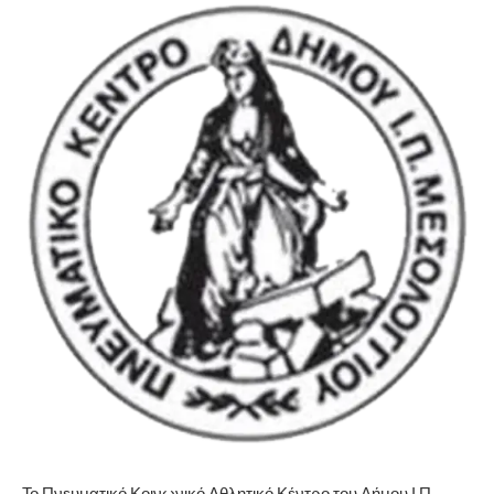
Το Πνευματικό Κοινωνικό Αθλητικό Κέντρο του Δήμου Ι.Π.