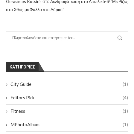
στο
Gerasimos Kotsiris
Δενδροφύτευση στο Αιτωλικό-🌱”Με Ρίζες
στο Χθες, με Φύλλα στο Αύριο!”
KΑΤΗΓΟΡΊΕΣ
City Guide
(1)
Editors Pick
(4)
Fitness
(1)
MPhotoAlbum
(1)