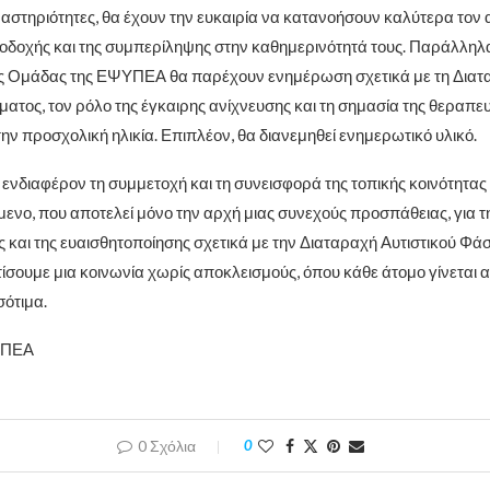
αστηριότητες, θα έχουν την ευκαιρία να κατανοήσουν καλύτερα τον α
οδοχής και της συμπερίληψης στην καθημερινότητά τους. Παράλληλα
ής Ομάδας της ΕΨΥΠΕΑ θα παρέχουν ενημέρωση σχετικά με τη Διατ
ατος, τον ρόλο της έγκαιρης ανίχνευσης και τη σημασία της θεραπευ
ν προσχολική ηλικία. Επιπλέον, θα διανεμηθεί ενημερωτικό υλικό.
ενδιαφέρον τη συμμετοχή και τη συνεισφορά της τοπικής κοινότητας 
ενο, που αποτελεί μόνο την αρχή μιας συνεχούς προσπάθειας, για
 και της ευαισθητοποίησης σχετικά με την Διαταραχή Αυτιστικού Φάσ
ίσουμε μια κοινωνία χωρίς αποκλεισμούς, όπου κάθε άτομο γίνεται 
σότιμα.
ΨΥΠΕΑ
0 Σχόλια
0