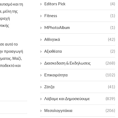
Editors Pick
(4)
υτισμό και τη
, μέλη της
Fitness
(1)
αραχή
τικής
MPhotoAlbum
(1)
Αθλητικά
(42)
σε αυτό το
 την προαγωγή
Αξιοθέατα
(2)
ματος. Μαζί,
Διασκεδαση & Εκδηλωσεις
(268)
αποδεκτό και
Επικαιρότητα
(102)
Ζάτζα
(41)
Λάβαμε και Δημοσιεύουμε
(839)
Μεσολογγιτάκια
(206)