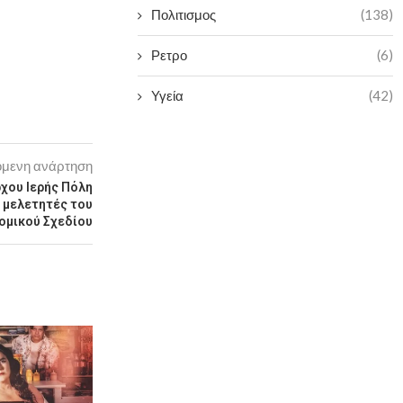
Πολιτισμος
(138)
Ρετρο
(6)
Υγεία
(42)
μενη ανάρτηση
χου Ιερής Πόλη
 μελετητές του
ομικού Σχεδίου