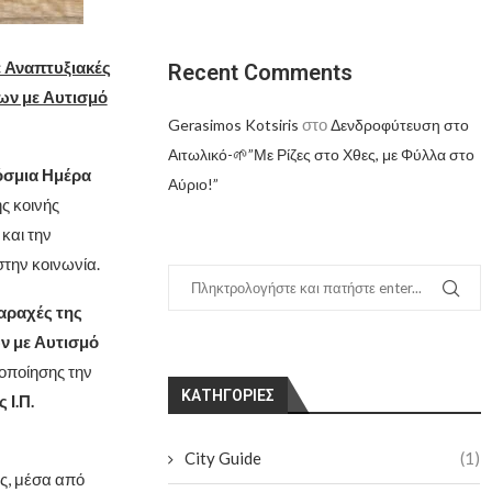
ε Αναπτυξιακές
Recent Comments
ων με Αυτισμό
στο
Gerasimos Kotsiris
Δενδροφύτευση στο
Αιτωλικό-🌱”Με Ρίζες στο Χθες, με Φύλλα στο
σμια Ημέρα
Αύριο!”
ς κοινής
και την
την κοινωνία.
αραχές της
ν με Αυτισμό
οποίησης την
KΑΤΗΓΟΡΊΕΣ
 Ι.Π.
City Guide
(1)
ς, μέσα από