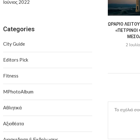
Ιούνιος 2022
ΩΡΆΡΙΟ ΛΕΙΤΟΥ
Categories
«ΠΈΤΡΙΝΟΙ 
ΜΕΣΟ
City Guide
2 Ιουλί
Editors Pick
Fitness
MPhotoAlbum
Αθλητικά
Αξιοθέατα
Διασκεδαση & Εκδηλωσεις