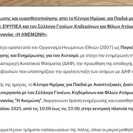
σης και ευαισθητοποίησης απο το Κέντρο Ημέρας για Παιδιά μ
ς ΕΨΥΠΕΑ και τον Σύλλογο Γονέων, Κηδεμόνων και Φίλων Ατόμ
ρνανίας «Η ΑΝΕΜΩΝΗ».
έχει οριστεί από τον Οργανισμό Ηνωμένων Εθνών (2007) ως
Παγκό
σης και Ενημέρωσης για τον Αυτισμό
, με στόχο την ενημέρωση τη
Διαταραχή Αυτιστικού Φάσματος (ΔΑΦ), την προώθηση της αποδοχής 
βουλιών που υποστηρίζουν την ομαλή ένταξη των ατόμων με ΔΑΦ σ
ής της ημέρας, το
Κέντρο Ημέρας για Παιδιά με Αναπτυξιακές Διατ
νεργασία με τον Σύλλογο Γονέων, Κηδεμόνων και Φίλων Ατόμω
νανίας “Η Ανεμώνη”
, διοργανώνει δράση ενημέρωσης και ευαισθητ
λίου 2025, από τις 10:00 έως τις 13:00, στην κεντρική πλατεία της
υμμετέχουν τμήματα νηπιαγωγείων της πόλης, όπου οι μικροί μαθητέ