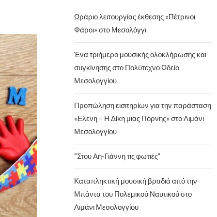
Ωράριο λειτουργίας έκθεσης «Πέτρινοι
Φάροι» στο Μεσολόγγι
Ένα τριήμερο μουσικής ολοκλήρωσης και
συγκίνησης στο Πολύτεχνο Ωδείο
Μεσολογγίου
Προπώληση εισιτηρίων για την παράσταση
«Ελένη – Η Δίκη μιας Πόρνης» στο Λιμάνι
Μεσολογγίου
“Στου Αη-Γιάννη τις φωτιές”
Καταπληκτική μουσική βραδιά από την
Μπάντα του Πολεμικού Ναυτικού στο
Λιμάνι Μεσολογγίου