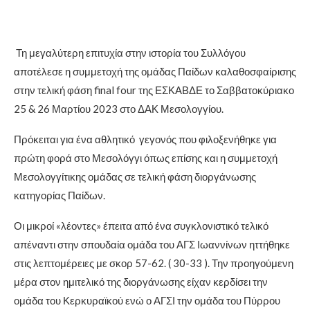
Τη μεγαλύτερη επιτυχία στην ιστορία του Συλλόγου
αποτέλεσε η συμμετοχή της ομάδας Παίδων καλαθοσφαίρισης
στην τελική φάση final four της ΕΣΚΑΒΔΕ το Σαββατοκύριακο
25 & 26 Μαρτίου 2023 στο ΔΑΚ Μεσολογγίου.
Πρόκειται για ένα αθλητικό γεγονός που φιλοξενήθηκε για
πρώτη φορά στο Μεσολόγγι όπως επίσης και η συμμετοχή
Μεσολογγίτικης ομάδας σε τελική φάση διοργάνωσης
κατηγορίας Παίδων.
Οι μικροί «λέοντες» έπειτα από ένα συγκλονιστικό τελικό
απέναντι στην σπουδαία ομάδα του ΑΓΣ Ιωαννίνων ηττήθηκε
στις λεπτομέρειες με σκορ 57-62. ( 30-33 ). Την προηγούμενη
μέρα στον ημιτελικό της διοργάνωσης είχαν κερδίσει την
ομάδα του Κερκυραϊκού ενώ ο ΑΓΣΙ την ομάδα του Πύρρου