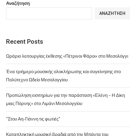
Αναζήτηση
ΑΝΑΖΉΤΗΣΗ
Recent Posts
Ωράριο λειτουργίας έκθεσης «Πέτρινοι Φάροι» στο Μεσολόγγι
Ένα τριήμερο μουσικής ολοκλήρωσης και συγκίνησης στο
Πολύτεχνο Ωδείο Μεσολογγίου
Προπώληση εισιτηρίων για την παράσταση «Ελένη – Η Δίκη
μιας Πόρνης» στο Λιμάνι Μεσολογγίου
“Στου Αη-Γιάννη τις φωτιές”
Καταπληκτική μουσική βραδιά από την Μπάντα του