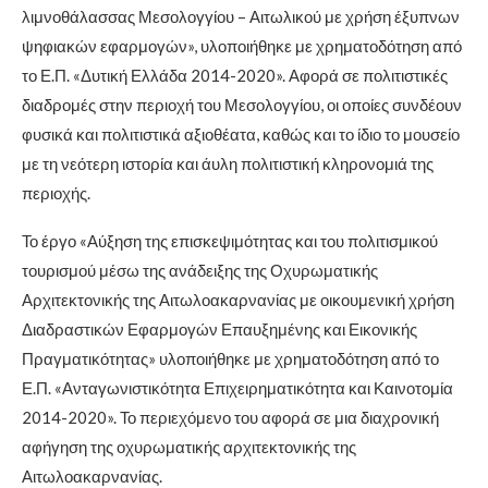
λιμνοθάλασσας Μεσολογγίου – Αιτωλικού με χρήση έξυπνων
ψηφιακών εφαρμογών», υλοποιήθηκε με χρηματοδότηση από
το Ε.Π. «Δυτική Ελλάδα 2014-2020». Αφορά σε πολιτιστικές
διαδρομές στην περιοχή του Μεσολογγίου, οι οποίες συνδέουν
φυσικά και πολιτιστικά αξιοθέατα, καθώς και το ίδιο το μουσείο
με τη νεότερη ιστορία και άυλη πολιτιστική κληρονομιά της
περιοχής.
Το έργο «Αύξηση της επισκεψιμότητας και του πολιτισμικού
τουρισμού μέσω της ανάδειξης της Οχυρωματικής
Αρχιτεκτονικής της Αιτωλοακαρνανίας με οικουμενική χρήση
Διαδραστικών Εφαρμογών Επαυξημένης και Εικονικής
Πραγματικότητας» υλοποιήθηκε με χρηματοδότηση από το
Ε.Π. «Ανταγωνιστικότητα Επιχειρηματικότητα και Καινοτομία
2014-2020». Το περιεχόμενο του αφορά σε μια διαχρονική
αφήγηση της οχυρωματικής αρχιτεκτονικής της
Αιτωλοακαρνανίας.