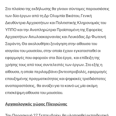
Στο πλαίσιο της εκδήλωσης θα γίνουν σύντομες παρουσιάσεις
των δύο έργων από τη Δρ Ολυμπία Βικάτου, Γενική
Διευθύντρια Αρχαιοτήτων και Πολιτιστικής Κληρονομιάς του
ΥΠΠΟ και την Αναπληρώτρια Προϊσταμένη της Εφορείας
Αρχαιοτήτων Αιτωλοακαρνανίας και Λευκάδας Δρ Φωτεινή
Σαράντη. Θα ακολουθήσει ξενάγηση στην αίθουσα του
ισογείου του μουσείου, στην οποία έχουν εγκατασταθεί οι
εφαρμογές που αφορούν στα δύο έργα, και επίδειξη της
χρήσης τους από τους συντελεστές των έργων. Στο εξής η
αίθουσα, η οποία περιλαμβάνει βιντεοπροβολές, εφαρμογές
επαυξημένης πραγματικότητας και ψηφιακές τρισδιάστατες
αναπαραστάσεις, θα ανοίξει για το κοινό ως μία ακόμη
επισκέψιμη αίθουσα του μουσείου.
Αρχαιολογικός χώρος Πλευρώνας
Την Παρασκευή 27 Σεπτεμβρίου θα υλοποιηθεί εκπαιδευτική