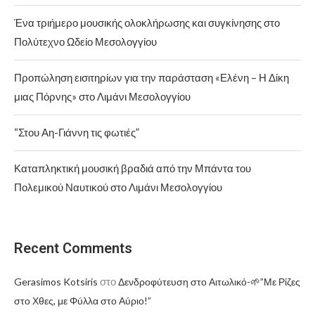
Ένα τριήμερο μουσικής ολοκλήρωσης και συγκίνησης στο
Πολύτεχνο Ωδείο Μεσολογγίου
Προπώληση εισιτηρίων για την παράσταση «Ελένη – Η Δίκη
μιας Πόρνης» στο Λιμάνι Μεσολογγίου
“Στου Αη-Γιάννη τις φωτιές”
Καταπληκτική μουσική βραδιά από την Μπάντα του
Πολεμικού Ναυτικού στο Λιμάνι Μεσολογγίου
Recent Comments
στο
Gerasimos Kotsiris
Δενδροφύτευση στο Αιτωλικό-🌱”Με Ρίζες
στο Χθες, με Φύλλα στο Αύριο!”