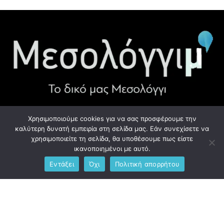
Χρησιμοποιούμε cookies για να σας προσφέρουμε την
ΧΡΉΣΙΜΑ LINK
καλύτερη δυνατή εμπειρία στη σελίδα μας. Εάν συνεχίσετε να
χρησιμοποιείτε τη σελίδα, θα υποθέσουμε πως είστε
Προσωπικά Δεδομένα - GDPR
ικανοποιημένοι με αυτό.
Εντάξει
Όχι
Πολιτική απορρήτου
Ανδρέου Λόντου 1, Μεσολόγγι 302 00
Phone: +306976734891
Email: info@messolonghim.gr