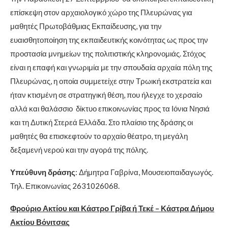
επίσκεψη στον αρχαιολογικό χώρο της Πλευρώνας για
μαθητές Πρωτοβάθμιας Εκπαίδευσης, για την
ευαισθητοποίηση της εκπαιδευτικής κοινότητας ως προς την
προστασία μνημείων της πολιτιστικής κληρονομιάς. Στόχος
είναι η επαφή και γνωριμία με την σπουδαία αρχαία πόλη της
Πλευρώνας, η οποία συμμετείχε στην Τρωική εκστρατεία και
ήταν κτισμένη σε στρατηγική θέση, που ήλεγχε το χερσαίο
αλλά και θαλάσσιο δίκτυο επικοινωνίας προς τα Ιόνια Νησιά
και τη Δυτική Στερεά Ελλάδα. Στο πλαίσιο της δράσης οι
μαθητές θα επισκεφτούν το αρχαίο θέατρο, τη μεγάλη
δεξαμενή νερού και την αγορά της πόλης.
Υπεύθυνη δράσης
: Δήμητρα Γαβρίνα, Μουσειοπαιδαγωγός.
Τηλ. Επικοινωνίας 2631026068.
Φρούριο Ακτίου και Κάστρο Γρίβα ή Τεκέ – Κάστρα
Δήμου
Ακτίου Βόνιτσας