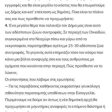
εγγραφές και θα είναι μεγάλο το κόστος που θα επωμιστούμε
ως Δήμος και κατ’ επέκταση ως δημότες. Ποιο είναι το πλάνο
σας και πως προτίθεστε να προχωρήσετε;
4.
Ένα μεγάλο θέμα που ταλανίζει τον Δήμο μας είναι αυτό
των αδέσποτων ζώων συντροφιάς. Σε περιοχή των Οινιαδών,
συγκεκριμένα στο Νεοχώρι πίσω και γύρω από το
νεκροταφείο, παρατηρήθηκε αγέλη με 25-30 αδέσποτα ζώα
συντροφιάς. Το γεγονός αυτό επηρεάζει τόσο τον κόσμο που
κάνει μια βόλτα αναψυχής όσο και τους ανθρώπους με
οχήματα που κινούνται στην περιοχή. Πώς προτίθεστε να το
λύσετε;
Οι απαντήσεις που λάβαμε στις ερωτήσεις:
— Για τις παραβάσεις καθήκοντος εκφράστηκε γενικόλογη
πιθανότητα παραπομπής υποθέσεων στην Εισαγγελία.
Περιμένουμε να δούμε αν όντως η νέα δημοτική αρχή θα
προχωρήσει σε μηνυτήριες αναφορές το επόμενο διάστημα ή