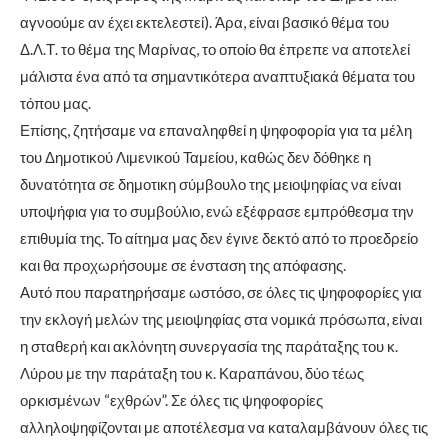
αγνοούμε αν έχει εκτελεστεί). Άρα, είναι βασικό θέμα του
Δ.Λ.Τ. το θέμα της Μαρίνας, το οποίο θα έπρεπε να αποτελεί
μάλιστα ένα από τα σημαντικότερα αναπτυξιακά θέματα του
τόπου μας.
Επίσης, ζητήσαμε να επαναληφθεί η ψηφοφορία για τα μέλη
του Δημοτικού Λιμενικού Ταμείου, καθώς δεν δόθηκε η
δυνατότητα σε δημοτικη σύμβουλο της μειοψηφίας να είναι
υποψήφια για το συμβούλιο, ενώ εξέφρασε εμπρόθεσμα την
επιθυμία της. Το αίτημα μας δεν έγινε δεκτό από το προεδρείο
και θα προχωρήσουμε σε ένσταση της απόφασης.
Αυτό που παρατηρήσαμε ωστόσο, σε όλες τις ψηφοφορίες για
την εκλογή μελών της μειοψηφίας στα νομικά πρόσωπα, είναι
η σταθερή και ακλόνητη συνεργασία της παράταξης του κ.
Λύρου με την παράταξη του κ. Καραπάνου, δύο τέως
ορκισμένων “εχθρών”. Σε όλες τις ψηφοφορίες
αλληλοψηφίζονται με αποτέλεσμα να καταλαμβάνουν όλες τις