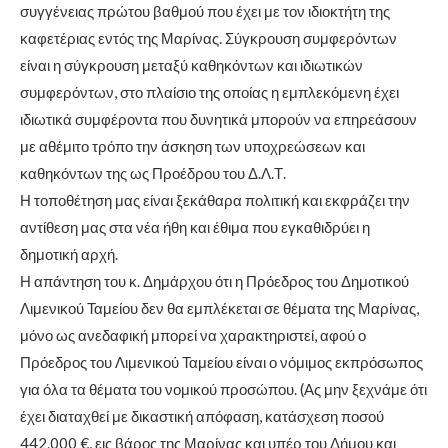
συγγένειας πρώτου βαθμού που έχει με τον ιδιοκτήτη της
καφετέριας εντός της Μαρίνας. Σύγκρουση συμφερόντων
είναι η σύγκρουση μεταξύ καθηκόντων και ιδιωτικών
συμφερόντων, στο πλαίσιο της οποίας η εμπλεκόμενη έχει
ιδιωτικά συμφέροντα που δυνητικά μπορούν να επηρεάσουν
με αθέμιτο τρόπο την άσκηση των υποχρεώσεων και
καθηκόντων της ως Προέδρου του Δ.Λ.Τ.
Η τοποθέτηση μας είναι ξεκάθαρα πολιτική και εκφράζει την
αντίθεση μας στα νέα ήθη και έθιμα που εγκαθιδρύει η
δημοτική αρχή.
Η απάντηση του κ. Δημάρχου ότι η Πρόεδρος του Δημοτικού
Λιμενικού Ταμείου δεν θα εμπλέκεται σε θέματα της Μαρίνας,
μόνο ως ανεδαφική μπορεί να χαρακτηριστεί, αφού ο
Πρόεδρος του Λιμενικού Ταμείου είναι ο νόμιμος εκπρόσωπος
για όλα τα θέματα του νομικού προσώπου. (Ας μην ξεχνάμε ότι
έχει διαταχθεί με δικαστική απόφαση, κατάσχεση ποσού
442.000 €, εις βάρος της Μαρίνας και υπέρ του Δήμου και