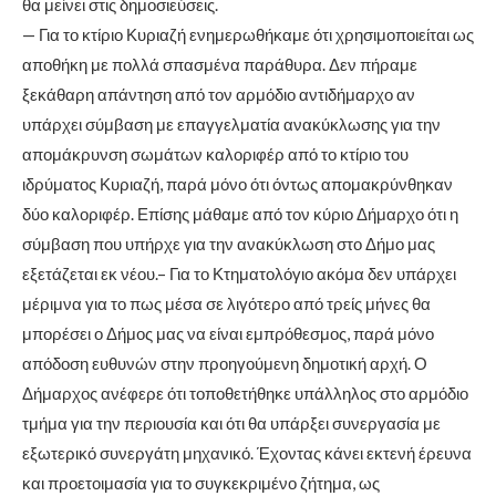
θα μείνει στις δημοσιεύσεις.
— Για το κτίριο Κυριαζή ενημερωθήκαμε ότι χρησιμοποιείται ως
αποθήκη με πολλά σπασμένα παράθυρα. Δεν πήραμε
ξεκάθαρη απάντηση από τον αρμόδιο αντιδήμαρχο αν
υπάρχει σύμβαση με επαγγελματία ανακύκλωσης για την
απομάκρυνση σωμάτων καλοριφέρ από το κτίριο του
ιδρύματος Κυριαζή, παρά μόνο ότι όντως απομακρύνθηκαν
δύο καλοριφέρ. Επίσης μάθαμε από τον κύριο Δήμαρχο ότι η
σύμβαση που υπήρχε για την ανακύκλωση στο Δήμο μας
εξετάζεται εκ νέου.– Για το Κτηματολόγιο ακόμα δεν υπάρχει
μέριμνα για το πως μέσα σε λιγότερο από τρείς μήνες θα
μπορέσει ο Δήμος μας να είναι εμπρόθεσμος, παρά μόνο
απόδοση ευθυνών στην προηγούμενη δημοτική αρχή. Ο
Δήμαρχος ανέφερε ότι τοποθετήθηκε υπάλληλος στο αρμόδιο
τμήμα για την περιουσία και ότι θα υπάρξει συνεργασία με
εξωτερικό συνεργάτη μηχανικό. Έχοντας κάνει εκτενή έρευνα
και προετοιμασία για το συγκεκριμένο ζήτημα, ως