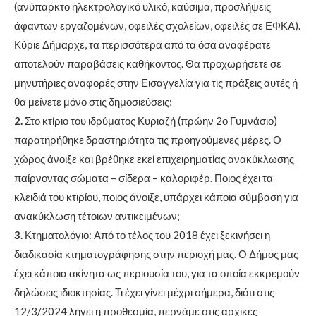
(ανύπαρκτο ηλεκτρολογικό υλικό, καύσιμα, προσλήψεις
άφαντων εργαζομένων, οφειλές σχολείων, οφειλές σε ΕΦΚΑ).
Κύριε Δήμαρχε, τα περισσότερα από τα όσα αναφέρατε
αποτελούν παραβάσεις καθήκοντος. Θα προχωρήσετε σε
μηνυτήριες αναφορές στην Εισαγγελία για τις πράξεις αυτές ή
θα μείνετε μόνο στις δημοσιεύσεις;
2.
Στο κτίριο του ιδρύματος Κυριαζή (πρώην 2ο Γυμνάσιο)
παρατηρήθηκε δραστηριότητα τις προηγούμενες μέρες. Ο
χώρος άνοιξε και βρέθηκε εκεί επιχειρηματίας ανακύκλωσης
παίρνοντας σώματα – σίδερα – καλοριφέρ. Ποιος έχει τα
κλειδιά του κτιρίου, ποιος άνοιξε, υπάρχει κάποια σύμβαση για
ανακύκλωση τέτοιων αντικειμένων;
3.
Κτηματολόγιο: Από το τέλος του 2018 έχει ξεκινήσει η
διαδικασία κτηματογράφησης στην περιοχή μας. Ο Δήμος μας
έχει κάποια ακίνητα ως περιουσία του, για τα οποία εκκρεμούν
δηλώσεις ιδιοκτησίας. Τι έχει γίνει μέχρι σήμερα, διότι στις
12/3/2024 λήγει η προθεσμία, περνάμε στις αρχικές