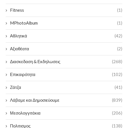
Fitness
(1)
MPhotoAlbum
(1)
Αθλητικά
(42)
Αξιοθέατα
(2)
Διασκεδαση & Εκδηλωσεις
(268)
Επικαιρότητα
(102)
Ζάτζα
(41)
Λάβαμε και Δημοσιεύουμε
(839)
Μεσολογγιτάκια
(206)
Πολιτισμος
(138)