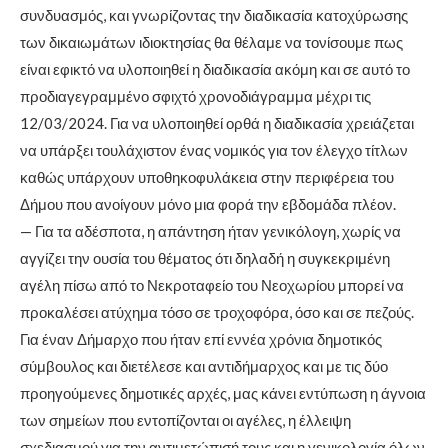
συνδυασμός, και γνωρίζοντας την διαδικασία κατοχύρωσης
των δικαιωμάτων ιδιοκτησίας θα θέλαμε να τονίσουμε πως
είναι εφικτό να υλοποιηθεί η διαδικασία ακόμη και σε αυτό το
προδιαγεγραμμένο σφιχτό χρονοδιάγραμμα μέχρι τις
12/03/2024. Για να υλοποιηθεί ορθά η διαδικασία χρειάζεται
να υπάρξει τουλάχιστον ένας νομικός για τον έλεγχο τίτλων
καθώς υπάρχουν υποθηκοφυλάκεια στην περιφέρεια του
Δήμου που ανοίγουν μόνο μια φορά την εβδομάδα πλέον.
— Για τα αδέσποτα, η απάντηση ήταν γενικόλογη, χωρίς να
αγγίζει την ουσία του θέματος ότι δηλαδή η συγκεκριμένη
αγέλη πίσω από το Νεκροταφείο του Νεοχωρίου μπορεί να
προκαλέσει ατύχημα τόσο σε τροχοφόρα, όσο και σε πεζούς.
Για έναν Δήμαρχο που ήταν επί εννέα χρόνια δημοτικός
σύμβουλος και διετέλεσε και αντιδήμαρχος και με τις δύο
προηγούμενες δημοτικές αρχές, μας κάνει εντύπωση η άγνοια
των σημείων που εντοπίζονται οι αγέλες, η έλλειψη
σχεδιασμού για την αντιμετώπισή τους και η γενικολογία όλων