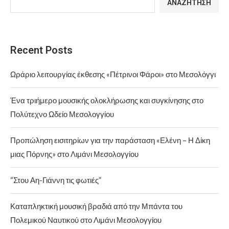
ΑΝΑΖΉΤΗΣΗ
Recent Posts
Ωράριο λειτουργίας έκθεσης «Πέτρινοι Φάροι» στο Μεσολόγγι
Ένα τριήμερο μουσικής ολοκλήρωσης και συγκίνησης στο
Πολύτεχνο Ωδείο Μεσολογγίου
Προπώληση εισιτηρίων για την παράσταση «Ελένη – Η Δίκη
μιας Πόρνης» στο Λιμάνι Μεσολογγίου
“Στου Αη-Γιάννη τις φωτιές”
Καταπληκτική μουσική βραδιά από την Μπάντα του
Πολεμικού Ναυτικού στο Λιμάνι Μεσολογγίου