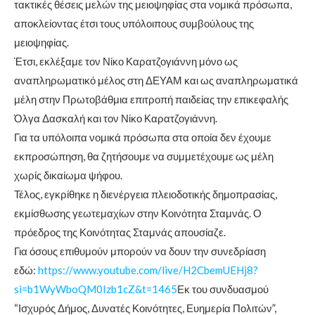
τακτικές θέσεις μελών της μειοψηφίας στα νομικά πρόσωπα,
αποκλείοντας έτσι τους υπόλοιπους συμβούλους της
μειοψηφίας.
Έτσι, εκλέξαμε τον Νίκο Καρατζογιάννη μόνο ως
αναπληρωματικό μέλος στη ΔΕΥΑΜ και ως αναπληρωματικά
μέλη στην Πρωτοβάθμια επιτροπή παιδείας την επικεφαλής
Όλγα Δασκαλή και τον Νίκο Καρατζογιάννη.
Για τα υπόλοιπα νομικά πρόσωπα στα οποία δεν έχουμε
εκπροσώπηση, θα ζητήσουμε να συμμετέχουμε ως μέλη
χωρίς δικαίωμα ψήφου.
Τέλος, εγκρίθηκε η διενέργεια πλειοδοτικής δημοπρασίας,
εκμίσθωσης γεωτεμαχίων στην Κοινότητα Σταμνάς. Ο
πρόεδρος της Κοινότητας Σταμνάς απουσίαζε.
Για όσους επιθυμούν μπορούν να δουν την συνεδρίαση
εδώ:
https://www.youtube.com/live/H2CbemUEHj8?
si=b1WyWboQM0Izb1cZ&t=1465
Εκ του συνδυασμού
“Ισχυρός Δήμος, Δυνατές Κοινότητες, Ευημερία Πολιτών”,