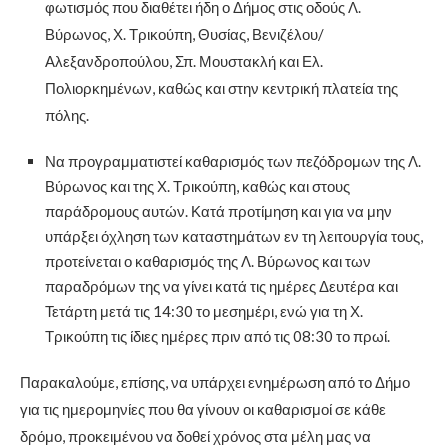
φωτισμός που διαθέτει ήδη ο Δήμος στις οδούς Λ.
Βύρωνος, Χ. Τρικούπη, Θυσίας, Βενιζέλου/
Αλεξανδροπούλου, Σπ. Μουστακλή και Ελ.
Πολιορκημένων, καθώς και στην κεντρική πλατεία της
πόλης.
Να προγραμματιστεί καθαρισμός των πεζόδρομων της Λ.
Βύρωνος και της Χ. Τρικούπη, καθώς και στους
παράδρομους αυτών. Κατά προτίμηση και για να μην
υπάρξει όχληση των καταστημάτων εν τη λειτουργία τους,
προτείνεται ο καθαρισμός της Λ. Βύρωνος και των
παραδρόμων της να γίνει κατά τις ημέρες Δευτέρα και
Τετάρτη μετά τις 14:30 το μεσημέρι, ενώ για τη Χ.
Τρικούπη τις ίδιες ημέρες πριν από τις 08:30 το πρωί.
Παρακαλούμε, επίσης, να υπάρχει ενημέρωση από το Δήμο
για τις ημερομηνίες που θα γίνουν οι καθαρισμοί σε κάθε
δρόμο, προκειμένου να δοθεί χρόνος στα μέλη μας να