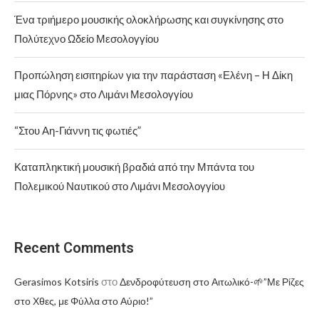
Ένα τριήμερο μουσικής ολοκλήρωσης και συγκίνησης στο
Πολύτεχνο Ωδείο Μεσολογγίου
Προπώληση εισιτηρίων για την παράσταση «Ελένη – Η Δίκη
μιας Πόρνης» στο Λιμάνι Μεσολογγίου
“Στου Αη-Γιάννη τις φωτιές”
Καταπληκτική μουσική βραδιά από την Μπάντα του
Πολεμικού Ναυτικού στο Λιμάνι Μεσολογγίου
Recent Comments
στο
Gerasimos Kotsiris
Δενδροφύτευση στο Αιτωλικό-🌱”Με Ρίζες
στο Χθες, με Φύλλα στο Αύριο!”