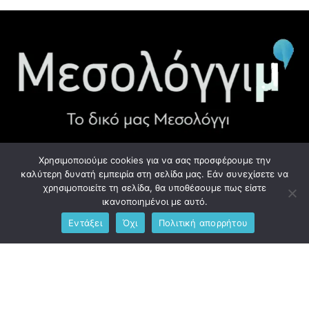
Χρησιμοποιούμε cookies για να σας προσφέρουμε την
ΧΡΉΣΙΜΑ LINK
καλύτερη δυνατή εμπειρία στη σελίδα μας. Εάν συνεχίσετε να
χρησιμοποιείτε τη σελίδα, θα υποθέσουμε πως είστε
Προσωπικά Δεδομένα - GDPR
ικανοποιημένοι με αυτό.
Εντάξει
Όχι
Πολιτική απορρήτου
Ανδρέου Λόντου 1, Μεσολόγγι 302 00
Phone: +306976734891
Email: info@messolonghim.gr