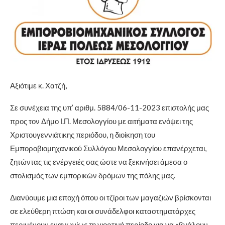
Αξιότιμε κ. Χατζή,
Σε συνέχεια της υπ’ αριθμ. 5884/06-11-2023 επιστολής μας
προς τον Δήμο Ι.Π. Μεσολογγίου με αιτήματα ενόψει της
Χριστουγεννιάτικης περιόδου, η διοίκηση του
Εμποροβιομηχανικού Συλλόγου Μεσολογγίου επανέρχεται,
ζητώντας τις ενέργειές σας ώστε να ξεκινήσει άμεσα ο
στολισμός των εμπορικών δρόμων της πόλης μας.
Διανύουμε μια εποχή όπου οι τζίροι των μαγαζιών βρίσκονται
σε ελεύθερη πτώση και οι συνάδελφοι καταστηματάρχες
περιμένουν εναγωνίως τη γιορτινή περίοδο για να «βγάλουν