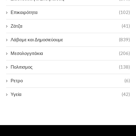
Επικαιρότητα
(102)
Ζάτζα
(41)
Λάβαμε και Δημοσιεύουμε
(839)
Μεσολογγιτάκια
(206)
Πολιτισμος
(138)
Ρετρο
(6)
Υγεία
(42)