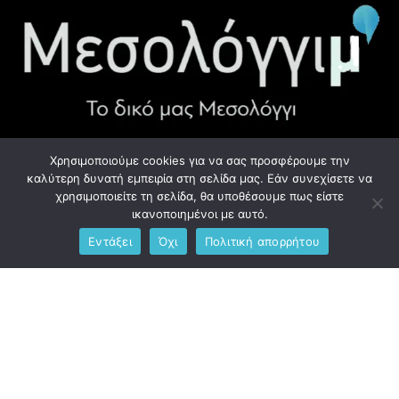
Χρησιμοποιούμε cookies για να σας προσφέρουμε την
ΧΡΉΣΙΜΑ LINK
καλύτερη δυνατή εμπειρία στη σελίδα μας. Εάν συνεχίσετε να
χρησιμοποιείτε τη σελίδα, θα υποθέσουμε πως είστε
Προσωπικά Δεδομένα - GDPR
ικανοποιημένοι με αυτό.
Εντάξει
Όχι
Πολιτική απορρήτου
Ανδρέου Λόντου 1, Μεσολόγγι 302 00
Phone: +306976734891
Email: info@messolonghim.gr
Copyright @2021 All Right Reserved – Designed and Developed
by
messolonghim.gr