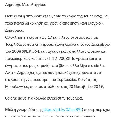
Δήμαρχο Μεσολογγίου.
Ποια είναι η σπουδαία εξέλιξη για το χώρο της Τουρλίδας; Για
ποια πάγια διεκδίκηση και χρόνια απαίτηση κάνει λόγο ο κ.
Δήμαρχος;
Ολόκληρη η έκταση των 17 και πλέον στρεμμάτων της
Τουρλίδας, αποτελεί χερσαία ζώνη λιμένα από τον Δεκέμβριο
του 2008 (ΦΕΚ 564/τ.αναγκαστικών απαλλοτριώσεων και
πολεοδομικών θεμάτων/1-12-2008)! Το γράφει και στο
έγγραφο που μας κιτρινίζει στο βίντεο αλλά λίγο πιο δίπλα.
Αν ο κ. Δήμαρχος είχε δαπανήσει ελάχιστο χρόνο στο να
διαβάσει τη γνωμοδότηση του Συμβουλίου Κοινότητας
Μεσολογγίου, που του στάλθηκε στις 20 Νοεμβρίου 2019,
θα είχε μάθει τι ακριβώς ισχύει στην Τουρλίδα.
Εδώ η γνωμοδότηση (
https://bit.ly/3ZmeR9I
) που εμπεριέχει
αναλυτικά το καθεστώς, προτάσεις, κτηματογραφική