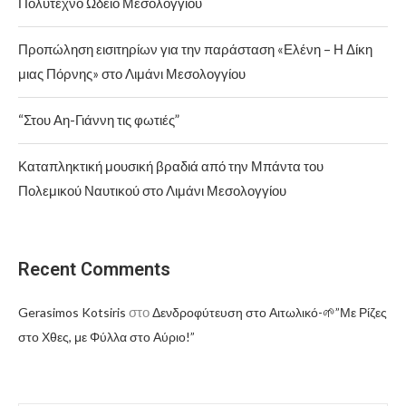
Πολύτεχνο Ωδείο Μεσολογγίου
Προπώληση εισιτηρίων για την παράσταση «Ελένη – Η Δίκη
μιας Πόρνης» στο Λιμάνι Μεσολογγίου
“Στου Αη-Γιάννη τις φωτιές”
Καταπληκτική μουσική βραδιά από την Μπάντα του
Πολεμικού Ναυτικού στο Λιμάνι Μεσολογγίου
Recent Comments
στο
Gerasimos Kotsiris
Δενδροφύτευση στο Αιτωλικό-🌱”Με Ρίζες
στο Χθες, με Φύλλα στο Αύριο!”