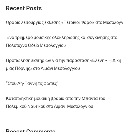
Recent Posts
Ωράριο λειτουργίας έκθεσης «Πέτρινοι Φάροι» στο Μεσολόγγι
Ένα τριήμερο μουσικής ολοκλήρωσης και συγκίνησης στο
Πολύτεχνο Ωδείο Μεσολογγίου
Προπώληση εισιτηρίων για την παράσταση «Ελένη – Η Δίκη
μιας Πόρνης» στο Λιμάνι Μεσολογγίου
“Στου Αη-Γιάννη τις φωτιές”
Καταπληκτική μουσική βραδιά από την Μπάντα του
Πολεμικού Ναυτικού στο Λιμάνι Μεσολογγίου
Recent Comments