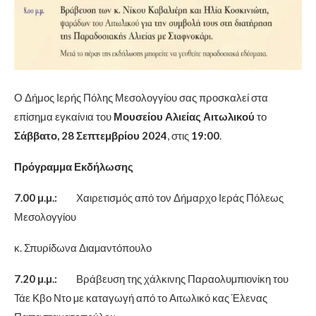
Ο Δήμος Ιερής Πόλης Μεσολογγίου σας προσκαλεί στα
επίσημα εγκαίνια του
Μουσείου Αλιείας Αιτωλικού
το
Σάββατο, 28 Σεπτεμβρίου 2024
, στις
19:00
.
Πρόγραμμα Εκδήλωσης
7.00 µ.µ.:
Χαιρετισμός από τον Δήμαρχο Ιεράς Πόλεως
Μεσολογγίου
κ. Σπυρίδωνα Διαµαντόπουλο
7.20 µ.µ.:
Βράβευση της χάλκινης Παραολυµπιονίκη του
Τάε Κβο Ντο µε καταγωγή από το Αιτωλικό κας Έλενας