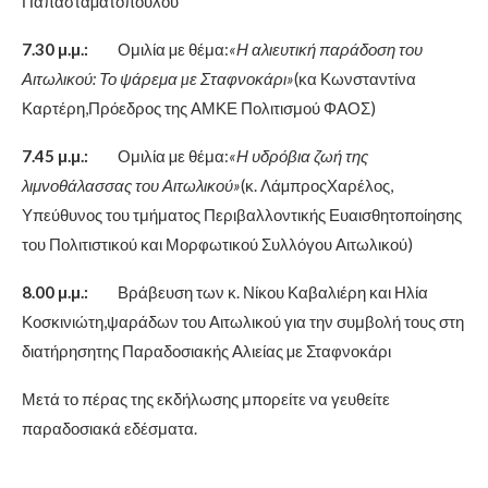
Παπασταµατοπούλου
7.30 µ.µ.:
Ομιλία µε θέμα:
«Η αλιευτική παράδοση του
Αιτωλικού: Το ψάρεμα µε Σταφνοκάρι»
(κα Κωνσταντίνα
Καρτέρη,Πρόεδρος της ΑΜΚΕ Πολιτισμού ΦΑΟΣ)
7.45 µ.µ.:
Ομιλία µε θέμα:
«Η υδρόβια ζωή της
λιμνοθάλασσας του Αιτωλικού»
(κ. ΛάµπροςΧαρέλος,
Υπεύθυνος του τμήματος Περιβαλλοντικής Ευαισθητοποίησης
του Πολιτιστικού και Μορφωτικού Συλλόγου Αιτωλικού)
8.00 µ.µ.:
Βράβευση των κ. Νίκου Καβαλιέρη και Ηλία
Κοσκινιώτη,ψαράδων του Αιτωλικού για την συμβολή τους στη
διατήρησητης Παραδοσιακής Αλιείας µε Σταφνοκάρι
Μετά το πέρας της εκδήλωσης μπορείτε να γευθείτε
παραδοσιακά εδέσματα.