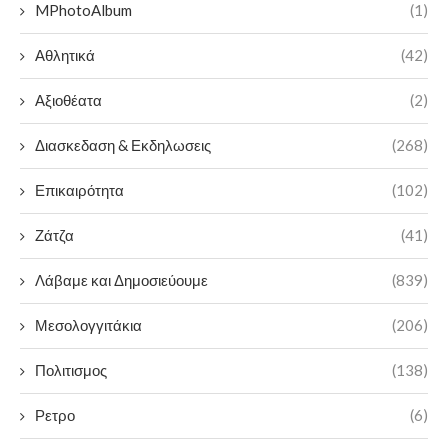
MPhotoAlbum
(1)
Αθλητικά
(42)
Αξιοθέατα
(2)
Διασκεδαση & Εκδηλωσεις
(268)
Επικαιρότητα
(102)
Ζάτζα
(41)
Λάβαμε και Δημοσιεύουμε
(839)
Μεσολογγιτάκια
(206)
Πολιτισμος
(138)
Ρετρο
(6)