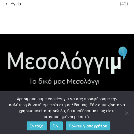
Υγεία
(42)
Χρησιμοποιούμε cookies για να σας προσφέρουμε την
ΧΡΉΣΙΜΑ LINK
καλύτερη δυνατή εμπειρία στη σελίδα μας. Εάν συνεχίσετε να
χρησιμοποιείτε τη σελίδα, θα υποθέσουμε πως είστε
Προσωπικά Δεδομένα - GDPR
ικανοποιημένοι με αυτό.
Εντάξει
Όχι
Πολιτική απορρήτου
Ανδρέου Λόντου 1, Μεσολόγγι 302 00