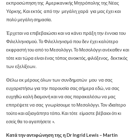
εκπροσώπηση της Αμερικανικής Μητρόπολης της Νέας
Υόρκης. Και εκτός από την μεγάλη χαρά για μας έχει και
πολύ μεγάλη σημασία.
Έρχεται να επιβεβαιώσει και να κάνει πράξη την έννοια του
Φιλελληνισμού. Το Φιλελληνισμό που δεν έχει καλύτερο
εκφραστή του από το Μεσολόγγι. Το Μεσολόγγι ανέκαθεν και
τότε και τώρα είναι ένας τόπος ανοικτός, φιλόξενος, δεκτικός
των εξελίξεων.
Θέλω εκ μέρους όλων των συνδημοτών μου να σας
ευχαριστήσω για την παρουσία σας σήμερα εδώ, να σας
ευχηθώ καλή διαμονή και να σας παρακαλέσω να μας
επιτρέψετε να σας γνωρίσουμε το Μεσολόγγι. Τον ιδιαίτερο
τούτο και αξιαγάπητο τόπο. Και τότε είμαστε βέβαιοι ότι κι
εσείς θα το αγαπήσετε ».
Κατά την αντιφώνηση της η Dr Ingrid Lewis – Martin