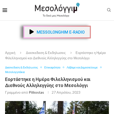
MESSOLONGHIM E-RADIO
Αρχική
Διασκεδαση & Εκδηλωσεις
Εορτάστηκε η Ημέρα
Φιλελληνισμού και Διεθνούς Αλληλεγγύης στo Μεσολόγγι
Διασκεδαση & Εκδηλωσεις
Επικαιρότητα
Λάβαμε και Δημοσιεύουμε
Μεσολογγιτάκια
Εορτάστηκε η Ημέρα Φιλελληνισμού και
Διεθνούς Αλληλεγγύης στo Μεσολόγγι
Γραμμένο από
Pitkostas
27 Απριλίου, 2023