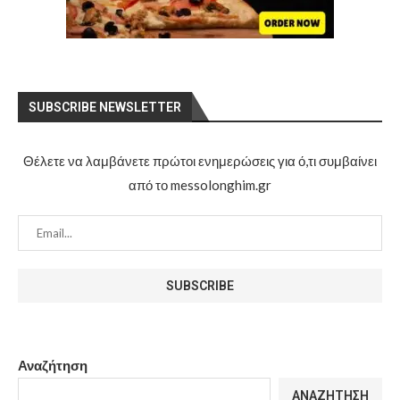
SUBSCRIBE NEWSLETTER
Θέλετε να λαμβάνετε πρώτοι ενημερώσεις για ό,τι συμβαίνει
από το messolonghim.gr
Αναζήτηση
ΑΝΑΖΉΤΗΣΗ