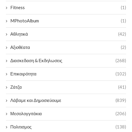
Fitness
(1)
MPhotoAlbum
(1)
Αθλητικά
(42)
Αξιοθέατα
(2)
Διασκεδαση & Εκδηλωσεις
(268)
Επικαιρότητα
(102)
Ζάτζα
(41)
Λάβαμε και Δημοσιεύουμε
(839)
Μεσολογγιτάκια
(206)
Πολιτισμος
(138)