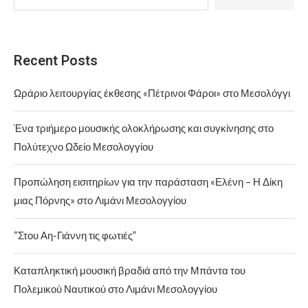
Recent Posts
Ωράριο λειτουργίας έκθεσης «Πέτρινοι Φάροι» στο Μεσολόγγι
Ένα τριήμερο μουσικής ολοκλήρωσης και συγκίνησης στο
Πολύτεχνο Ωδείο Μεσολογγίου
Προπώληση εισιτηρίων για την παράσταση «Ελένη – Η Δίκη
μιας Πόρνης» στο Λιμάνι Μεσολογγίου
“Στου Αη-Γιάννη τις φωτιές”
Καταπληκτική μουσική βραδιά από την Μπάντα του
Πολεμικού Ναυτικού στο Λιμάνι Μεσολογγίου