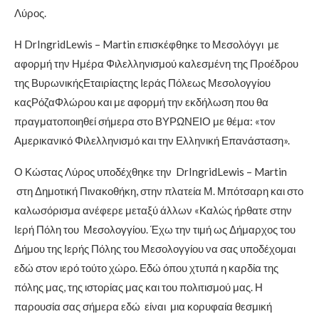
Λύρος.
Η DrIngridLewis – Martin επισκέφθηκε το Μεσολόγγι με
αφορμή την Ημέρα Φιλελληνισμού καλεσμένη της Προέδρου
της ΒυρωνικήςΕταιρίαςτης Ιεράς Πόλεως Μεσολογγίου
καςΡόζαΦλώρου και με αφορμή την εκδήλωση που θα
πραγματοποιηθεί σήμερα στο ΒΥΡΩΝΕΙΟ με θέμα: «τον
Αμερικανικό Φιλελληνισμό και την Ελληνική Επανάσταση».
Ο Κώστας Λύρος υποδέχθηκε την DrIngridLewis – Martin
στη Δημοτική Πινακοθήκη, στην
πλατεία Μ. Μπότσαρη και στο
καλωσόρισμα ανέφερε μεταξύ άλλων «Καλώς ήρθατε στην
Ιερή Πόλη του Μεσολογγίου. Έχω την τιμή ως Δήμαρχος του
Δήμου της Ιερής Πόλης του Μεσολογγίου να σας υποδέχομαι
εδώ στον ιερό τούτο χώρο. Εδώ όπου χτυπά η καρδία της
πόλης μας, της ιστορίας μας και του πολιτισμού μας. Η
παρουσία σας σήμερα εδώ είναι μια κορυφαία θεσμική