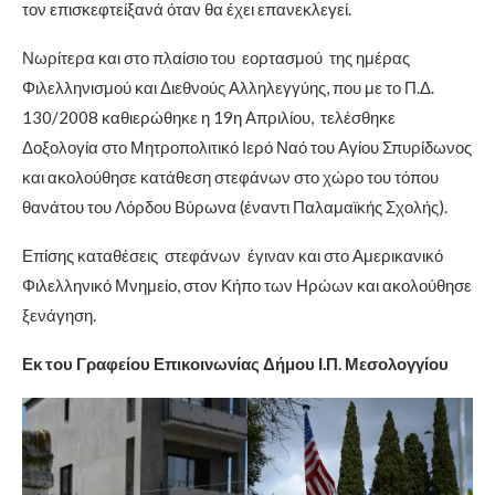
τον επισκεφτείξανά όταν θα έχει επανεκλεγεί.
Νωρίτερα και στο πλαίσιο του εορτασμού της ημέρας
Φιλελληνισμού και Διεθνούς Αλληλεγγύης, που με το Π.Δ.
130/2008 καθιερώθηκε η 19η Απριλίου, τελέσθηκε
Δοξολογία στο Μητροπολιτικό Ιερό Ναό του Αγίου Σπυρίδωνος
και ακολούθησε κατάθεση στεφάνων στο χώρο του τόπου
θανάτου του Λόρδου Βύρωνα (έναντι Παλαμαϊκής Σχολής).
Επίσης καταθέσεις στεφάνων έγιναν και στο Αμερικανικό
Φιλελληνικό Μνημείο, στον Κήπο των Ηρώων και ακολούθησε
ξενάγηση.
Εκ του Γραφείου Επικοινωνίας Δήμου Ι.Π. Μεσολογγίου