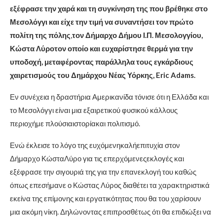
εξέφρασε την χαρά και τη συγκίνηση της που βρέθηκε στο
Μεσολόγγι και είχε την τιμή να συναντήσει τον πρώτο
πολίτη της πόλης
,
τον Δήμαρχο Δήμου Ι.Π. Μεσολογγίου,
Κώστα Λύροτον οποίο και ευχαρίστησε θερμά για την
υποδοχή, μεταφέροντας παράλληλα τους εγκάρδιους
χαιρετισμούς του Δημάρχου Νέας Υόρκης, Eric Adams.
Εν συνέχεια η δραστήρια Αμερικανίδα τόνισε ότι η Ελλάδα και
το Μεσολόγγι είναι μια εξαιρετικού φυσικού κάλλους
περιοχήμε πλούσιαιστορίακαι πολιτισμό.
Ενώ έκλεισε το λόγο της ευχόμενηκαλήεπιτυχία στον
Δήμαρχο ΚώσταΛύρο για τις επερχόμενεςεκλογές και
εξέφρασε την σιγουριά της για την επανεκλογή του καθώς
όπως επεσήμανε ο Κώστας Λύρος διαθέτει τα χαρακτηριστικά
εκείνα της επίμονης και εργατικότητας που θα του χαρίσουν
μια ακόμη νίκη. Δηλώνοντας επιπροσθέτως ότι θα επιδιώξει να