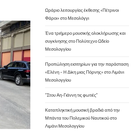
Ωράριο λειτουργίας έκθεσης «Πέτρινοι
Φάροι» στο Μεσολόγγι
Ένα τριήμερο μουσικής ολοκλήρωσης και
συγκίνησης στο Πολύτεχνο Ωδείο
Μεσολογγίου
Προπώληση εισιτηρίων για την παράσταση
«Ελένη – Η Δίκη μιας Πόρνης» στο Λιμάνι
Μεσολογγίου
“Στου Αη-Γιάννη τις φωτιές”
Καταπληκτική μουσική βραδιά από την
Μπάντα του Πολεμικού Ναυτικού στο
Λιμάνι Μεσολογγίου