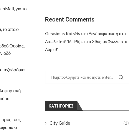
enMall, για το
Recent Comments
 το οποίο
στο
Gerasimos Kotsiris
Δενδροφύτευση στο
Αιτωλικό-🌱”Με Ρίζες στο Χθες, με Φύλλα στο
οδού Θυσίας,
Αύριο!”
ην οδό
τα πεζοδρόμια
υκλοφοριακή
γούμε
KΑΤΗΓΟΡΊΕΣ
 προς τους
City Guide
(1)
κλοφοριακή