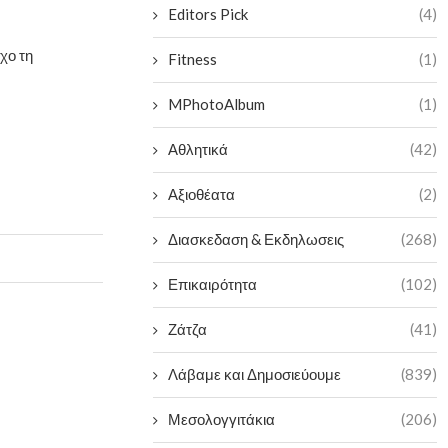
Editors Pick
(4)
χο τη
Fitness
(1)
MPhotoAlbum
(1)
Αθλητικά
(42)
Αξιοθέατα
(2)
Διασκεδαση & Εκδηλωσεις
(268)
Επικαιρότητα
(102)
Ζάτζα
(41)
Λάβαμε και Δημοσιεύουμε
(839)
Μεσολογγιτάκια
(206)