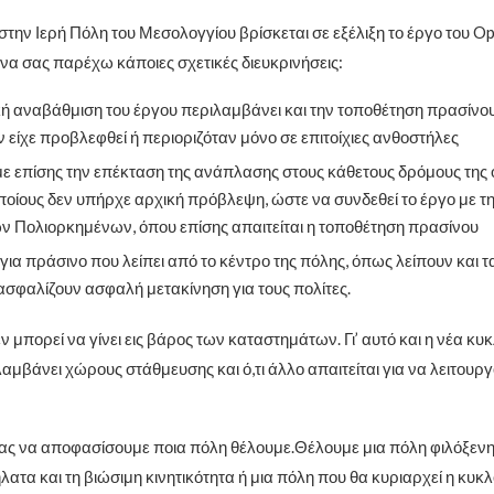
 στην Ιερή Πόλη του Μεσολογγίου βρίσκεται σε εξέλιξη το έργο του Op
 να σας παρέχω κάποιες σχετικές διευκρινήσεις:
κή αναβάθμιση του έργου περιλαμβάνει και την τοποθέτηση πρασίνου,
ν είχε προβλεφθεί ή περιοριζόταν μόνο σε επιτοίχιες ανθοστήλες
ε επίσης την επέκταση της ανάπλασης στους κάθετους δρόμους της 
οποίους δεν υπήρχε αρχική πρόβλεψη, ώστε να συνδεθεί το έργο με τ
 Πολιορκημένων, όπου επίσης απαιτείται η τοποθέτηση πρασίνου
 για πράσινο που λείπει από το κέντρο της πόλης, όπως λείπουν και 
ασφαλίζουν ασφαλή μετακίνηση για τους πολίτες.
ν μπορεί να γίνει εις βάρος των καταστημάτων. Γι’ αυτό και η νέα κ
αμβάνει χώρους στάθμευσης και ό,τι άλλο απαιτείται για να λειτουρ
 μας να αποφασίσουμε ποια πόλη θέλουμε.Θέλουμε μια πόλη φιλόξενη
λατα και τη βιώσιμη κινητικότητα ή μια πόλη που θα κυριαρχεί η κυ