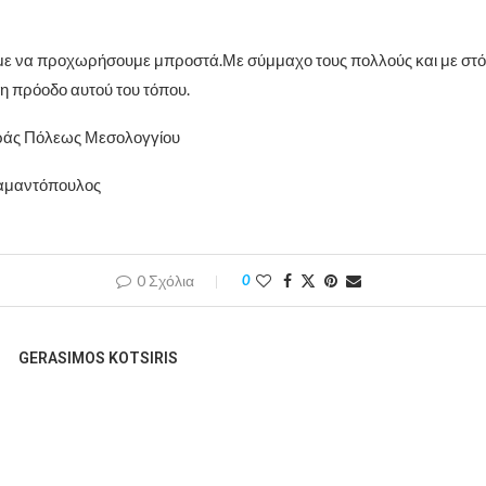
με να προχωρήσουμε μπροστά.Με σύμμαχο τους πολλούς και με στό
 πρόοδο αυτού του τόπου.
ράς Πόλεως Μεσολογγίου
ιαμαντόπουλος
0 Σχόλια
0
GERASIMOS KOTSIRIS