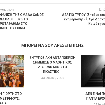
ανάρτηση
Επό
ΜΦΑΝΙΣΗ ΤΗΣ ΟΜΑΔΑ CANOE
ΔΕΛΤΙΟ ΤΥΠΟΥ: Ζητάμε επ
ΜΕΣΟΛΟΓΓΙΟΥ ΣΤΟ
ενημέρωση! – Όλγα Δασκ
ΠΡΩΤΑΘΛΗΜΑ ΣΤΟ
Κοινότητ
ΙΟ ΤΟΥ ΣΧΙΝΙΑ
MΠΟΡΕΊ ΝΑ ΣΟΥ ΑΡΈΣΕΙ ΕΠΊΣΗΣ
ΕΝΤΥΠΩΣΙΑΚΉ ΑΝΤΑΠΌΚΡΙΣΗ
ΣΗΜΕΊΩΣΕ Ο ΜΑΘΗΤΙΚΌΣ
ΔΙΑΓΩΝΙΣΜΌΣ «ΤΟ
ΕΙΚΑΣΤΙΚΌ...
30 Ιουνίου, 2025
Η ΓΙΟΡΤΉ ΣΤΟ
ΔΕΝ ΕΊΝΑΙ Π
ΜΕ ΓΡΊΦΟΥΣ,
ΠΆΝΤΑ ΈΡΧΟ
ΣΊΑ...
29 Ιουν