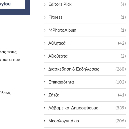
Editors Pick
(4)
Fitness
(1)
MPhotoAlbum
(1)
Αθλητικά
(42)
ρος τους
Αξιοθέατα
(2)
ιάρκεια των
Διασκεδαση & Εκδηλωσεις
(268)
Επικαιρότητα
(102)
Πόλεως
Ζάτζα
(41)
Λάβαμε και Δημοσιεύουμε
(839)
Μεσολογγιτάκια
(206)