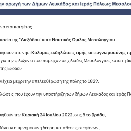
ο έτσι και φέτος
υσείο
της “
Διεξόδου
” και ο
Ναυτικός Όμιλος Μεσολογγίου
ιήσουν στο νησί
Κάλαμος
εκδηλώσεις τιμής και ευγνωμοσύνης π
, για την φιλοξενία που παρείχαν σε χιλιάδες Μεσολογγίτες κατά τη δ
 της Εξόδου
υνέχεια μέχρι την απελευθέρωση της πόλης το 1829.
ηλώσεις, που έχουν την υποστήριξη των δήμων Λευκάδος και Ιεράς 
ιηθούν την
Κυριακή 24 Ιουλίου 2022
, στις
8 το βράδυ
,
βάνουν επιμνημόσυνη δέηση, καταθέσεις στεφάνων,