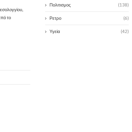
Πολιτισμος
(138)
Μεσολογγίου,
από το
Ρετρο
(6)
Υγεία
(42)