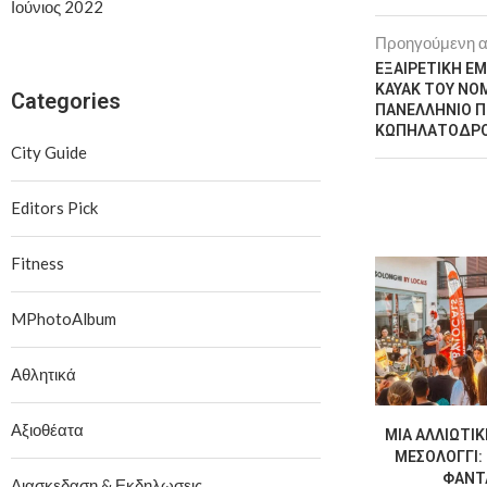
Ιούνιος 2022
Προηγούμενη 
ΕΞΑΙΡΕΤΙΚΗ Ε
KAYAK ΤΟΥ ΝΟ
Categories
ΠΑΝΕΛΛΗΝΙΟ 
ΚΩΠΗΛΑΤΟΔΡΟΜ
City Guide
Editors Pick
Fitness
MPhotoAlbum
Αθλητικά
Αξιοθέατα
ΜΙΑ ΑΛΛΙΏΤΙΚ
ΜΕΣΟΛΌΓΓΙ: 
ΦΑΝΤΑ
Διασκεδαση & Εκδηλωσεις