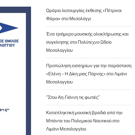
Ωράριο λειτουργίας έκθεσης «Πέτρινοι
Φάροι» στο Μεσολόγγι
Ένα τριήμερο μουσικής ολοκλήρωσης και
συγκίνησης στο Πολύτεχνο Ωδείο
Μεσολογγίου
Προπώληση εισιτηρίων για την παράσταση
«Ελένη – Η Δίκη μιας Πόρνης» στο Λιμάνι
Μεσολογγίου
“Στου Αη-Γιάννη τις φωτιές”
Καταπληκτική μουσική βραδιά από την
Μπάντα του Πολεμικού Ναυτικού στο
Λιμάνι Μεσολογγίου