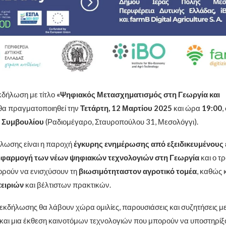
κδήλωση με τίτλο
«Ψηφιακός Μετασχηματισμός στη Γεωργία και
θα πραγματοποιηθεί την
Τετάρτη, 12 Μαρτίου 2025
και ώρα
19:00
,
 Συμβουλίου
(Ραδιομέγαρο, Σταυροπούλου 31, Μεσολόγγι).
ήλωσης είναι η παροχή
έγκυρης ενημέρωσης από εξειδικευμένους 
εφαρμογή των νέων ψηφιακών τεχνολογιών στη Γεωργία
και ο τ
ορούν να ενισχύσουν τη
βιωσιμότηταστον αγροτικό τομέα
, καθώς κ
ειριών
και βέλτιστων πρακτικών.
 εκδήλωσης θα λάβουν χώρα ομιλίες, παρουσιάσεις και συζητήσεις με 
και μια έκθεση καινοτόμων τεχνολογιών που μπορούν να υποστηρίξ