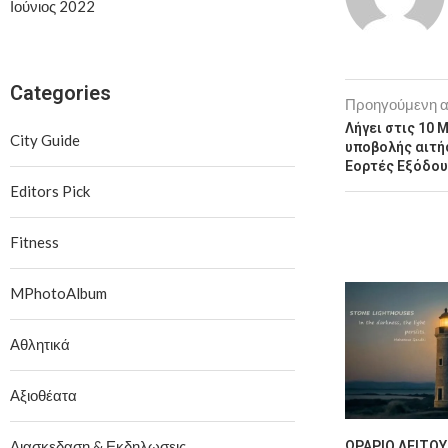
Ιούνιος 2022
Categories
Προηγούμενη 
Λήγει στις 10 
City Guide
υποβολής αιτή
Εορτές Εξόδου
Editors Pick
Fitness
MPhotoAlbum
Αθλητικά
Αξιοθέατα
Διασκεδαση & Εκδηλωσεις
ΩΡΆΡΙΟ ΛΕΙΤΟΥ