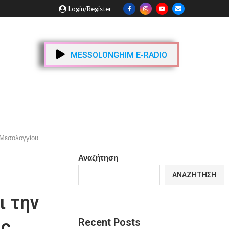
Login/Register
MESSOLONGHIM E-RADIO
 Μεσολογγίου
Αναζήτηση
ΑΝΑΖΉΤΗΣΗ
ι την
Recent Posts
ής