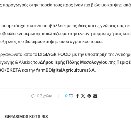
υς παραγωγούς στην πορεία τους προς έναν πιο βιώσιμο και ψηφιακά
.
συμμετάσχετε και να συμβάλλετε με τις ιδέες και τις γνώσεις σας σε
βουλία ενημέρωσης καιελπίζουμε στην ενεργή συμμετοχή σας και 
υξη ενός πιο βιώσιμου και ψηφιακού αγροτικού τομέα.
οργανώνεται από το
DIGIAGRIFOOD
, με την υποστήριξη της Αντιδη
γωγής & Αλιείας του
Δήμου Ιερής Πόλης Μεσολογγίου
, της
Περιφέ
ΒΟ/ΕΚΕΤΑ
και την
farmBDigitalAgriculturesS
.
A
.
0 Σχόλια
0
GERASIMOS KOTSIRIS