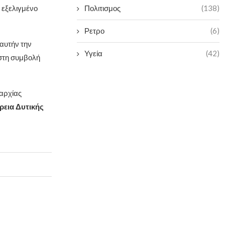
Πολιτισμος
(138)
 εξελιγμένο
Ρετρο
(6)
 αυτήν την
Υγεία
(42)
στη συμβολή
μαρχίας
ρεια Δυτικής