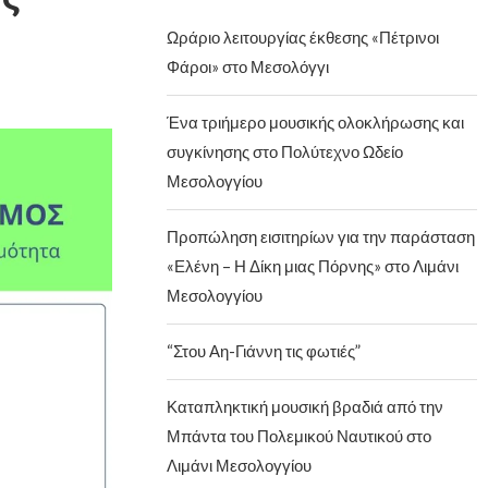
Ωράριο λειτουργίας έκθεσης «Πέτρινοι
Φάροι» στο Μεσολόγγι
Ένα τριήμερο μουσικής ολοκλήρωσης και
συγκίνησης στο Πολύτεχνο Ωδείο
Μεσολογγίου
Προπώληση εισιτηρίων για την παράσταση
«Ελένη – Η Δίκη μιας Πόρνης» στο Λιμάνι
Μεσολογγίου
“Στου Αη-Γιάννη τις φωτιές”
Καταπληκτική μουσική βραδιά από την
Μπάντα του Πολεμικού Ναυτικού στο
Λιμάνι Μεσολογγίου