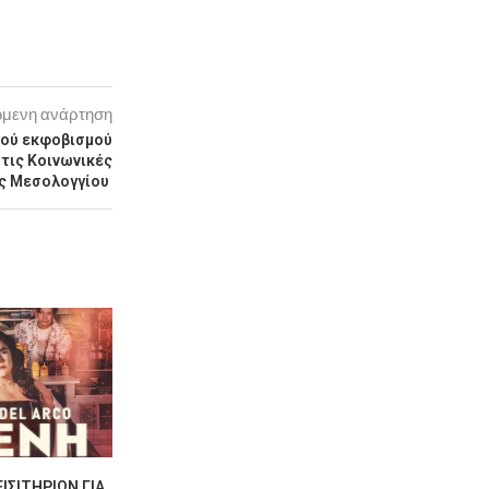
μενη ανάρτηση
κού εκφοβισμού
 τις Κοινωνικές
ης Μεσολογγίου
ΙΣΙΤΗΡΊΩΝ ΓΙΑ
“ΣΤΟΥ ΑΗ-ΓΙΆΝΝΗ ΤΙΣ
ΚΑΤΑΠΛΗΚΤ