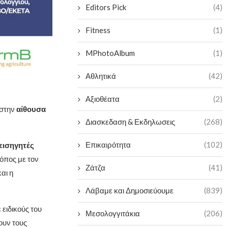
Editors Pick
(4)
Fitness
(1)
MPhotoAlbum
(1)
Αθλητικά
(42)
Αξιοθέατα
(2)
 στην
αίθουσα
Διασκεδαση & Εκδηλωσεις
(268)
Επικαιρότητα
(102)
εισηγητές
ρόπος με τον
Ζάτζα
(41)
αι η
Λάβαμε και Δημοσιεύουμε
(839)
ειδικούς του
Μεσολογγιτάκια
(206)
ουν τους