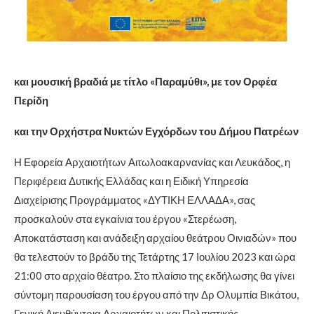
και μουσική βραδιά με τίτλο «Παραμύθι», με τον Ορφέα
Περίδη
και την Ορχήστρα Νυκτών Εγχόρδων του Δήμου Πατρέων
Η Εφορεία Αρχαιοτήτων Αιτωλοακαρνανίας και Λευκάδος, η
Περιφέρεια Δυτικής Ελλάδας και η Ειδική Υπηρεσία
Διαχείρισης Προγράμματος «ΔΥΤΙΚΗ ΕΛΛΑΔΑ», σας
προσκαλούν στα εγκαίνια του έργου «Στερέωση,
Αποκατάσταση και ανάδειξη αρχαίου θεάτρου Οινιαδών» που
θα τελεστούν το βράδυ της Τετάρτης 17 Ιουλίου 2023 και ώρα
21:00 στο αρχαίο θέατρο. Στο πλαίσιο της εκδήλωσης θα γίνει
σύντομη παρουσίαση του έργου από την Δρ Ολυμπία Βικάτου,
Γενική Διευθύντρια Αρχαιοτήτων και Πολιτιστικής