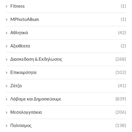
Fitness
(1)
MPhotoAlbum
(1)
Αθλητικά
(42)
Αξιοθέατα
(2)
Διασκεδαση & Εκδηλωσεις
(268)
Επικαιρότητα
(102)
Ζάτζα
(41)
Λάβαμε και Δημοσιεύουμε
(839)
Μεσολογγιτάκια
(206)
Πολιτισμος
(138)