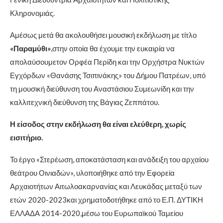
Κληρονομιάς.
Αμέσως μετά θα ακολουθήσει μουσική εκδήλωση με τίτλο
«Παραμύθι»
,στην οποία θα έχουμε την ευκαιρία να
απολαύσουμετον Ορφέα Περίδη και την Ορχήστρα Νυκτών
Εγχόρδων «Θανάσης Τσιπινάκης» του Δήμου Πατρέων, υπό
τη μουσική διεύθυνση του Αναστάσιου Συμεωνίδη και την
καλλιτεχνική διεύθυνση της Βάγιας Ζεππάτου.
Η είσοδος στην εκδήλωση θα είναι ελεύθερη, χωρίς
εισιτήριο.
Το έργο «Στερέωση, αποκατάσταση και ανάδειξη του αρχαίου
θεάτρου Οινιαδών», υλοποιήθηκε από την Εφορεία
Αρχαιοτήτων Αιτωλοακαρνανίας και Λευκάδας μεταξύ των
ετών 2020-2023και χρηματοδοτήθηκε από το Ε.Π. ΔΥΤΙΚΗ
ΕΛΛΑΔΑ 2014-2020,μέσω του Ευρωπαϊκού Ταμείου