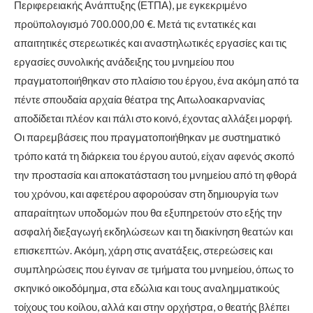
Περιφερειακής Ανάπτυξης (ΕΤΠΑ), με εγκεκριμένο
προϋπολογισμό 700.000,00 €. Μετά τις εντατικές και
απαιτητικές στερεωτικές και αναστηλωτικές εργασίες και τις
εργασίες συνολικής ανάδειξης του μνημείου που
πραγματοποιήθηκαν στο πλαίσιο του έργου, ένα ακόμη από τα
πέντε σπουδαία αρχαία θέατρα της Αιτωλοακαρνανίας
αποδίδεται πλέον και πάλι στο κοινό, έχοντας αλλάξει μορφή.
Οι παρεμβάσεις που πραγματοποιήθηκαν με συστηματικό
τρόπο κατά τη διάρκεια του έργου αυτού, είχαν αφενός σκοπό
την προστασία και αποκατάσταση του μνημείου από τη φθορά
του χρόνου, και αφετέρου αφορούσαν στη δημιουργία των
απαραίτητων υποδομών που θα εξυπηρετούν στο εξής την
ασφαλή διεξαγωγή εκδηλώσεων και τη διακίνηση θεατών και
επισκεπτών. Ακόμη, χάρη στις ανατάξεις, στερεώσεις και
συμπληρώσεις που έγιναν σε τμήματα του μνημείου, όπως το
σκηνικό οικοδόμημα, στα εδώλια και τους αναλημματικούς
τοίχους του κοίλου, αλλά και στην ορχήστρα, ο θεατής βλέπει