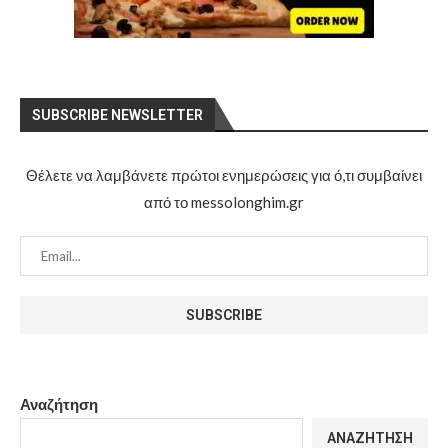
SUBSCRIBE NEWSLETTER
Θέλετε να λαμβάνετε πρώτοι ενημερώσεις για ό,τι συμβαίνει
από το messolonghim.gr
Αναζήτηση
ΑΝΑΖΉΤΗΣΗ