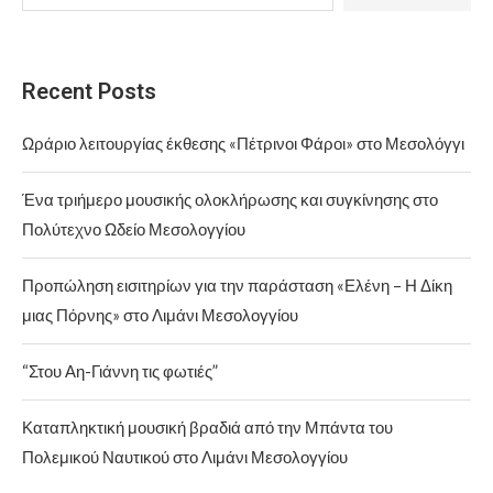
Recent Posts
Ωράριο λειτουργίας έκθεσης «Πέτρινοι Φάροι» στο Μεσολόγγι
Ένα τριήμερο μουσικής ολοκλήρωσης και συγκίνησης στο
Πολύτεχνο Ωδείο Μεσολογγίου
Προπώληση εισιτηρίων για την παράσταση «Ελένη – Η Δίκη
μιας Πόρνης» στο Λιμάνι Μεσολογγίου
“Στου Αη-Γιάννη τις φωτιές”
Καταπληκτική μουσική βραδιά από την Μπάντα του
Πολεμικού Ναυτικού στο Λιμάνι Μεσολογγίου