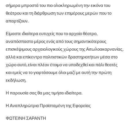
σήμερα μπροστά του πιο ολοκληρωμένη την εικόνα του
θεάτρου και τη διάρθρωση των επιμέρους μερών που το
απαρτίζουν.
Είμαστε ιδιαίτερα ευτυχείς που το αρχαίο θέατρο,
αναπόσπαστο μέρος ενός από τους σημαντικότερους
επισκέψιμους αρχαιολογικούς χώρους της Αιτωλοακαρνανίας,
αλλά και επίκεντρο πολιτιστικών δραστηριοτήτων μέσα στο
χώρο αυτό, είναι πλέον έτοιμο να υποδεχθεί και πάλι θεατές
και εμείς να το γιορτάσουμε όλοι μαζί με αυτή την πρώτη
εκδήλωση.
Η παρουσία σας θα μας τιμήσει ιδιαίτερα.
Η Αναπληρώτρια Προϊσταμένη της Εφορείας
ΦΩΤΕΙΝΗ ΣΑΡΑΝΤΗ