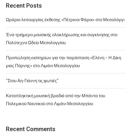
Recent Posts
Ωράριο λειτουργίας έκθεσης «Πέτρινοι Φάροι» στο Μεσολόγγι
Ένα τριήμερο μουσικής ολοκλήρωσης και συγκίνησης στο
Πολύτεχνο Ωδείο Μεσολογγίου
Προπώληση εισιτηρίων για την παράσταση «Ελένη – Η Δίκη
μιας Πόρνης» στο Λιμάνι Μεσολογγίου
“Στου Αη-Γιάννη τις φωτιές”
Καταπληκτική μουσική βραδιά από την Μπάντα του
Πολεμικού Ναυτικού στο Λιμάνι Μεσολογγίου
Recent Comments