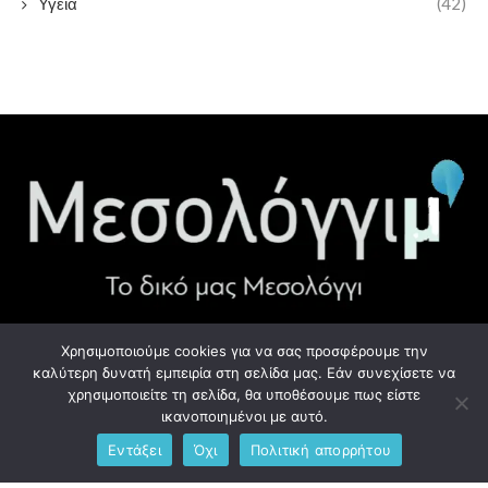
Υγεία
(42)
Χρησιμοποιούμε cookies για να σας προσφέρουμε την
ΧΡΉΣΙΜΑ LINK
καλύτερη δυνατή εμπειρία στη σελίδα μας. Εάν συνεχίσετε να
χρησιμοποιείτε τη σελίδα, θα υποθέσουμε πως είστε
Προσωπικά Δεδομένα - GDPR
ικανοποιημένοι με αυτό.
Εντάξει
Όχι
Πολιτική απορρήτου
Ανδρέου Λόντου 1, Μεσολόγγι 302 00