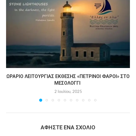
ΩΡΆΡΙΟ ΛΕΙΤΟΥΡΓΊΑΣ ΈΚΘΕΣΗΣ «ΠΈΤΡΙΝΟΙ ΦΆΡΟΙ» ΣΤΟ
ΜΕΣΟΛΌΓΓΙ
2 Ιουλίου, 2025
ΑΦΉΣΤΕ ΈΝΑ ΣΧΌΛΙΟ