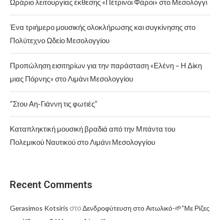
Ωράριο λειτουργίας έκθεσης «Πέτρινοι Φάροι» στο Μεσολόγγι
Ένα τριήμερο μουσικής ολοκλήρωσης και συγκίνησης στο
Πολύτεχνο Ωδείο Μεσολογγίου
Προπώληση εισιτηρίων για την παράσταση «Ελένη – Η Δίκη
μιας Πόρνης» στο Λιμάνι Μεσολογγίου
“Στου Αη-Γιάννη τις φωτιές”
Καταπληκτική μουσική βραδιά από την Μπάντα του
Πολεμικού Ναυτικού στο Λιμάνι Μεσολογγίου
Recent Comments
στο
Gerasimos Kotsiris
Δενδροφύτευση στο Αιτωλικό-🌱”Με Ρίζες