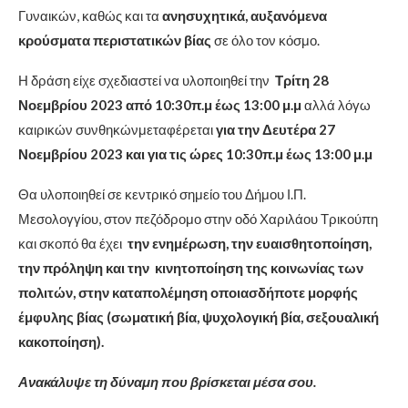
Γυναικών, καθώς και τα
ανησυχητικά, αυξανόμενα
κρούσματα περιστατικών βίας
σε όλο τον κόσμο.
Η δράση είχε σχεδιαστεί να υλοποιηθεί την
Τρίτη 28
Νοεμβρίου 2023 από 10:30π.μ έως 13:00 μ.μ
αλλά λόγω
καιρικών συνθηκώνμεταφέρεται
για την Δευτέρα 27
Νοεμβρίου 2023 και για τις ώρες 10:30π.μ έως 13:00 μ.μ
Θα υλοποιηθεί σε κεντρικό σημείο του Δήμου Ι.Π.
Μεσολογγίου, στον πεζόδρομο στην οδό Χαριλάου Τρικούπη
και σκοπό θα έχει
την ενημέρωση, την ευαισθητοποίηση,
την πρόληψη και την κινητοποίηση της κοινωνίας των
πολιτών, στην καταπολέμηση οποιασδήποτε μορφής
έμφυλης βίας (σωματική βία, ψυχολογική βία, σεξουαλική
κακοποίηση).
Ανακάλυψε τη δύναμη που βρίσκεται μέσα σου.