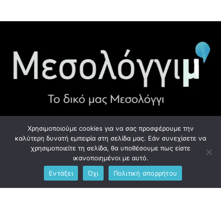
Χρησιμοποιούμε cookies για να σας προσφέρουμε την
ΧΡΉΣΙΜΑ LINK
καλύτερη δυνατή εμπειρία στη σελίδα μας. Εάν συνεχίσετε να
χρησιμοποιείτε τη σελίδα, θα υποθέσουμε πως είστε
Προσωπικά Δεδομένα - GDPR
ικανοποιημένοι με αυτό.
Εντάξει
Όχι
Πολιτική απορρήτου
Ανδρέου Λόντου 1, Μεσολόγγι 302 00
Phone: +306976734891
Email: info@messolonghim.gr