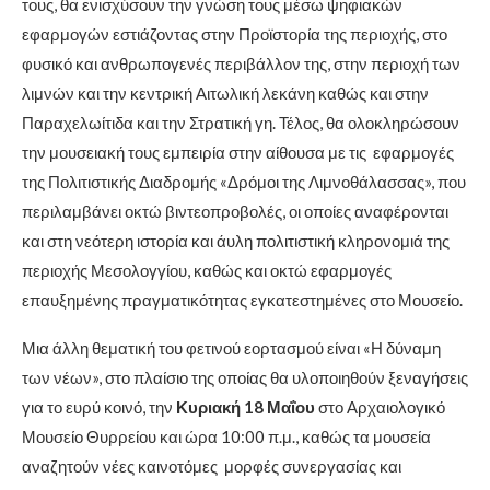
τους, θα ενισχύσουν την γνώση τους μέσω ψηφιακών
εφαρμογών εστιάζοντας στην Προϊστορία της περιοχής, στο
φυσικό και ανθρωπογενές περιβάλλον της, στην περιοχή των
λιμνών και την κεντρική Αιτωλική λεκάνη καθώς και στην
Παραχελωίτιδα και την Στρατική γη. Τέλος, θα ολοκληρώσουν
την μουσειακή τους εμπειρία στην αίθουσα με τις εφαρμογές
της Πολιτιστικής Διαδρομής «Δρόμοι της Λιμνοθάλασσας», που
περιλαμβάνει οκτώ βιντεοπροβολές, οι οποίες αναφέρονται
και στη νεότερη ιστορία και άυλη πολιτιστική κληρονομιά της
περιοχής Μεσολογγίου, καθώς και οκτώ εφαρμογές
επαυξημένης πραγματικότητας εγκατεστημένες στο Μουσείο.
Μια άλλη θεματική του φετινού εορτασμού είναι «Η δύναμη
των νέων», στο πλαίσιο της οποίας θα υλοποιηθούν ξεναγήσεις
για το ευρύ κοινό, την
Κυριακή 18 Μαΐου
στο Αρχαιολογικό
Μουσείο Θυρρείου και ώρα 10:00 π.μ., καθώς τα μουσεία
αναζητούν νέες καινοτόμες μορφές συνεργασίας και