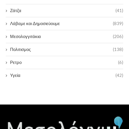
Ζάτζα
(41)
Λάβαμε και Δημοσιεύουμε
(839)
Μεσολογγιτάκια
(206)
Πολιτισμος
(138)
Ρετρο
(6)
Υγεία
(42)