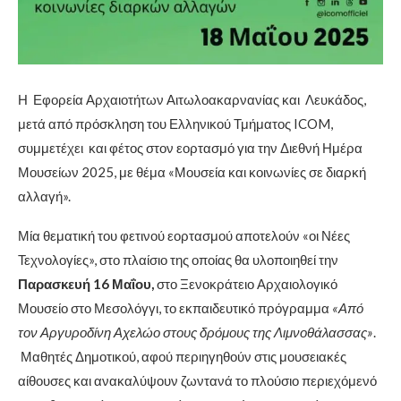
Η Εφορεία Αρχαιοτήτων Αιτωλοακαρνανίας και Λευκάδος,
μετά από πρόσκληση του Ελληνικού Τμήματος ICOM,
συμμετέχει και φέτος στον εορτασμό για την Διεθνή Ημέρα
Μουσείων 2025, με θέμα «Μουσεία και κοινωνίες σε διαρκή
αλλαγή».
Μία θεματική του φετινού εορτασμού αποτελούν «οι Νέες
Τεχνολογίες», στο πλαίσιο της οποίας θα υλοποιηθεί την
Παρασκευή 16 Μαΐου,
στο Ξενοκράτειο Αρχαιολογικό
Μουσείο στο Μεσολόγγι, το εκπαιδευτικό πρόγραμμα
«Από
τον Αργυροδίνη Αχελώο στους δρόμους της Λιμνοθάλασσας»
.
Μαθητές Δημοτικού, αφού περιηγηθούν στις μουσειακές
αίθουσες και ανακαλύψουν ζωντανά το πλούσιο περιεχόμενό