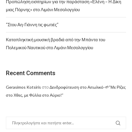
Προπώληση εισιτηρίων για την παράσταση «Ελένη – Η Δίκη
μιας Πόρνης» στο Λιμάνι Μεσολογγίου
“Στου Αη-Γιάννη τις φωτιές”
Καταπληκτική μουσική βραδιά από την Μπάντα του
Πολεμικού Ναυτικού στο Λιμάνι Μεσολογγίου
Recent Comments
στο
Gerasimos Kotsiris
Δενδροφύτευση στο Αιτωλικό-🌱”Με Ρίζες
στο Χθες, με Φύλλα στο Αύριο!”