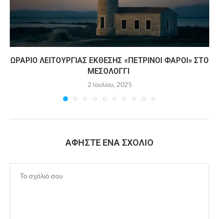
ΩΡΆΡΙΟ ΛΕΙΤΟΥΡΓΊΑΣ ΈΚΘΕΣΗΣ «ΠΈΤΡΙΝΟΙ ΦΆΡΟΙ» ΣΤΟ
ΜΕΣΟΛΌΓΓΙ
2 Ιουλίου, 2025
ΑΦΉΣΤΕ ΈΝΑ ΣΧΌΛΙΟ