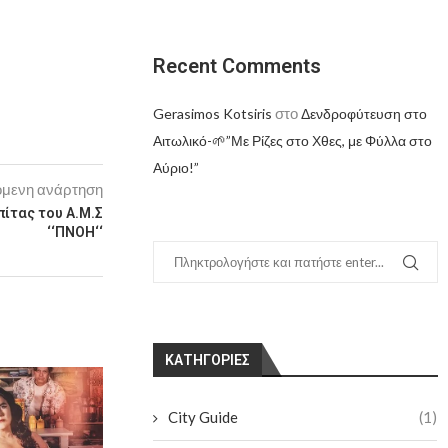
Recent Comments
στο
Gerasimos Kotsiris
Δενδροφύτευση στο
Αιτωλικό-🌱”Με Ρίζες στο Χθες, με Φύλλα στο
Αύριο!”
μενη ανάρτηση
ίτας του Α.Μ.Σ
‘‘ΠΝΟΗ‘‘
KΑΤΗΓΟΡΊΕΣ
City Guide
(1)