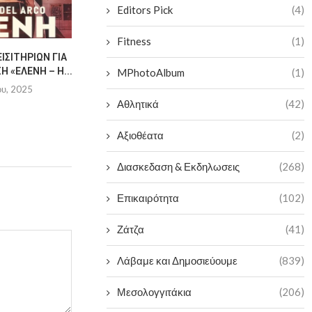
Editors Pick
(4)
Fitness
(1)
ΙΣΙΤΗΡΊΩΝ ΓΙΑ
“ΣΤΟΥ ΑΗ-ΓΙΆΝΝΗ ΤΙΣ
ΚΑΤΑΠΛΗΚΤ
 «ΕΛΈΝΗ – Η...
ΦΩΤΙΈΣ”
ΒΡΑΔΙΆ ΑΠΌ
MPhotoAlbum
(1)
ΤΟΥ ΠΟΛ
ου, 2025
2 Ιουλίου, 2025
Αθλητικά
(42)
2 Ιουλ
Αξιοθέατα
(2)
Διασκεδαση & Εκδηλωσεις
(268)
Επικαιρότητα
(102)
Ζάτζα
(41)
Λάβαμε και Δημοσιεύουμε
(839)
Μεσολογγιτάκια
(206)