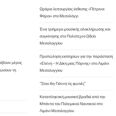
Ωράριο λειτουργίας έκθεσης «Πέτρινοι
Φάροι» στο Μεσολόγγι
Ένα τριήμερο μουσικής ολοκλήρωσης και
συγκίνησης στο Πολύτεχνο Ωδείο
Μεσολογγίου
Προπώληση εισιτηρίων για την παράσταση
λάβουν μέρος
«Ελένη – Η Δίκη μιας Πόρνης» στο Λιμάνι
ώσουν τη
Μεσολογγίου
“Στου Αη-Γιάννη τις φωτιές”
Καταπληκτική μουσική βραδιά από την
Μπάντα του Πολεμικού Ναυτικού στο
Λιμάνι Μεσολογγίου