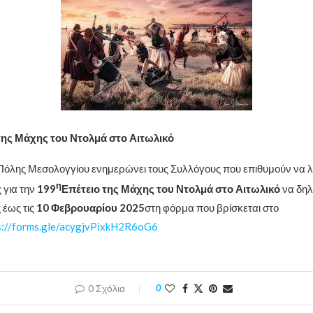
της Μάχης του Ντολμά στο Αιτωλικό
Πόλης Μεσολογγίου ενημερώνει τους Συλλόγους που επιθυμούν να 
η
 για την
199
Επέτειο της Μάχης του Ντολμά στο Αιτωλικό
να δηλ
 έως τις
10 Φεβρουαρίου 2025
στη φόρμα που βρίσκεται στο
s://forms.gle/acygjvPixkH2R6oG6
0 Σχόλια
0