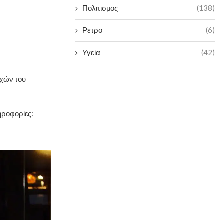
Πολιτισμος
(138)
Ρετρο
(6)
Υγεία
(42)
χών του
ηροφορίες: