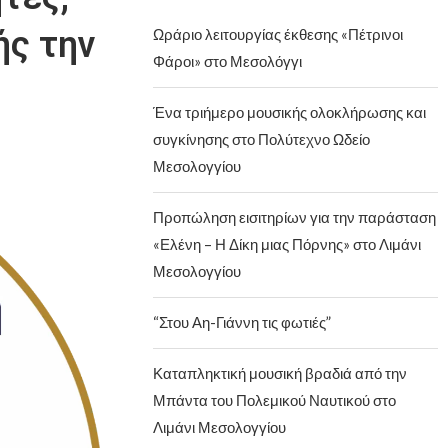
ής την
Ωράριο λειτουργίας έκθεσης «Πέτρινοι
Φάροι» στο Μεσολόγγι
Ένα τριήμερο μουσικής ολοκλήρωσης και
συγκίνησης στο Πολύτεχνο Ωδείο
Μεσολογγίου
Προπώληση εισιτηρίων για την παράσταση
«Ελένη – Η Δίκη μιας Πόρνης» στο Λιμάνι
Μεσολογγίου
“Στου Αη-Γιάννη τις φωτιές”
Καταπληκτική μουσική βραδιά από την
Μπάντα του Πολεμικού Ναυτικού στο
Λιμάνι Μεσολογγίου