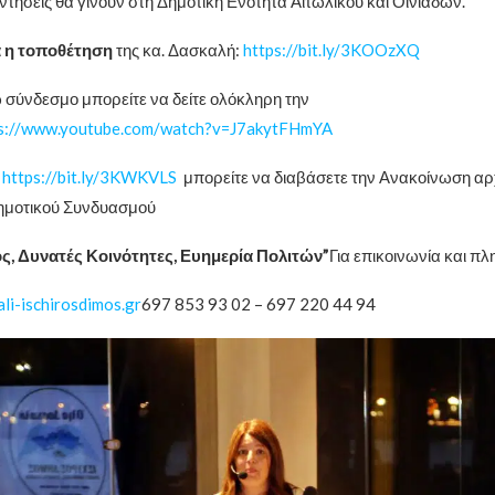
τήσεις θα γίνουν στη Δημοτική Ενότητα Αιτωλικού και Οινιαδών.
ά η τοποθέτηση
της κα. Δασκαλή:
https://bit.ly/3KOOzXQ
σύνδεσμο μπορείτε να δείτε ολόκληρη την
s://www.youtube.com/watch?v=J7akytFHmYA
:
https://bit.ly/3KWKVLS
μπορείτε να διαβάσετε την Ανακοίνωση αρ
ημοτικού Συνδυασμού
ς, Δυνατές Κοινότητες, Ευημερία Πολιτών”
Για επικοινωνία και πλ
li-ischirosdimos.gr
697 853 93 02 – 697 220 44 94