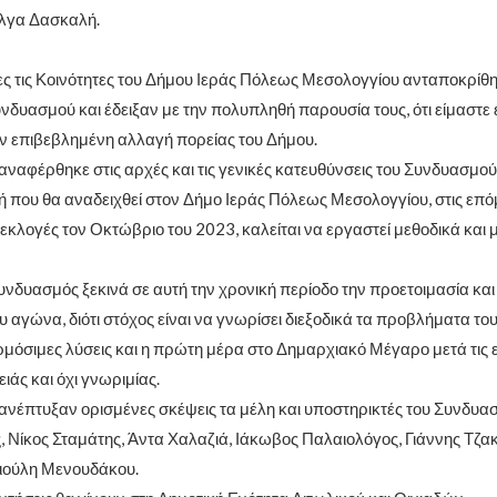
Όλγα Δασκαλή.
ες τις Κοινότητες του Δήμου Ιεράς Πόλεως Μεσολογγίου ανταποκρίθ
νδυασμού και έδειξαν με την πολυπληθή παρουσία τους, ότι είμαστε 
την επιβεβλημένη αλλαγή πορείας του Δήμου.
ναφέρθηκε στις αρχές και τις γενικές κατευθύνσεις του Συνδυασμού.
ή που θα αναδειχθεί στον Δήμο Ιεράς Πόλεως Μεσολογγίου, στις επό
 εκλογές τον Οκτώβριο του 2023, καλείται να εργαστεί μεθοδικά και
Συνδυασμός ξεκινά σε αυτή την χρονική περίοδο την προετοιμασία κα
 αγώνα, διότι στόχος είναι να γνωρίσει διεξοδικά τα προβλήματα του
ρμόσιμες λύσεις και η πρώτη μέρα στο Δημαρχιακό Μέγαρο μετά τις 
ειάς και όχι γνωριμίας.
ανέπτυξαν ορισμένες σκέψεις τα μέλη και υποστηρικτές του Συνδυα
Νίκος Σταμάτης, Άντα Χαλαζιά, Ιάκωβος Παλαιολόγος, Γιάννης Τζα
 Γιούλη Μενουδάκου.