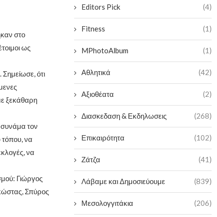
Editors Pick
(4)
Fitness
(1)
ηκαν στο
έτοιμοι ως
MPhotoAlbum
(1)
Αθλητικά
(42)
 Σημείωσε, ότι
μενες
Αξιοθέατα
(2)
 με ξεκάθαρη
Διασκεδαση & Εκδηλωσεις
(268)
ι συνάμα τον
Επικαιρότητα
(102)
 τόπου, να
εκλογές, να
Ζάτζα
(41)
σμού: Γιώργος
Λάβαμε και Δημοσιεύουμε
(839)
κώστας, Σπύρος
Μεσολογγιτάκια
(206)