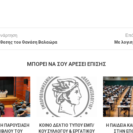
ανάρτηση
Επό
έκθεσης του Θανάση Βαλαώρα
Με λογισμ
MΠΟΡΕΊ ΝΑ ΣΟΥ ΑΡΈΣΕΙ ΕΠΊΣΗΣ
Η ΠΑΡΟΥΣΊΑΣΗ
ΚΟΙΝΌ ΔΕΛΤΊΟ ΤΎΠΟΥ ΕΜΠ/
Η ΠΑΙΔΕΊΑ ΚΑ
ΙΒΛΊΟΥ ΤΟΥ
ΚΟΎ ΣΥΛΛΌΓΟΥ & ΕΡΓΑΤΙΚΟΎ
ΣΤΗΝ ΕΠΟ