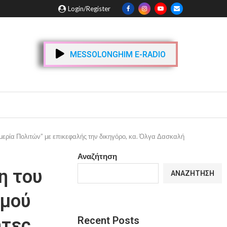
Login/Register
MESSOLONGHIM E-RADIO
ερία Πολιτών” με επικεφαλής την δικηγόρο, κα. Όλγα Δασκαλή
Αναζήτηση
η του
ΑΝΑΖΉΤΗΣΗ
σμού
Recent Posts
τες,