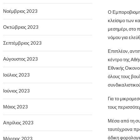
Νοέμβριος 2023
Ο Εμποροβιομη
κλείσιμο των κ
Οκτώβριος 2023
μεσημέρι, στο 
νόμου για ελεύ
Σεπτέμβριος 2023
Επιπλέον, αντι
Αύγουστος 2023
κέντρο της Αθή
Εθνικής Οικονο
Ιούλιος 2023
όλους τους βου
συνδικαλιστικο
Ιούνιος 2023
Για το μικρομε
Μάιος 2023
τους περισσότερ
Μέσα από τη συ
Απρίλιος 2023
ταυτόχρονα προ
άδικη φορολογι
Μάρτιος 2023