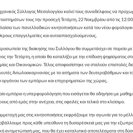
χανικός Σύλλογος Μεσολογγίου καλεί τους συναδέλφους να προχω
αταστημάτων τους την προσεχή Τετάρτη, 22 Νοεμβρίου από τις 12:00 
πλαίσιο των πανελλαδικών κινητοποιήσεων κατά του νέου φορολογικ
θερους επαγγελματίες και αυτοαπασχολούμενους.
προσωπεία της διοίκησης του Συλλόγου θα συμμετάσχει σε πορεία με
νας την Τετάρτη, η οποία θα καταλήξει με την επίδοση ψηφίσματος σ
μίας και Οικονομικών. Τέλος αποφασίστηκε να σταλούν επιστολές δι
λευτές Αιτωλοακαρνανίας με τα αιτήματα των δευτεροβάθμιων και το
ύ οργάνου των εμπόρων και επιχειρηματιών της χώρας.
σαίο εμπόριο η υπερφορολόγηση που εισάγεται θα οδηγήσει με μαθημ
ους από εμάς στην ανέχεια, στις οφειλές και τελικά στο κλείσιμο.
μμετοχή μας στις κινητοποιήσεις εκφράζουμε την αγωνία για το μέλλ
βάλλουμε προς κάθε υπεύθυνο τη δυσαρέσκειά μας για την εξωπρα
κή αντιμετώπισή μας, που θα έχει καταλυτικά αποτελέσματα στη δύσ