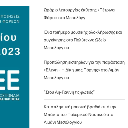
Ωράριο λειτουργίας έκθεσης «Πέτρινοι
Φάροι» στο Μεσολόγγι
Ένα τριήμερο μουσικής ολοκλήρωσης και
συγκίνησης στο Πολύτεχνο Ωδείο
Μεσολογγίου
Προπώληση εισιτηρίων για την παράσταση
«Ελένη – Η Δίκη μιας Πόρνης» στο Λιμάνι
Μεσολογγίου
“Στου Αη-Γιάννη τις φωτιές”
Καταπληκτική μουσική βραδιά από την
Μπάντα του Πολεμικού Ναυτικού στο
Λιμάνι Μεσολογγίου