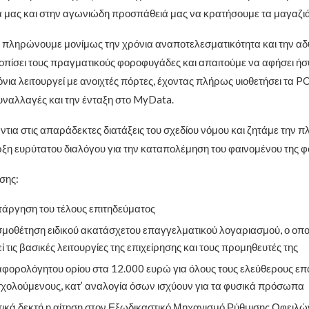
 μας και στην αγωνιώδη προσπάθειά μας να κρατήσουμε τα μαγαζιά
πληρώνουμε μονίμως την χρόνια αναποτελεσματικότητα και την αδ
οπίσει τους πραγματικούς φοροφυγάδες και απαιτούμε να αφήσει ήσ
νια λειτουργεί με ανοιχτές πόρτες, έχοντας πλήρως υιοθετήσει τα POS
υναλλαγές και την ένταξη στο MyData.
ντια στις απαράδεκτες διατάξεις του σχεδίου νόμου και ζητάμε την
αρξη ευρύτατου διαλόγου για την καταπολέμηση του φαινομένου της 
σης:
άργηση του τέλους επιτηδεύματος
μοθέτηση ειδικού ακατάσχετου επαγγελματικού λογαριασμού, ο οπο
 τις βασικές λειτουργίες της επιχείρησης και τους προμηθευτές της
φορολόγητου ορίου στα 12.000 ευρώ για όλους τους ελεύθερους επ
ολούμενους, κατ’ αναλογία όσων ισχύουν για τα φυσικά πρόσωπα
κά δεκτή η αίτηση στον Εξωδικαστικό Μηχανισμό Ρύθμισης Οφειλών