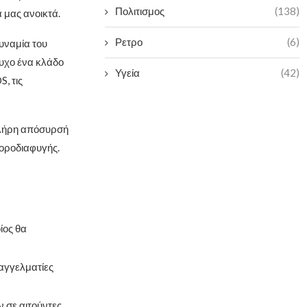
Πολιτισμος
(138)
 μας ανοικτά.
Ρετρο
(6)
υναμία του
υχο ένα κλάδο
Υγεία
(42)
, τις
 πλήρη απόσυρσή
φοροδιαφυγής.
ίος θα
αγγελματίες
 σε αιτούντες