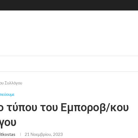
κου Συλλόγου
σιεύουμε
ο τύπου του Εμποροβ/κου
γου
itkostas
21 Νοεμβρίου, 2023