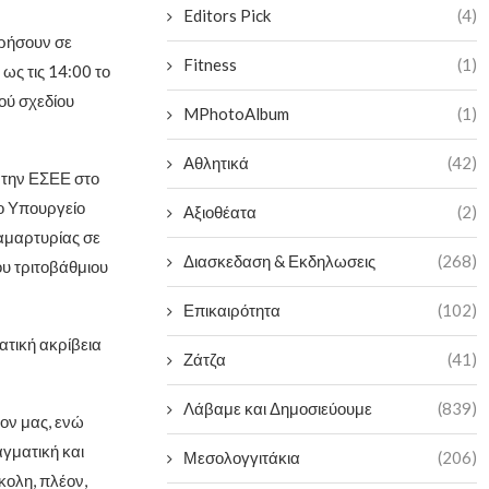
Editors Pick
(4)
ρήσουν σε
Fitness
(1)
ως τις 14:00 το
ού σχεδίου
MPhotoAlbum
(1)
Αθλητικά
(42)
 την ΕΣΕΕ στο
το Υπουργείο
Αξιοθέατα
(2)
αμαρτυρίας σε
Διασκεδαση & Εκδηλωσεις
(268)
υ τριτοβάθμιου
Επικαιρότητα
(102)
ατική ακρίβεια
Ζάτζα
(41)
Λάβαμε και Δημοσιεύουμε
(839)
ον μας, ενώ
γματική και
Μεσολογγιτάκια
(206)
κολη, πλέον,