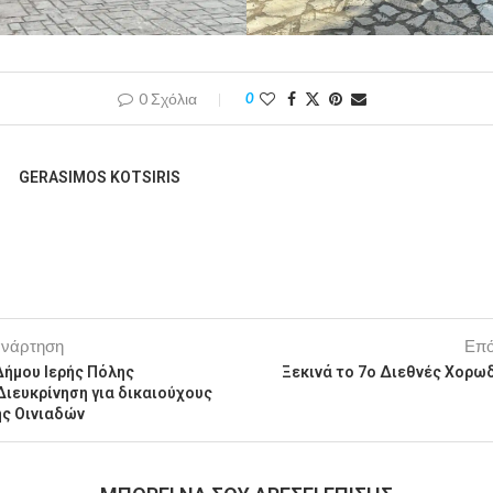
0 Σχόλια
0
GERASIMOS KOTSIRIS
ανάρτηση
Επό
Δήμου Ιερής Πόλης
Ξεκινά το 7ο Διεθνές Χορω
Διευκρίνηση για δικαιούχους
ς Οινιαδών