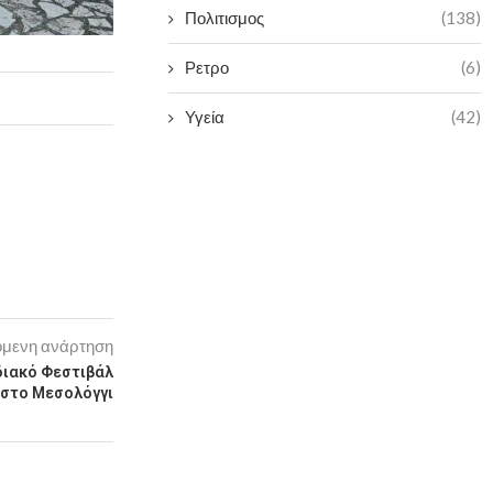
Πολιτισμος
(138)
Ρετρο
(6)
Υγεία
(42)
μενη ανάρτηση
διακό Φεστιβάλ
στο Μεσολόγγι