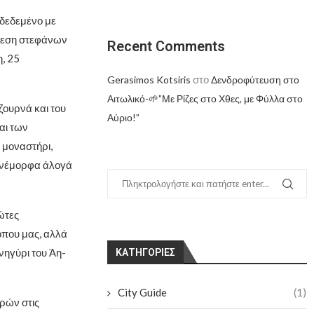
δεδεμένο με
άθεση στεφάνων
Recent Comments
η, 25
στο
Gerasimos Kotsiris
Δενδροφύτευση στο
Αιτωλικό-🌱”Με Ρίζες στο Χθες, με Φύλλα στο
ζουρνά και του
Αύριο!”
αι των
 μοναστήρι,
πανέμορφα άλογά
ώτες
όπου μας, αλλά
ηγύρι του Άη-
KΑΤΗΓΟΡΊΕΣ
City Guide
(1)
ρών στις