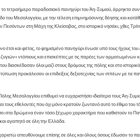
το τετραήμερο παραδοσιακό πανηγύρι του Άη-Συμιού, άρρηκτα συν
δο του Μεσολογγίου, με την τέλεση επιμνημόσυνης δέησης και κατ
ν Πεσόντων στη Μάχη της Κλείσοβας, στο ιστορικό νησάκι, χθες Τρίτ
ο έτσι και φέτος, το φημισμένο πανηγύρι ένωσε υπό τους ήχους του 
«ζυγιών» ντόπιους και επισκέπτες με τις παρέες των αρματωμένων κ
ου διασκέδασαν όλοι μαζί στους δρόμους της πόλης και στο ιστορικό
εντύπωση προκάλεσαν οι επιδείξεις δεξιοτεχνίας των ιππέων με τα 
Πόλης Μεσολογγίου επιθυμεί να ευχαριστήσει ιδιαίτερα τους Άη-Συμι
ι τους εθελοντές που όχι μόνο κρατούν ζωντανό αυτό το έθιμο του τ
ι στα δρώμενα έναν τόσο ξέχωρο χαρακτήρα που καθιστούν το Παν
και αγαπητό σε όλη την Ελλάδα.
αριστώ απευθύνουμε επίσης σε όλες και όλους όσους έδωσαν το πα