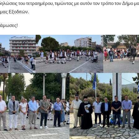
δηλώσεις του τετραημέρου, τιμώντας με αυτόν τον τρόπο τον Δήμο μα
μας Εξοδιτών.
τάμωσες!