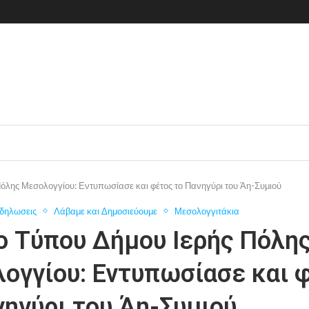
Πόλης Μεσολογγίου: Εντυπωσίασε και φέτος το Πανηγύρι του Άη-Συμιού
δηλωσεις
Λάβαμε και Δημοσιεύουμε
Μεσολογγιτάκια
ο Τύπου Δήμου Ιερής Πόλη
ογγίου: Εντυπωσίασε και 
νηγύρι του Άη-Συμιού