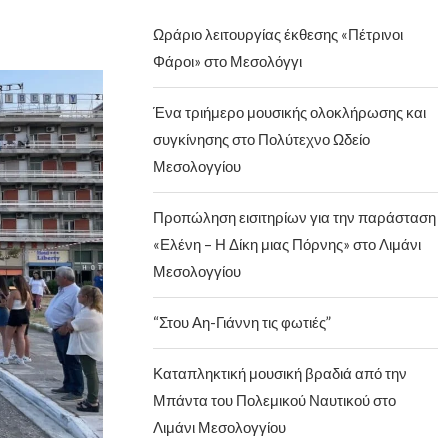
Ωράριο λειτουργίας έκθεσης «Πέτρινοι
Φάροι» στο Μεσολόγγι
Ένα τριήμερο μουσικής ολοκλήρωσης και
συγκίνησης στο Πολύτεχνο Ωδείο
Μεσολογγίου
Προπώληση εισιτηρίων για την παράσταση
«Ελένη – Η Δίκη μιας Πόρνης» στο Λιμάνι
Μεσολογγίου
“Στου Αη-Γιάννη τις φωτιές”
Καταπληκτική μουσική βραδιά από την
Μπάντα του Πολεμικού Ναυτικού στο
Λιμάνι Μεσολογγίου