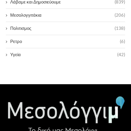
Λάβαμε και Δημοσιεύουμε
(839)
Μεσολογγιτάκια
(206)
Πολιτισμος
(138)
Ρετρο
(6)
Υγεία
(42)