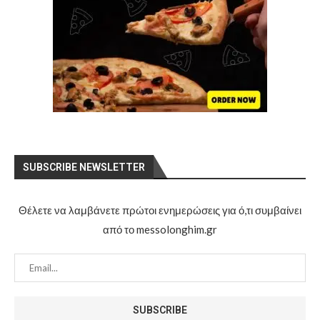
SUBSCRIBE NEWSLETTER
Θέλετε να λαμβάνετε πρώτοι ενημερώσεις για ό,τι συμβαίνει
από το messolonghim.gr