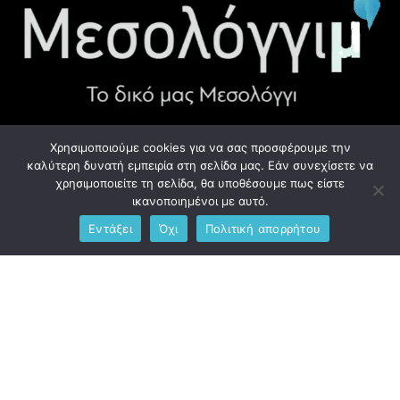
Χρησιμοποιούμε cookies για να σας προσφέρουμε την
ΧΡΉΣΙΜΑ LINK
καλύτερη δυνατή εμπειρία στη σελίδα μας. Εάν συνεχίσετε να
χρησιμοποιείτε τη σελίδα, θα υποθέσουμε πως είστε
Προσωπικά Δεδομένα - GDPR
ικανοποιημένοι με αυτό.
Εντάξει
Όχι
Πολιτική απορρήτου
Ανδρέου Λόντου 1, Μεσολόγγι 302 00
Phone: +306976734891
Email: info@messolonghim.gr
Copyright @2021 All Right Reserved – Designed and Developed
by
messolonghim.gr