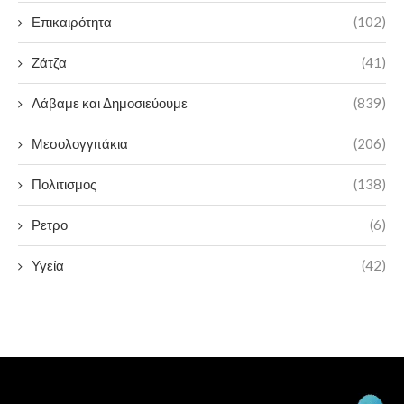
Επικαιρότητα
(102)
Ζάτζα
(41)
Λάβαμε και Δημοσιεύουμε
(839)
Μεσολογγιτάκια
(206)
Πολιτισμος
(138)
Ρετρο
(6)
Υγεία
(42)