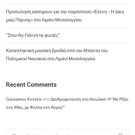
Προπώληση εισιτηρίων για την παράσταση «Ελένη – Η Δίκη
μιας Πόρνης» στο Λιμάνι Μεσολογγίου
“Στου Αη-Γιάννη τις φωτιές”
Καταπληκτική μουσική βραδιά από την Μπάντα του
Πολεμικού Ναυτικού στο Λιμάνι Μεσολογγίου
Recent Comments
στο
Gerasimos Kotsiris
Δενδροφύτευση στο Αιτωλικό-🌱”Με Ρίζες
στο Χθες, με Φύλλα στο Αύριο!”