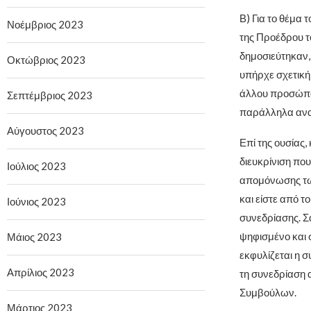
Β) Για το θέμα
Νοέμβριος 2023
της Προέδρου τ
δημοσιεύτηκαν,
Οκτώβριος 2023
υπήρχε σχετική
άλλου προσώπο
Σεπτέμβριος 2023
παράλληλα ανα
Αύγουστος 2023
Επί της ουσίας
διευκρίνιση πο
Ιούλιος 2023
απομόνωσης των
και είστε από τ
Ιούνιος 2023
συνεδρίασης. Σ
ψηφισμένο και 
Μάιος 2023
εκφυλίζεται η σ
Απρίλιος 2023
τη συνεδρίαση 
Συμβούλων.
Μάρτιος 2023