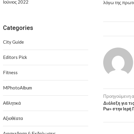
Ιούνιος 2022
λόγω της πρωτ
Categories
City Guide
Editors Pick
Fitness
MPhotoAlbum
Προηγούμενη 
Αθλητικά
Διάλεξη για τι
Ρω» στην Ιερή
Αξιοθέατα
Διασκεδαση & Εκδηλωσεις