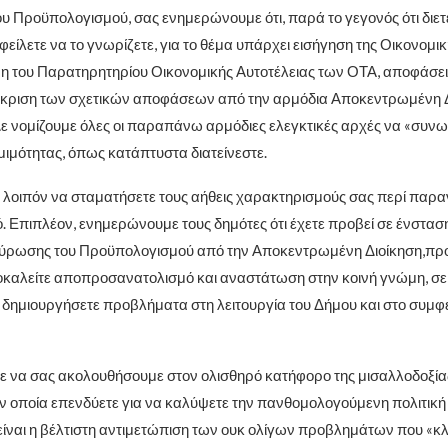
του Προϋπολογισμού, σας ενημερώνουμε ότι, παρά το γεγονός ότι διε
είλετε να το γνωρίζετε, για το θέμα υπάρχει εισήγηση της Οικονομι
 του Παρατηρητηρίου Οικονομικής Αυτοτέλειας των ΟΤΑ, αποφάσε
γκριση των σχετικών αποφάσεων από την αρμόδια Αποκεντρωμένη Δ
Δε νομίζουμε όλες οι παραπάνω αρμόδιες ελεγκτικές αρχές να «συν
μιμότητας, όπως κατάπτυστα διατείνεστε.
 λοιπόν να σταματήσετε τους αήθεις χαρακτηρισμούς σας περί παρ
 Επιπλέον, ενημερώνουμε τους δημότες ότι έχετε προβεί σε ένσταση
ύρωσης του Προϋπολογισμού από την Αποκεντρωμένη Διοίκηση,πρ
οκαλείτε αποπροσανατολισμό και αναστάτωση στην κοινή γνώμη, σε
δημιουργήσετε προβλήματα στη λειτουργία του Δήμου και στο συμφ
 να σας ακολουθήσουμε στον ολισθηρό κατήφορο της μισαλλοδοξίας
ην οποία επενδύετε για να καλύψετε την πανθομολογούμενη πολιτική 
είναι η βέλτιστη αντιμετώπιση των ουκ ολίγων προβλημάτων που «