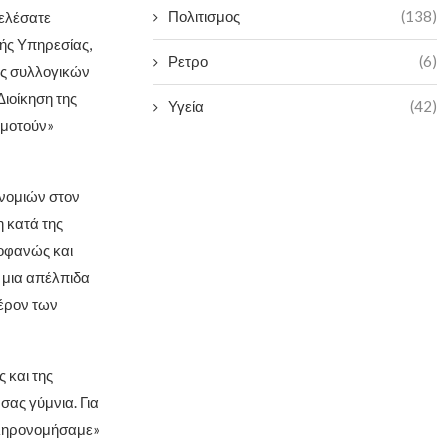
Πολιτισμος
(138)
τελέσατε
κής Υπηρεσίας,
Ρετρο
(6)
ις συλλογικών
ιοίκηση της
Υγεία
(42)
ωμοτούν»
ανομιών στον
 κατά της
οφανώς και
 μια απέλπιδα
έρον των
 και της
σας γύμνια. Για
κληρονομήσαμε»