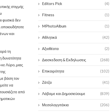
Editors Pick
(4)
ωπικής στιγμής
υ
Fitness
(1)
ι φυσικά δεν
MPhotoAlbum
(1)
ή οποιουδήποτε
ένων και
Αθλητικά
(42)
Αξιοθέατα
(2)
φορά τη
η δυνατότητα
Διασκεδαση & Εκδηλωσεις
(268)
κε Λύρο, μιας
Επικαιρότητα
(102)
 της
 με βάση τον
Ζάτζα
(41)
μείτε να
απουσιάζετε από
Λάβαμε και Δημοσιεύουμε
(839)
Δημοτικών
Μεσολογγιτάκια
(206)