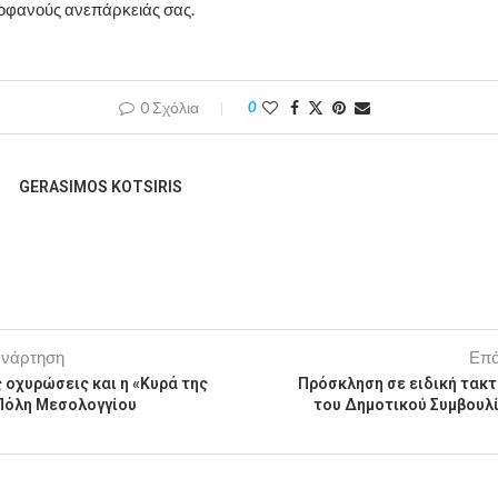
οφανούς ανεπάρκειάς σας.
0 Σχόλια
0
GERASIMOS KOTSIRIS
ανάρτηση
Επό
ς οχυρώσεις και η «Κυρά της
Πρόσκληση σε ειδική τακτ
 Πόλη Μεσολογγίου
του Δημοτικού Συμβουλί