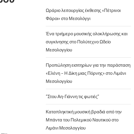
Ωράριο λειτουργίας έκθεσης «Πέτρινοι
Φάροι» στο Μεσολόγγι
Ένα τριήμερο μουσικής ολοκλήρωσης και
συγκίνησης στο Πολύτεχνο Ωδείο
Μεσολογγίου
Προπώληση εισιτηρίων για την παράσταση
«Ελένη – Η Δίκη μιας Πόρνης» στο Λιμάνι
Μεσολογγίου
“Στου Αη-Γιάννη τις φωτιές”
Καταπληκτική μουσική βραδιά από την
Μπάντα του Πολεμικού Ναυτικού στο
Λιμάνι Μεσολογγίου