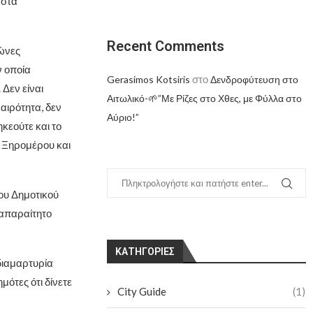
ώστα
Recent Comments
γώνες
ν οποία
στο
Gerasimos Kotsiris
Δενδροφύτευση στο
Δεν είναι
Αιτωλικό-🌱”Με Ρίζες στο Χθες, με Φύλλα στο
καιρότητα, δεν
Αύριο!”
κεούτε και το
ι Ξηρομέρου και
του Δημοτικού
 απαραίτητο
KΑΤΗΓΟΡΊΕΣ
διαμαρτυρία
μότες ότι δίνετε
City Guide
(1)