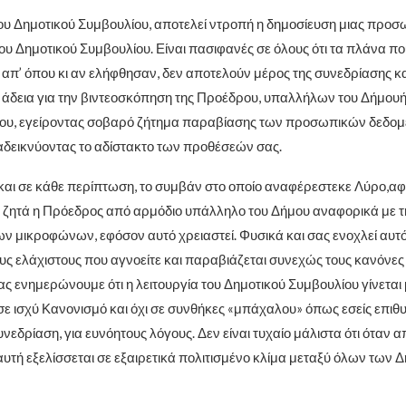
 του Δημοτικού Συμβουλίου, αποτελεί ντροπή η δημοσίευση μιας προσ
ου Δημοτικού Συμβουλίου. Είναι πασιφανές σε όλους ότι τα πλάνα πο
 απ’ όπου κι αν ελήφθησαν, δεν αποτελούν μέρος της συνεδρίασης κα
 άδεια για την βιντεοσκόπηση της Προέδρου, υπαλλήλων του Δήμου
υ, εγείροντας σοβαρό ζήτημα παραβίασης των προσωπικών δεδομ
δεικνύοντας το αδίστακτο των προθέσεών σας.
, και σε κάθε περίπτωση, το συμβάν στο οποίο αναφέρεστεκε Λύρο,α
υ ζητά η Πρόεδρος από αρμόδιο υπάλληλο του Δήμου αναφορικά με τ
 μικροφώνων, εφόσον αυτό χρειαστεί. Φυσικά και σας ενοχλεί αυτό 
ους ελάχιστους που αγνοείτε και παραβιάζεται συνεχώς τους κανόνες
ας ενημερώνουμε ότι η λειτουργία του Δημοτικού Συμβουλίου γίνεται
σε ισχύ Κανονισμό και όχι σε συνθήκες «μπάχαλου» όπως εσείς επιθυ
υνεδρίαση, για ευνόητους λόγους. Δεν είναι τυχαίο μάλιστα ότι όταν 
αυτή εξελίσσεται σε εξαιρετικά πολιτισμένο κλίμα μεταξύ όλων των 