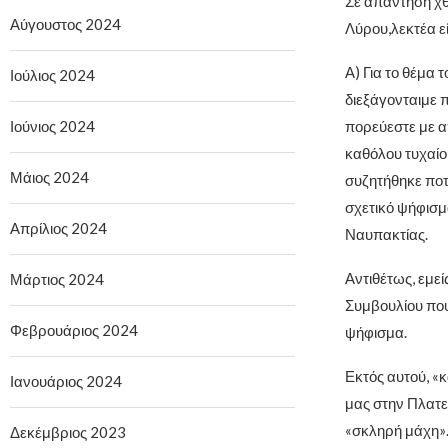
Σε απάντηση χ
Αύγουστος 2024
Λύρου,λεκτέα ε
Α) Για το θέμα 
Ιούλιος 2024
διεξάγονταιμε π
Ιούνιος 2024
πορεύεστε με α
καθόλου τυχαίο ό
Μάιος 2024
συζητήθηκε ποτ
σχετικό ψήφισμα
Απρίλιος 2024
Ναυπακτίας.
Αντιθέτως, εμεί
Μάρτιος 2024
Συμβουλίου που
Φεβρουάριος 2024
ψήφισμα.
Εκτός αυτού, «
Ιανουάριος 2024
μας στην Πλατεί
«σκληρή μάχη
Δεκέμβριος 2023