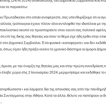
θεσινής (24/4/2024) ανακοίνωσης του Δημοτικού Συμβούλου κου Κ
ίναι τα παρακάτω:
του Πρωτοδικείου στο οποίο αναφέρεστε, σας υπενθυμίζουμε ότι οι α
ολλούς τρόπουςκαι έχουν πλέον όλοι αντιληφθεί την ιδιοτέλεια με τη
ποκλειστικό σκοπό να προσπορίσετε στον εαυτό σας πολιτικά οφέλη. 
τι επί της δικής σας θητείας και όταν το θέμα είχε ήδη έρθει στην επι
έ στο Δημοτικό Συμβούλιο. Έτσι φυσικά «καταφέρατε» και δεν εκδόθη
, όπως είχαν ήδη πράξει εκείνο το χρονικό διάστημα οι όμοροι Δήμο
ς άμεσα, με την έναρξη της θητείας μας και στην πρώτη συνεδρίαση 
 έλαβε χώρα στις 2 Ιανουαρίου 2024, μεριμνήσαμε και εκδόθηκε το
κατορθώσαστε» και λάμψατε δια της απουσίας σας από την πάνδημη
α Συντάγματος στην Αθήνα. Κατά τα άλλα, θέλετε να πιστέψουν οι δη
»…