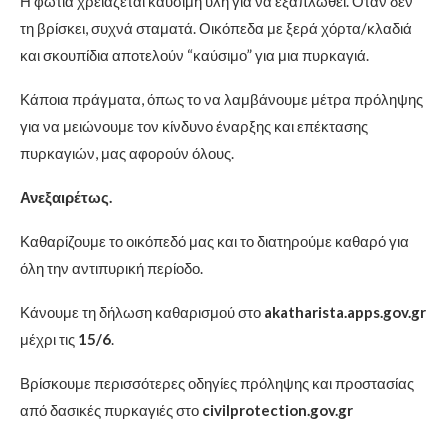
Η φωτιά χρειάζεται καύσιμη ύλη για να εξαπλωθεί. Όταν δεν
τη βρίσκει, συχνά σταματά. Οικόπεδα με ξερά χόρτα/κλαδιά
και σκουπίδια αποτελούν “καύσιμο” για μια πυρκαγιά.
Κάποια πράγματα, όπως το να λαμβάνουμε μέτρα πρόληψης
για να μειώνουμε τον κίνδυνο έναρξης και επέκτασης
πυρκαγιών, μας αφορούν όλους.
Ανεξαιρέτως.
Καθαρίζουμε το οικόπεδό μας και το διατηρούμε καθαρό για
όλη την αντιπυρική περίοδο.
Κάνουμε τη δήλωση καθαρισμού στο
akatharista.apps.gov.gr
μέχρι τις
15/6
.
Βρίσκουμε περισσότερες οδηγίες πρόληψης και προστασίας
από δασικές πυρκαγιές στο
civilprotection.gov.gr