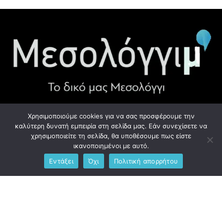
Χρησιμοποιούμε cookies για να σας προσφέρουμε την
ΧΡΉΣΙΜΑ LINK
καλύτερη δυνατή εμπειρία στη σελίδα μας. Εάν συνεχίσετε να
χρησιμοποιείτε τη σελίδα, θα υποθέσουμε πως είστε
Προσωπικά Δεδομένα - GDPR
ικανοποιημένοι με αυτό.
Εντάξει
Όχι
Πολιτική απορρήτου
Ανδρέου Λόντου 1, Μεσολόγγι 302 00
Phone: +306976734891
Email: info@messolonghim.gr