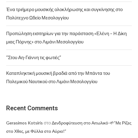
Ένα τριήμερο μουσικής ολοκλήρωσης και συγκίνησης στο
Πολύτεχνο Ωδείο Μεσολογγίου
Προπώληση εισιτηρίων για την παράσταση «Ελένη – Η Δίκη
μιας Πόρνης» στο Λιμάνι Μεσολογγίου
“Στου Αη-Γιάννη τις φωτιές”
Καταπληκτική μουσική βραδιά από την Μπάντα του
Πολεμικού Ναυτικού στο Λιμάνι Μεσολογγίου
Recent Comments
στο
Gerasimos Kotsiris
Δενδροφύτευση στο Αιτωλικό-🌱”Με Ρίζες
στο Χθες, με Φύλλα στο Αύριο!”