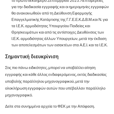
το πρώτο δεκαήμερο Σεπτεμβρίου 2023. Λεπτομέρειες
για την διαδικασία εγγραφής και οι ημερομηνίες εγγραφών
θα ανακοινωθούν από τη Διεύθυνση Εφαρμογής
Επαγγελματικής Κατάρτισης της Γ.Γ.Ε.Ε.Κ.Δ.Β.Μ.και Ν. για
τα Ι.Ε.Κ. αρμοδιότητας Υπουργείου Παιδείας και
Θρησκευμάτων και από τις αντίστοιχες Διευθύνσεις των
Ι.Ε.Κ. αρμοδιότητας άλλων Υπουργείων, μετά την έκδοση
των αποτελεσμάτων των εισακτέων στα Α.Ε.Ι. και τα Ι.Ε.Κ.
Σημαντική διευκρίνιση
Στις πιο πάνω ειδικότητες, μπορεί να υποβάλλει αίτηση
εγγραφής και κάθε άλλος ενδιαφερόμενος, εκτός διαδικασίας
υποβολής παράλληλου μηχανογραφικού, μετά την
ολοκλήρωση εγγραφών αυτών που υπέβαλλαν παράλληλο
μηχανογραφικό.
Δείτε στα συνημμένα αρχεία το ΦΕΚ με την Απόφαση.