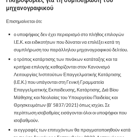
Πληροφορίες για τη συμπλήρωση του
μηχανογραφικού
Επισημαίνεται ότι:
ο υποψήφιος δεν έχει περιορισμό στο πλήθος επιλογών
Ι.Ε.Κ. και ειδικοτήτων που δύναται να επιλέξει κατά τη
συμπλήρωση του παράλληλου μηχανογραφικού δελτίου.
ο τρόπος κατάρτισης των πινάκων κατάταξης και τα
κριτήρια επιλογής καθορίζονται στον Κανονισμό
Λειτουργίας Ινστιτούτων Επαγγελματικής Κατάρτισης
(Ι.Ε.Κ.) που υπάγονται στη Γενική Γραμματεία
Επαγγελματικής Εκπαίδευσης, Κατάρτισης, Διά Βίου
Μάθησης και Νεολαίας του Υπουργείου Παιδείας και
Θρησκευμάτων (Β’ 5837/2021) όπως ισχύει. Σε
περίπτωση ισοβαθμίας εισάγονται όλοι οι υποψήφιοι που
ισοβαθμούν.
οι εγγραφές των επιτυχόντων θα πραγματοποιηθούν κατά