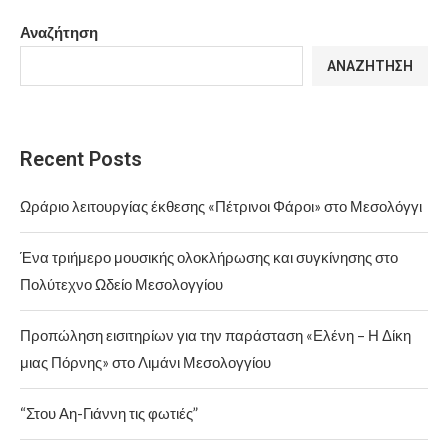
Αναζήτηση
ΑΝΑΖΉΤΗΣΗ
Recent Posts
Ωράριο λειτουργίας έκθεσης «Πέτρινοι Φάροι» στο Μεσολόγγι
Ένα τριήμερο μουσικής ολοκλήρωσης και συγκίνησης στο
Πολύτεχνο Ωδείο Μεσολογγίου
Προπώληση εισιτηρίων για την παράσταση «Ελένη – Η Δίκη
μιας Πόρνης» στο Λιμάνι Μεσολογγίου
“Στου Αη-Γιάννη τις φωτιές”