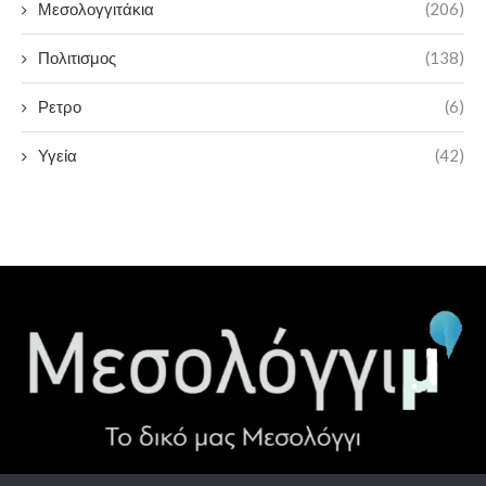
Μεσολογγιτάκια
(206)
Πολιτισμος
(138)
Ρετρο
(6)
Υγεία
(42)