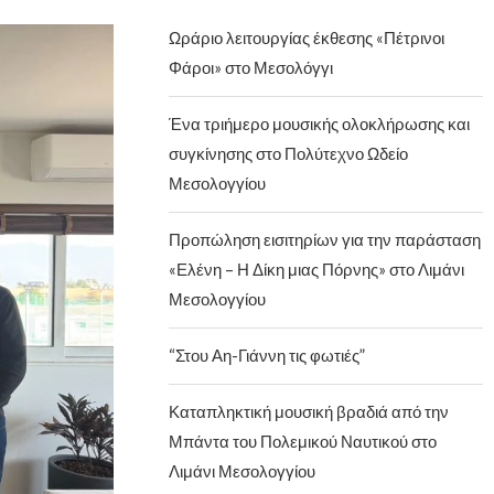
Ωράριο λειτουργίας έκθεσης «Πέτρινοι
Φάροι» στο Μεσολόγγι
Ένα τριήμερο μουσικής ολοκλήρωσης και
συγκίνησης στο Πολύτεχνο Ωδείο
Μεσολογγίου
Προπώληση εισιτηρίων για την παράσταση
«Ελένη – Η Δίκη μιας Πόρνης» στο Λιμάνι
Μεσολογγίου
“Στου Αη-Γιάννη τις φωτιές”
Καταπληκτική μουσική βραδιά από την
Μπάντα του Πολεμικού Ναυτικού στο
Λιμάνι Μεσολογγίου