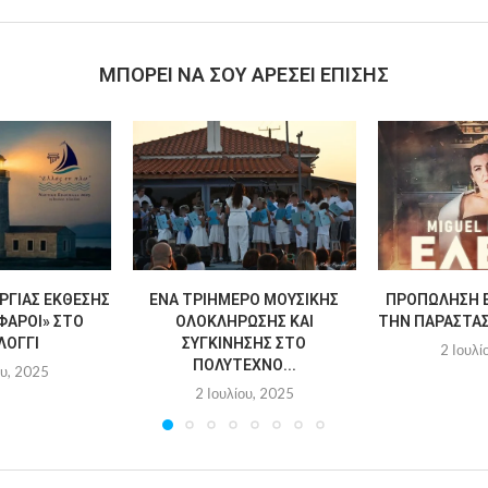
MΠΟΡΕΊ ΝΑ ΣΟΥ ΑΡΈΣΕΙ ΕΠΊΣΗΣ
ΡΓΊΑΣ ΈΚΘΕΣΗΣ
ΈΝΑ ΤΡΙΉΜΕΡΟ ΜΟΥΣΙΚΉΣ
ΠΡΟΠΏΛΗΣΗ Ε
ΦΆΡΟΙ» ΣΤΟ
ΟΛΟΚΛΉΡΩΣΗΣ ΚΑΙ
ΤΗΝ ΠΑΡΆΣΤΑΣΗ
ΛΌΓΓΙ
ΣΥΓΚΊΝΗΣΗΣ ΣΤΟ
2 Ιουλί
ΠΟΛΎΤΕΧΝΟ...
ου, 2025
2 Ιουλίου, 2025