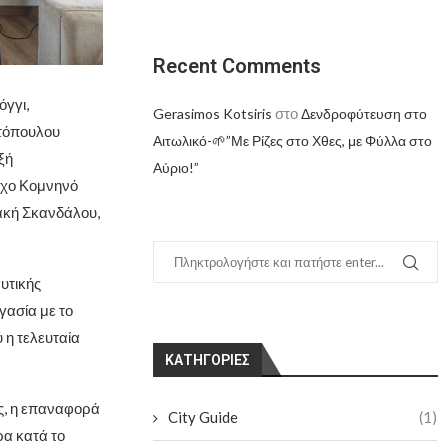
Recent Comments
όγγι,
στο
Gerasimos Kotsiris
Δενδροφύτευση στο
ντόπουλου
Αιτωλικό-🌱”Με Ρίζες στο Χθες, με Φύλλα στο
ξή
Αύριο!”
ρχο Κομνηνό
ακή Σκανδάλου,
υτικής
γασία με το
 η τελευταία
KΑΤΗΓΟΡΊΕΣ
ς, η επαναφορά
City Guide
(1)
ρα κατά το