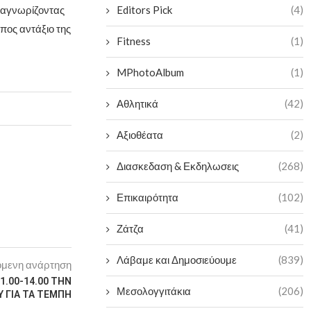
Editors Pick
(4)
αναγνωρίζοντας
όπος αντάξιο της
Fitness
(1)
MPhotoAlbum
(1)
Αθλητικά
(42)
Αξιοθέατα
(2)
Διασκεδαση & Εκδηλωσεις
(268)
Επικαιρότητα
(102)
Ζάτζα
(41)
Λάβαμε και Δημοσιεύουμε
(839)
μενη ανάρτηση
1.00-14.00 ΤΗΝ
Μεσολογγιτάκια
(206)
Υ ΓΙΑ ΤΑ ΤΕΜΠΗ