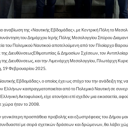
α αναβίωση της «Ναυτικής Εβδομάδας», με Κεντρική Πόλη το Μεσολ
 συνάντηση του Δημάρχου Ιερής Πόλης Μεσολογγίου Σπύρου Διαμα
ία του Πολεμικού Ναυτικού αποτελούμενη από τον Πλοίαρχο Βαρου
 της ΔιευθύνσεωςΕθιμοτυπίας & Δημοσίων Σχέσεων, τον Αντιπλοία
ή της Διευθύνσεως, και την Λιμενάρχη Μεσολογγίου, Πλωτάρχη Κυρι
, 19 Φεβρουαρίου 2025.
αυτικής Εβδομάδας», ο οποίος έχει ως στόχο του την ανάδειξη της να
ν Ελλήνων καιπραγματοποιείται από το Πολεμικό Ναυτική σε συνερ
λληνική Ακτοφυλακή, είχε ατονήσει επί σχεδόν μια εικοσαετία, αφού
 χώρα ήταν το 2008.
 γενικότερη προσπάθεια προβολής και εξωστρέφειας του Δήμου μα
α συνδυαστεί με σειρά σχετικών δράσεων και δρώμενων, θα λάβει χώ