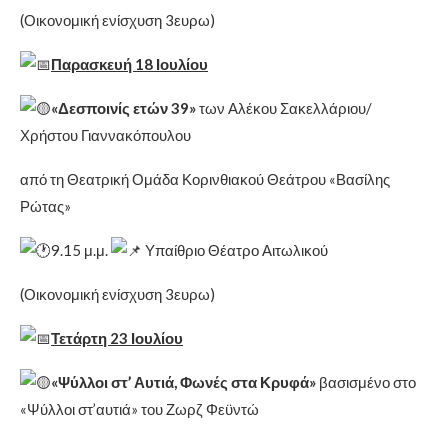
(Οικονομική ενίσχυση 3ευρω)
Παρασκευή 18 Ιουλίου
«Δεσποινίς ετών 39»
των Αλέκου Σακελλάριου/
Χρήστου Γιαννακόπουλου
από τη Θεατρική Ομάδα Κορινθιακού Θεάτρου «Βασίλης
Ρώτας»
9.15 μ.μ.
Υπαίθριο Θέατρο Αιτωλικού
(Οικονομική ενίσχυση 3ευρω)
Τετάρτη 23 Ιουλίου
«Ψύλλοι στ’ Αυτιά, Φωνές στα Κρυφά»
βασισμένο στο
«Ψύλλοι στ’αυτιά» του Ζωρζ Φεϋντώ