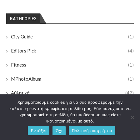
KΑΤΗΓΟΡΊΕΣ
City Guide
(1)
Editors Pick
(4)
Fitness
(1)
MPhotoAlbum
(1)
Αθλητικά
(42)
Χρησιμοποιούμε cookies για να σας προσφέρουμε την
Αξιοθέατα
(2)
καλύτερη δυνατή εμπειρία στη σελίδα μας. Εάν συνεχίσετε να
χρησιμοποιείτε τη σελίδα, θα υποθέσουμε πως είστε
Διασκεδαση & Εκδηλωσεις
(268)
ικανοποιημένοι με αυτό.
Εντάξει
Όχι
Πολιτική απορρήτου
Επικαιρότητα
(102)