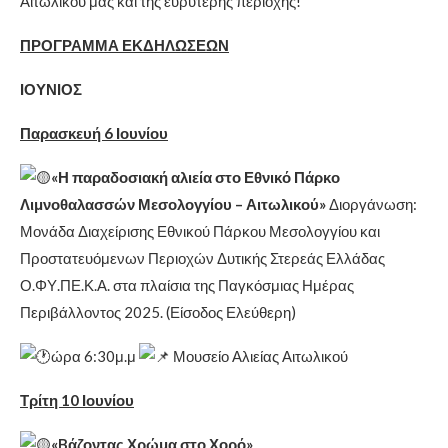
Αιτωλικού μας και της ευρύτερης περιοχής!
ΠΡΟΓΡΑΜΜΑ ΕΚΔΗΛΩΣΕΩΝ
ΙΟΥΝΙΟΣ
Παρασκευή 6 Ιουνίου
«Η παραδοσιακή αλιεία στο Εθνικό Πάρκο
Λιμνοθαλασσών Μεσολογγίου – Αιτωλικού»
Διοργάνωση:
Μονάδα Διαχείρισης Εθνικού Πάρκου Μεσολογγίου και
Προστατευόμενων Περιοχών Δυτικής Στερεάς Ελλάδας
Ο.ΦΥ.ΠΕ.Κ.Α. στα πλαίσια της Παγκόσμιας Ημέρας
Περιβάλλοντος 2025. (Είσοδος Ελεύθερη)
ώρα 6:30μ.μ
Μουσείο Αλιείας Αιτωλικού
Τρίτη 10 Ιουνίου
«Bάζοντας Χρώμα στο Χορό»