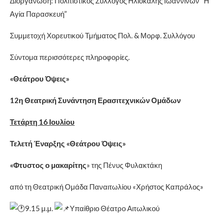
Διοργάνωση: Πολιτιστικός Σύλλογος Ηλιόκαλης Ιωαννίνων “Η
Αγία Παρασκευή”
Συμμετοχή Χορευτικού Τμήματος Πολ. & Μορφ. Συλλόγου
Σύντομα περισσότερες πληροφορίες.
«Θεάτρου Όψεις»
12η Θεατρική Συνάντηση Ερασιτεχνικών Ομάδων
Τετάρτη 16 Ιουλίου
Τελετή Έναρξης «Θεάτρου Όψεις»
«Φτυστος ο μακαρίτης
» της Πένυς Φυλακτάκη
από τη Θεατρική Ομάδα Παναιτωλίου «Χρήστος Καπράλος»
9.15 μ.μ.
Υπαίθριο Θέατρο Αιτωλικού