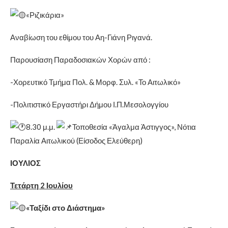
«Ριζικάρια»
Αναβίωση του εθίμου του Αη-Γιάνη Ριγανά.
Παρουσίαση Παραδοσιακών Χορών από :
-Χορευτικό Τμήμα Πολ. & Μορφ. Συλ. «Το Αιτωλικό»
-Πολιτιστικό Εργαστήρι Δήμου Ι.Π.Μεσολογγίου
8.30 μ.μ.
Τοποθεσία «Άγαλμα Άστιγγος», Νότια
Παραλία Αιτωλικού (Είσοδος Ελεύθερη)
ΙΟΥΛΙΟΣ
Τετάρτη 2 Ιουλίου
«Ταξίδι στο Διάστημα»