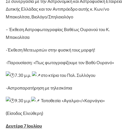
Σε συνεργασία με την Αστρονομική και Αστροφυσική Εταιρεία
Δυτικής Ελλάδας και τον Αντιπρόεδρο αυτής κ. Κων/νο
Μπακολίτσα, Βιολόγο/Σπηλαιολόγο
– Έκθεση Αστροφωτογραφίας Βαθέως Ουρανού του Κ.
Μπακολίτσα
-Έκθεση Μετεωριτών στην φυσική τους μορφή!
-Παρουσίαση: «Πως φωτογραφίζουμε τον Βαθύ Ουρανό»
7.30 μ.μ.
στο κτίριο του Πολ. Συλλόγου
-Αστροπαρατήρηση με τηλεσκόπια
9.30 μ.μ.
Τοποθεσία «Αγαλμα»/«Καρνάγιο»
(Είσοδος Ελεύθερη)
Δευτέρα 7 Ιουλίου