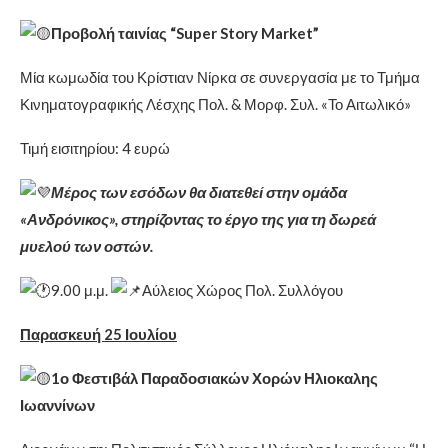
Προβολή ταινίας “Super Story Market”
Μία κωμωδία του Κρίστιαν Νίρκα σε συνεργασία με το Τμήμα
Κινηματογραφικής Λέσχης Πολ. & Μορφ. Συλ. «Το Αιτωλικό»
Τιμή εισιτηρίου: 4 ευρώ
Μέρος των εσόδων θα διατεθεί στην ομάδα
«Ανδρόνικος», στηρίζοντας το έργο της για τη δωρεά
μυελού των οστών.
9.00 μ.μ.
Αύλειος Χώρος Πολ. Συλλόγου
Παρασκευή 25 Ιουλίου
1ο Φεστιβάλ Παραδοσιακών Χορών Ηλιοκαλης
Ιωαννίνων