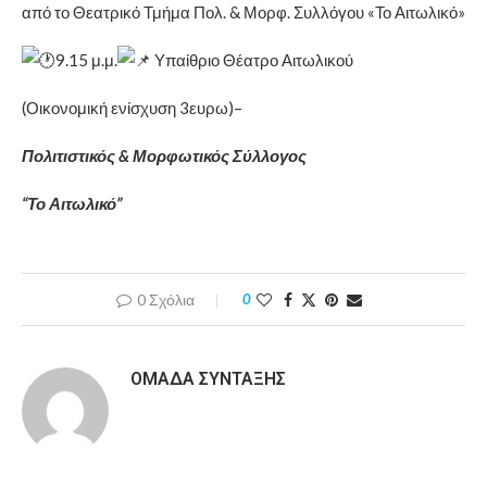
από το Θεατρικό Τμήμα Πολ. & Μορφ. Συλλόγου «Το Αιτωλικό»
9.15 μ.μ.
Υπαίθριο Θέατρο Αιτωλικού
(Οικονομική ενίσχυση 3ευρω)–
Πολιτιστικός & Μορφωτικός Σύλλογος
“Το Αιτωλικό”
0 Σχόλια
0
ΟΜΆΔΑ ΣΎΝΤΑΞΗΣ