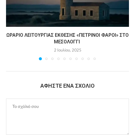
ΩΡΆΡΙΟ ΛΕΙΤΟΥΡΓΊΑΣ ΈΚΘΕΣΗΣ «ΠΈΤΡΙΝΟΙ ΦΆΡΟΙ» ΣΤΟ
ΜΕΣΟΛΌΓΓΙ
2 Ιουλίου, 2025
ΑΦΉΣΤΕ ΈΝΑ ΣΧΌΛΙΟ