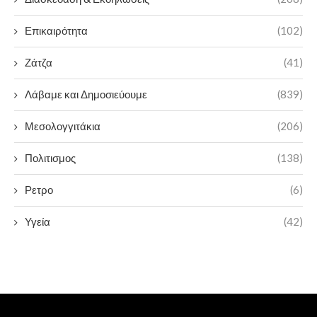
Επικαιρότητα
(102)
Ζάτζα
(41)
Λάβαμε και Δημοσιεύουμε
(839)
Μεσολογγιτάκια
(206)
Πολιτισμος
(138)
Ρετρο
(6)
Υγεία
(42)