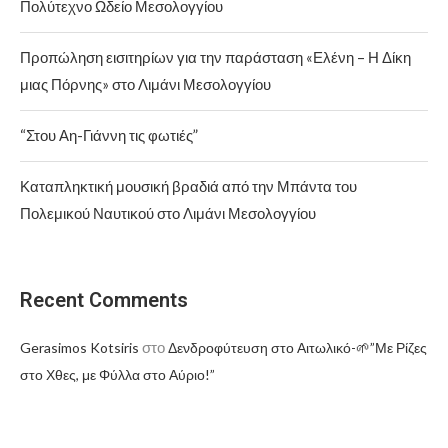
Πολύτεχνο Ωδείο Μεσολογγίου
Προπώληση εισιτηρίων για την παράσταση «Ελένη – Η Δίκη
μιας Πόρνης» στο Λιμάνι Μεσολογγίου
“Στου Αη-Γιάννη τις φωτιές”
Καταπληκτική μουσική βραδιά από την Μπάντα του
Πολεμικού Ναυτικού στο Λιμάνι Μεσολογγίου
Recent Comments
στο
Gerasimos Kotsiris
Δενδροφύτευση στο Αιτωλικό-🌱”Με Ρίζες
στο Χθες, με Φύλλα στο Αύριο!”