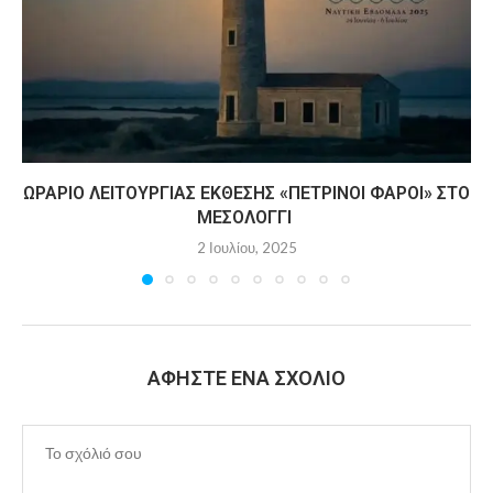
ΩΡΆΡΙΟ ΛΕΙΤΟΥΡΓΊΑΣ ΈΚΘΕΣΗΣ «ΠΈΤΡΙΝΟΙ ΦΆΡΟΙ» ΣΤΟ
ΜΕΣΟΛΌΓΓΙ
2 Ιουλίου, 2025
ΑΦΉΣΤΕ ΈΝΑ ΣΧΌΛΙΟ