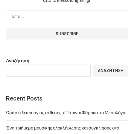
από το messolonghim.gr
Αναζήτηση
ΑΝΑΖΉΤΗΣΗ
Recent Posts
Ωράριο λειτουργίας έκθεσης «Πέτρινοι Φάροι» στο Μεσολόγγι
Ένα τριήμερο μουσικής ολοκλήρωσης και συγκίνησης στο