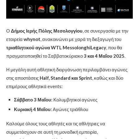
Ο
Δήμος Ιερής Πόλης Μεσολογγίου
, σε συνεργασία με την
εταιρεία
whynot
, ανακοινώνει με χαρά τη διεξαγωγή του
τριαθλητικού αγώνα WTL MessolonghiLegacy
, που θα
πραγματοποιηθεί το Σαββατοκύριακο
3 και 4 Μαΐου 2025
.
Η μεγάλη αυτή αθλητική διοργάνωση περιλαμβάνει αγώνες
στις αποστάσεις
Half, Standard και Sprint
, καθώς και δύο
επιμέρους αθλητικά events:
Σάββατο 3 Μαΐου:
Κολυμβητικοί αγώνες
Κυριακή 4 Μαΐου:
Αγώνες τριάθλου
Καλούμε όλους τους αθλητές και τις αθλήτριες να
συμμετάσχουν σε αυτή τη μοναδική εμπειρία,