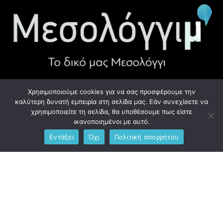
Χρησιμοποιούμε cookies για να σας προσφέρουμε την
ΧΡΉΣΙΜΑ LINK
καλύτερη δυνατή εμπειρία στη σελίδα μας. Εάν συνεχίσετε να
χρησιμοποιείτε τη σελίδα, θα υποθέσουμε πως είστε
Προσωπικά Δεδομένα - GDPR
ικανοποιημένοι με αυτό.
Εντάξει
Όχι
Πολιτική απορρήτου
Ανδρέου Λόντου 1, Μεσολόγγι 302 00
Phone: +306976734891
Email: info@messolonghim.gr
Copyright @2021 All Right Reserved – Designed and Developed
by
messolonghim.gr