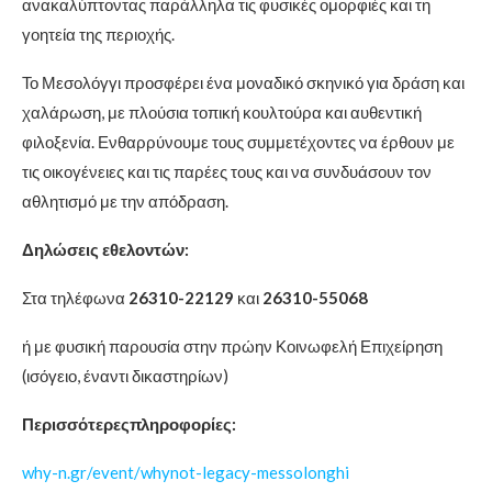
ανακαλύπτοντας παράλληλα τις φυσικές ομορφιές και τη
γοητεία της περιοχής.
Το Μεσολόγγι προσφέρει ένα μοναδικό σκηνικό για δράση και
χαλάρωση, με πλούσια τοπική κουλτούρα και αυθεντική
φιλοξενία. Ενθαρρύνουμε τους συμμετέχοντες να έρθουν με
τις οικογένειες και τις παρέες τους και να συνδυάσουν τον
αθλητισμό με την απόδραση.
Δηλώσεις εθελοντών:
Στα τηλέφωνα
26310-22129
και
26310-55068
ή με φυσική παρουσία στην πρώην Κοινωφελή Επιχείρηση
(ισόγειο, έναντι δικαστηρίων)
Περισσότερεςπληροφορίες
:
why-n.gr/event/whynot-legacy-messolonghi