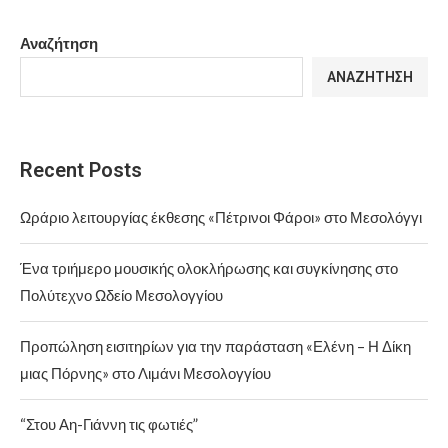
Αναζήτηση
ΑΝΑΖΉΤΗΣΗ
Recent Posts
Ωράριο λειτουργίας έκθεσης «Πέτρινοι Φάροι» στο Μεσολόγγι
Ένα τριήμερο μουσικής ολοκλήρωσης και συγκίνησης στο
Πολύτεχνο Ωδείο Μεσολογγίου
Προπώληση εισιτηρίων για την παράσταση «Ελένη – Η Δίκη
μιας Πόρνης» στο Λιμάνι Μεσολογγίου
“Στου Αη-Γιάννη τις φωτιές”