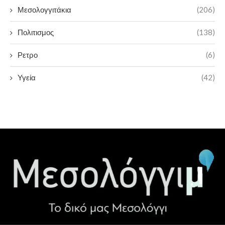
Μεσολογγιτάκια
(206)
Πολιτισμος
(138)
Ρετρο
(6)
Υγεία
(42)