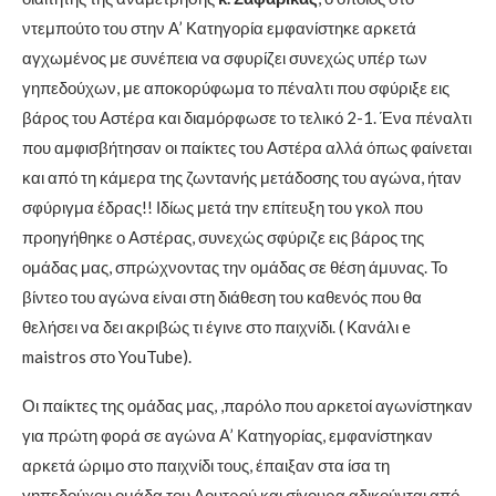
ντεμπούτο του στην Α’ Κατηγορία εμφανίστηκε αρκετά
αγχωμένος με συνέπεια να σφυρίζει συνεχώς υπέρ των
γηπεδούχων, με αποκορύφωμα το πέναλτι που σφύριξε εις
βάρος του Αστέρα και διαμόρφωσε το τελικό 2-1. Ένα πέναλτι
που αμφισβήτησαν οι παίκτες του Αστέρα αλλά όπως φαίνεται
και από τη κάμερα της ζωντανής μετάδοσης του αγώνα, ήταν
σφύριγμα έδρας!! Ιδίως μετά την επίτευξη του γκολ που
προηγήθηκε ο Αστέρας, συνεχώς σφύριζε εις βάρος της
ομάδας μας, σπρώχνοντας την ομάδας σε θέση άμυνας. Το
βίντεο του αγώνα είναι στη διάθεση του καθενός που θα
θελήσει να δει ακριβώς τι έγινε στο παιχνίδι. ( Κανάλι e
maistros στο YouTube).
Οι παίκτες της ομάδας μας, ,παρόλο που αρκετοί αγωνίστηκαν
για πρώτη φορά σε αγώνα Α’ Κατηγορίας, εμφανίστηκαν
αρκετά ώριμο στο παιχνίδι τους, έπαιξαν στα ίσα τη
γηπεδούχου ομάδα του Λουτρού και σίγουρα αδικούνται από