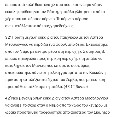
έπιασε από καλή θέση ένα χλιαρό σουτ και ενώ φαινόταν
εύκολη υπόθεση για τον Ράπτη, η μπάλα γλίστρησε από τα
χέρια του και πέρασε κόρνερ. Το κόρνερ πέρασε
ανεκμετάλλευτο από τους γηπεδούχους.
32′
Πρώτη μεγάλη ευκαιρία του παιχνιδιού με τον Αστέρα
Μεσολογγίου να κερδίζει ένα φάουλ από δεξιά. Εκτελέστηκε
από τον Ντίμο με σέντρα μέσα στη περιοχή, ο Σιαμήτρος Β.
έπιασε τη κεφαλιά προς τη μικρή περιοχή με τη μπάλα να
καταλήγει στον Μανέτα που έπιασε το σουτ, όμως
αποκρούστηκε πάνω στη τελική γραμμή από τον Κοκκώνη,
πριν αυτή καταλήξει στα δίχτυα του Ζέρβα, που με δεύτερη
προσπάθεια μπλόκαρε τη μπάλα. (
47:11 βίντεο
)
42΄
Νέα μεγάλη διπλή ευκαιρία για τον Αστέρα Μεσολογγίου
να ανοίξει το σκορ όταν ο Ντίμο από το χώρο του κέντρου με
ωραία προσπάθεια τροφοδότησε από αριστερά τον Σιαμήτρο