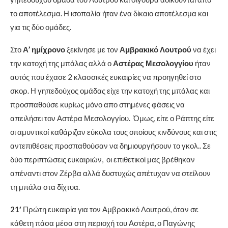
το αποτέλεσμα. Η ισοπαλία ήταν ένα δίκαιο αποτέλεσμα και
για τις δύο ομάδες.
Στο
Α’ ημίχρονο
ξεκίνησε με τον
Αμβρακικό Λουτρού
να έχει
την κατοχή της μπάλας αλλά ο
Αστέρας Μεσολογγίου
ήταν
αυτός που έχασε 2 κλασσικές ευκαιρίες να προηγηθεί στο
σκορ. Η γηπεδούχος ομάδας είχε την κατοχή της μπάλας και
προσπαθούσε κυρίως μόνο απο στημένες φάσεις να
απειλήσει τον Αστέρα Μεσολογγίου. Όμως, είτε ο Ράπτης είτε
οι αμυντικοί καθάριζαν εύκολα τους οποίους κινδύνους και στις
αντεπιθέσεις προσπαθούσαν να δημιουργήσουν το γκολ.. Σε
δύο περιπτώσεις ευκαιριών, οι επιθετικοί μας βρέθηκαν
απέναντι στον Ζέρβα αλλά δυστυχώς απέτυχαν να στείλουν
τη μπάλα στα δίχτυα.
21′
Πρώτη ευκαιρία για τον Αμβρακικό Λουτρού, όταν σε
κάθετη πάσα μέσα στη περιοχή του Αστέρα, ο Παγώνης