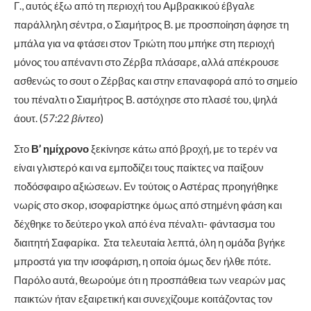
Γ., αυτός έξω από τη περιοχή του Αμβρακικού έβγαλε
παράλληλη σέντρα, ο Σιαμήτρος Β. με προσποίηση άφησε τη
μπάλα για να φτάσει στον Τριώτη που μπήκε στη περιοχή
μόνος του απέναντι στο Ζέρβα πλάσαρε, αλλά απέκρουσε
ασθενώς το σουτ ο Ζέρβας και στην επαναφορά από το σημείο
του πέναλτι ο Σιαμήτρος Β. αστόχησε στο πλασέ του, ψηλά
άουτ. (
57:22 βίντεο
)
Στο
Β’ ημίχρονο
ξεκίνησε κάτω από βροχή, με το τερέν να
είναι γλιστερό και να εμποδίζει τους παίκτες να παίξουν
ποδόσφαιρο αξιώσεων. Εν τούτοις ο Αστέρας προηγήθηκε
νωρίς στο σκορ, ισοφαρίστηκε όμως από στημένη φάση και
δέχθηκε το δεύτερο γκολ από ένα πέναλτι- φάντασμα του
διαιτητή Σαφαρίκα. Στα τελευταία λεπτά, όλη η ομάδα βγήκε
μπροστά για την ισοφάριση, η οποία όμως δεν ήλθε πότε.
Παρόλο αυτά, θεωρούμε ότι η προσπάθεια των νεαρών μας
παικτών ήταν εξαιρετική και συνεχίζουμε κοιτάζοντας τον