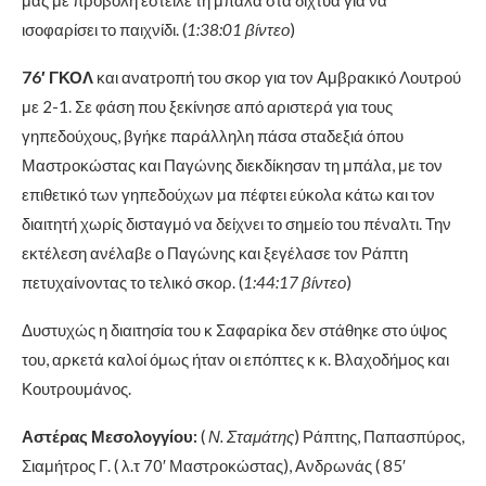
ισοφαρίσει το παιχνίδι. (
1:38:01 βίντεο
)
76′ ΓΚΟΛ
και ανατροπή του σκορ για τον Αμβρακικό Λουτρού
με 2-1. Σε φάση που ξεκίνησε από αριστερά για τους
γηπεδούχους, βγήκε παράλληλη πάσα σταδεξιά όπου
Μαστροκώστας και Παγώνης διεκδίκησαν τη μπάλα, με τον
επιθετικό των γηπεδούχων μα πέφτει εύκολα κάτω και τον
διαιτητή χωρίς δισταγμό να δείχνει το σημείο του πέναλτι. Την
εκτέλεση ανέλαβε ο Παγώνης και ξεγέλασε τον Ράπτη
πετυχαίνοντας το τελικό σκορ. (
1:44:17 βίντεο
)
Δυστυχώς η διαιτησία του κ Σαφαρίκα δεν στάθηκε στο ύψος
του, αρκετά καλοί όμως ήταν οι επόπτες κ κ. Βλαχοδήμος και
Κουτρουμάνος.
Αστέρας Μεσολογγίου:
(
Ν. Σταμάτης
) Ράπτης, Παπασπύρος,
Σιαμήτρος Γ. ( λ.τ 70′ Μαστροκώστας), Ανδρωνάς ( 85′