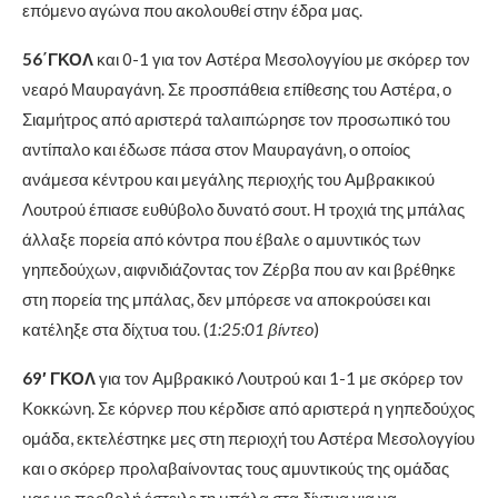
επόμενο αγώνα που ακολουθεί στην έδρα μας.
56΄ΓΚΟΛ
και 0-1 για τον Αστέρα Μεσολογγίου με σκόρερ τον
νεαρό Μαυραγάνη. Σε προσπάθεια επίθεσης του Αστέρα, ο
Σιαμήτρος από αριστερά ταλαιπώρησε τον προσωπικό του
αντίπαλο και έδωσε πάσα στον Μαυραγάνη, ο οποίος
ανάμεσα κέντρου και μεγάλης περιοχής του Αμβρακικού
Λουτρού έπιασε ευθύβολο δυνατό σουτ. Η τροχιά της μπάλας
άλλαξε πορεία από κόντρα που έβαλε ο αμυντικός των
γηπεδούχων, αιφνιδιάζοντας τον Ζέρβα που αν και βρέθηκε
στη πορεία της μπάλας, δεν μπόρεσε να αποκρούσει και
κατέληξε στα δίχτυα του. (
1:25:01 βίντεο
)
69′ ΓΚΟΛ
για τον Αμβρακικό Λουτρού και 1-1 με σκόρερ τον
Κοκκώνη. Σε κόρνερ που κέρδισε από αριστερά η γηπεδούχος
ομάδα, εκτελέστηκε μες στη περιοχή του Αστέρα Μεσολογγίου
και ο σκόρερ προλαβαίνοντας τους αμυντικούς της ομάδας
μας με προβολή έστειλε τη μπάλα στα δίχτυα για να