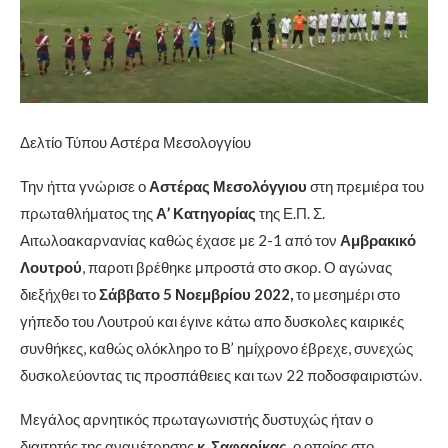
Δελτίο Τύπου Αστέρα Μεσολογγίου
Την ήττα γνώρισε ο
Αστέρας Μεσολόγγιου
στη πρεμιέρα του
πρωταθλήματος της
Α’ Κατηγορίας
της Ε.Π. Σ.
Αιτωλοακαρνανίας καθώς έχασε με 2-1 από τον
Αμβρακικό
Λουτρού
, παροτι βρέθηκε μπροστά στο σκορ. Ο αγώνας
διεξήχθει το
Σάββατο 5 Νοεμβρίου 2022,
το μεσημέρι στο
γήπεδο του Λουτρού και έγινε κάτω απο δυσκολες καιρικές
συνθήκες, καθώς ολόκληρο το Β’ ημίχρονο έβρεχε, συνεχώς
δυσκολεύοντας τις προσπάθειες και των 22 ποδοσφαιριστών.
Μεγάλος αρνητικός πρωταγωνιστής δυστυχώς ήταν ο
διαιτητής της αναμέτρησης
κ. Σαφαρίκας
, ο οποίος στο