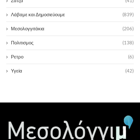
Ζάτζα
(41)
Λάβαμε και Δημοσιεύουμε
(839)
Μεσολογγιτάκια
(206)
Πολιτισμος
(138)
Ρετρο
(6)
Υγεία
(42)