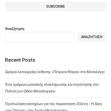
Αναζήτηση
ΑΝΑΖΉΤΗΣΗ
Recent Posts
Ωράριο λειτουργίας έκθεσης «Πέτρινοι Φάροι» στο Μεσολόγγι
Ένα τριήμερο μουσικής ολοκλήρωσης και συγκίνησης στο
Πολύτεχνο Ωδείο Μεσολογγίου
Προπώληση εισιτηρίων για την παράσταση «Ελένη – Η Δίκη
μιας Πόρνης» στο Λιμάνι Μεσολογγίου