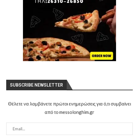
SUBSCRIBE NEWSLETTER
Θέλετε να λαμβάνετε πρώτοι ενημερώσεις για ό,τι συμβαίνει
από το messolonghim.gr