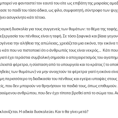
πορεί να φανταστεί τον εαυτό του είτε ως επιβάτη της μοιραίας αμαξ
χασε το παιδί του τόσο άδικα, ως φίλο, συμφοιτητή, σύντροφο των ψ
ει ασυγκίνητο κάτι τέτοιο.
ραγική δυσκολία για τους συγγενείς των θυμάτων: το θέμα της ταφής
εξεργασία του πένθους είναι η ταφή. Σε τόσο ξαφνικά και βίαια γεγον
ογένεια την αλήθεια της απώλειας, χρειάζεται μια εικόνα, την εικόνα
κάτι που να πιστοποιεί ότι ο άνθρωπός τους είναι νεκρός… Κάτι που
γιατί έχει τεράστια συμβολική σημασία ο αποχαιρετισμός του αγαπη
λειστά φέρετρα, η σύσταση από το υπουργείο και το κράτος ( το οπο
κηδείες των θυμάτων) να μην ανοιχτούν τα φέρετρα γιατί η εικόνα είνα
η περισσότερο τη διαδικασία του πένθους και εγείρει υποψίες στους 
ίς, που δεν μπορούν να θρηνήσουν τα παιδιά τους, όπως επιθυμούν. 
ούμενου ανθρώπου, που δεν έχει τίποτα βρεθεί από το σώμα του. Α
ονίζεται. Η αδικία δυσκολεύει. Και τι θα γίνει μετά?