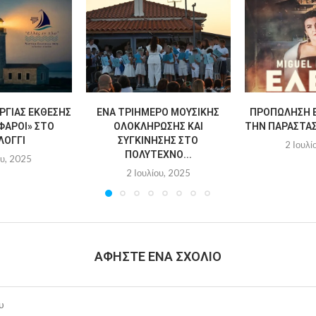
ΡΓΊΑΣ ΈΚΘΕΣΗΣ
ΈΝΑ ΤΡΙΉΜΕΡΟ ΜΟΥΣΙΚΉΣ
ΠΡΟΠΏΛΗΣΗ Ε
ΦΆΡΟΙ» ΣΤΟ
ΟΛΟΚΛΉΡΩΣΗΣ ΚΑΙ
ΤΗΝ ΠΑΡΆΣΤΑΣΗ
ΛΌΓΓΙ
ΣΥΓΚΊΝΗΣΗΣ ΣΤΟ
2 Ιουλί
ΠΟΛΎΤΕΧΝΟ...
ου, 2025
2 Ιουλίου, 2025
ΑΦΉΣΤΕ ΈΝΑ ΣΧΌΛΙΟ