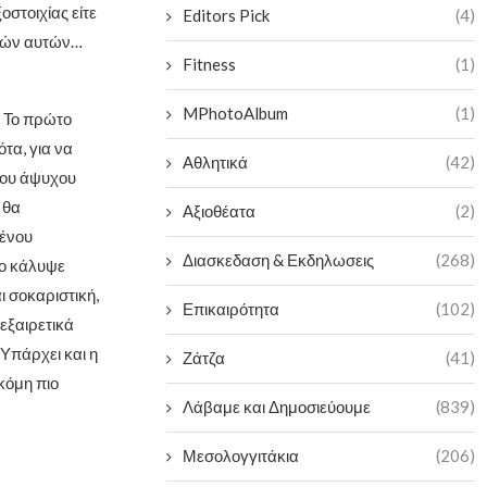
οστοιχίας είτε
Editors Pick
(4)
υχών αυτών…
Fitness
(1)
MPhotoAlbum
(1)
. Το πρώτο
ότα, για να
Αθλητικά
(42)
 του άψυχου
 θα
Αξιοθέατα
(2)
μένου
Διασκεδαση & Εκδηλωσεις
(268)
ίο κάλυψε
ι σοκαριστική,
Επικαιρότητα
(102)
εξαιρετικά
Υπάρχει και η
Ζάτζα
(41)
κόμη πιο
Λάβαμε και Δημοσιεύουμε
(839)
Μεσολογγιτάκια
(206)