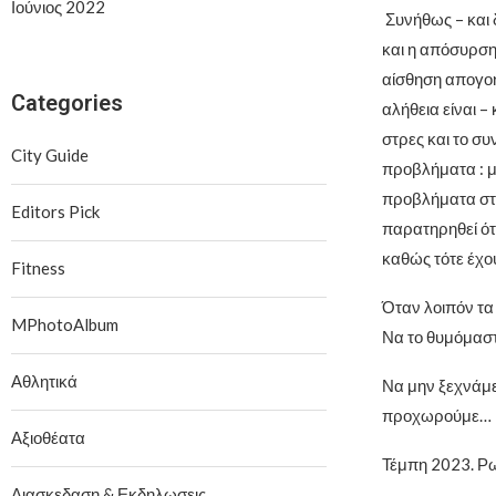
Ιούνιος 2022
Συνήθως – και 
και η απόσυρση
αίσθηση απογοή
Categories
αλήθεια είναι –
στρες και το σ
City Guide
προβλήματα : μ
προβλήματα στι
Editors Pick
παρατηρηθεί ότ
καθώς τότε έχο
Fitness
Όταν λοιπόν τα
MPhotoAlbum
Να το θυμόμαστ
Αθλητικά
Να μην ξεχνάμε
προχωρούμε…
Αξιοθέατα
Τέμπη 2023. Ρω
Διασκεδαση & Εκδηλωσεις