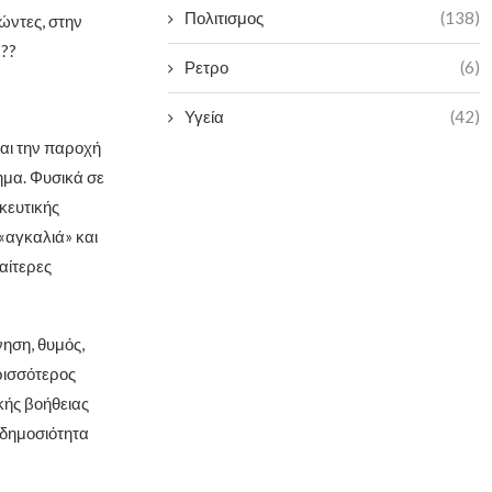
Πολιτισμος
(138)
ώντες, στην
???
Ρετρο
(6)
Υγεία
(42)
και την παροχή
ημα. Φυσικά σε
κευτικής
«αγκαλιά» και
αίτερες
ηση, θυμός,
ρισσότερος
ικής βοήθειας
 δημοσιότητα