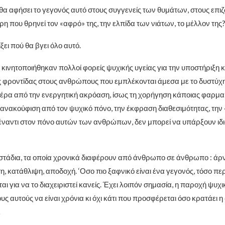
α αφήσει το γεγονός αυτό στους συγγενείς των θυμάτων, στους επιζ
η που θρηνεί τον «αφρό» της, την ελπίδα των νιάτων, το μέλλον της
ξει πού θα βγει όλο αυτό.
κινητοποιήθηκαν πολλοί φορείς ψυχικής υγείας για την υποστήριξη 
 φροντίδας στους ανθρώπους που εμπλέκονται άμεσα με το δυστύχ
πέρα από την ενεργητική ακρόαση, ίσως τη χορήγηση κάποιας φαρμα
 ανακούφιση από τον ψυχικό πόνο, την έκφραση διαθεσιμότητας, την 
ναντι στον πόνο αυτών των ανθρώπων, δεν μπορεί να υπάρξουν ιδι
 στάδια, τα οποία χρονικά διαφέρουν από άνθρωπο σε άνθρωπο : άρν
, κατάθλιψη, αποδοχή. ‘Οσο πιο ξαφνικό είναι ένα γεγονός, τόσο πε
αι για να το διαχειριστεί κανείς. Έχει λοιπόν σημασία, η παροχή ψυχ
 αυτούς να είναι χρόνια κι όχι κάτι που προσφέρεται όσο κρατάει η
…