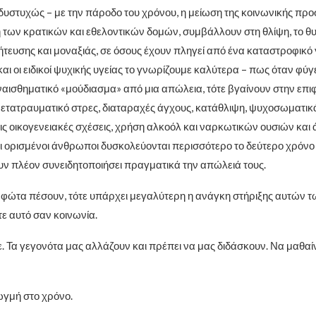
δυστυχώς – με την πάροδο του χρόνου, η μείωση της κοινωνικής πρ
 των κρατικών και εθελοντικών δομών, συμβάλλουν στη θλίψη, το θυ
τευσης και μοναξιάς, σε όσους έχουν πληγεί από ένα καταστροφικό 
 και οι ειδικοί ψυχικής υγείας το γνωρίζουμε καλύτερα – πως όταν φύγε
υναισθηματικό «μούδιασμα» από μια απώλεια, τότε βγαίνουν στην επι
ετατραυματικό στρες, διαταραχές άγχους, κατάθλιψη, ψυχοσωματικ
ς οικογενειακές σχέσεις, χρήση αλκοόλ και ναρκωτικών ουσιών και 
ι ορισμένοι άνθρωποι δυσκολεύονται περισσότερο το δεύτερο χρόνο 
υν πλέον συνειδητοποιήσει πραγματικά την απώλειά τους.
 φώτα πέσουν, τότε υπάρχει μεγαλύτερη η ανάγκη στήριξης αυτών
ε αυτό σαν κοινωνία.
. Τα γεγονότα μας αλλάζουν και πρέπει να μας διδάσκουν. Να μαθαί
γμή στο χρόνο.