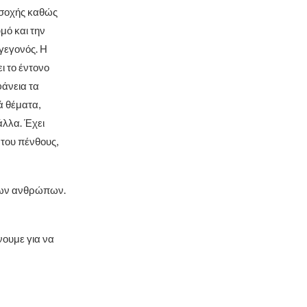
οσοχής καθώς
μό και την
γεγονός. Η
ι το έντονο
φάνεια τα
ά θέματα,
άλλα. Έχει
του πένθους,
 των ανθρώπων.
νουμε για να