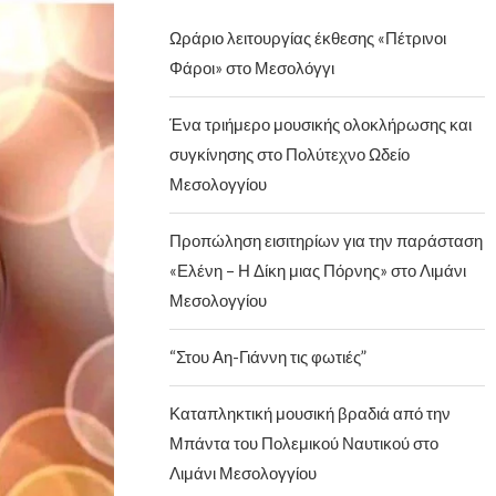
Ωράριο λειτουργίας έκθεσης «Πέτρινοι
Φάροι» στο Μεσολόγγι
Ένα τριήμερο μουσικής ολοκλήρωσης και
συγκίνησης στο Πολύτεχνο Ωδείο
Μεσολογγίου
Προπώληση εισιτηρίων για την παράσταση
«Ελένη – Η Δίκη μιας Πόρνης» στο Λιμάνι
Μεσολογγίου
“Στου Αη-Γιάννη τις φωτιές”
Καταπληκτική μουσική βραδιά από την
Μπάντα του Πολεμικού Ναυτικού στο
Λιμάνι Μεσολογγίου