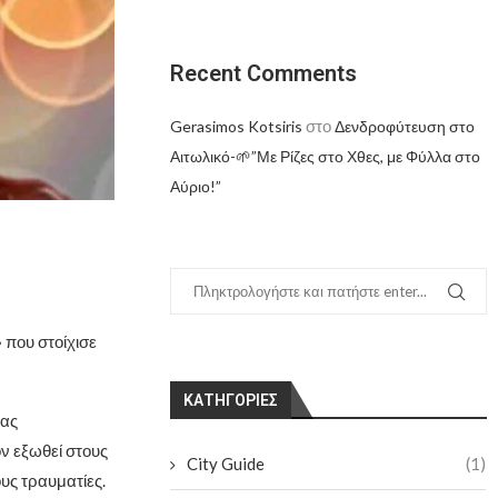
Recent Comments
στο
Gerasimos Kotsiris
Δενδροφύτευση στο
Αιτωλικό-🌱”Με Ρίζες στο Χθες, με Φύλλα στο
Αύριο!”
 που στοίχισε
KΑΤΗΓΟΡΊΕΣ
μας
ον εξωθεί στους
City Guide
(1)
ους τραυματίες.