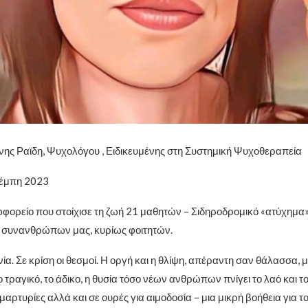
νης Ραϊδη, Ψυχολόγου , Ειδικευμένης στη Συστημική Ψυχοθεραπεία
Τέμπη 2023
φορείο που στοίχισε τη ζωή 21 μαθητών – Σιδηροδρομικό «ατύχημα»
 συνανθρώπων μας, κυρίως φοιτητών.
ία. Σε κρίση οι θεσμοί. Η οργή και η θλίψη, απέραντη σαν θάλασσα, 
 τραγικό, το άδικο, η θυσία τόσο νέων ανθρώπων πνίγει το λαό και τ
μαρτυρίες αλλά και σε ουρές για αιμοδοσία – μια μικρή βοήθεια για τ