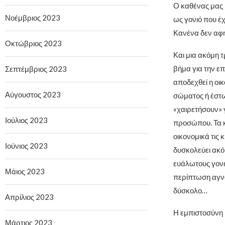
Ο καθένας μας μ
Νοέμβριος 2023
ως γονιό που έ
Κανένα δεν αφήν
Οκτώβριος 2023
Και μια ακόμη τ
βήμα για την επ
Σεπτέμβριος 2023
αποδεχθεί η οικ
Αύγουστος 2023
σώματος ή έστω 
«χαιρετήσουν» 
Ιούλιος 2023
προσώπου. Τα κ
οικονομικά τις 
Ιούνιος 2023
δυσκολεύει ακόμ
ευάλωτους γονε
Μάιος 2023
περίπτωση αγνο
δύσκολο…
Απρίλιος 2023
Η εμπιστοσύνη κλ
Μάρτιος 2023