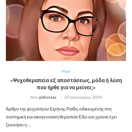
Ρετρο
«Ψυχοθεραπεία εξ αποστάσεως, μόδα ή λύση
που ήρθε για να μείνει;»
Από
pitkostas
20 Ιανουαρίου, 2024
Άρθρο της ψυχολόγου Ειρήνης Ραϊδη, ειδικευμένης στη
συστημική και οικογενειακή θεραπεία Εδώ και χρόνια έχει
ξεκινήσει η …